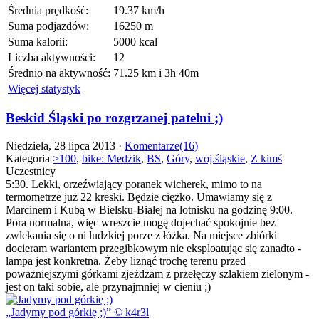
Średnia prędkość:
19.37 km/h
Suma podjazdów:
16250 m
Suma kalorii:
5000 kcal
Liczba aktywności:
12
Średnio na aktywność:
71.25 km i 3h 40m
Więcej statystyk
Beskid Śląski po rozgrzanej patelni ;)
Niedziela, 28 lipca 2013 ·
Komentarze(16)
Kategoria
>100
,
bike: Medżik
,
BS
,
Góry
,
woj.śląskie
,
Z kimś
Uczestnicy
5:30. Lekki, orzeźwiający poranek wicherek, mimo to na
termometrze już 22 kreski. Będzie ciężko. Umawiamy się z
Marcinem i Kubą w Bielsku-Białej na lotnisku na godzinę 9:00.
Pora normalna, więc wreszcie mogę dojechać spokojnie bez
zwlekania się o ni ludzkiej porze z łóżka. Na miejsce zbiórki
docieram wariantem przegibkowym nie eksploatując się zanadto -
lampa jest konkretna. Żeby liznąć trochę terenu przed
poważniejszymi górkami zjeżdżam z przełęczy szlakiem zielonym -
jest on taki sobie, ale przynajmniej w cieniu ;)
Jadymy pod górkię ;)
© k4r3l