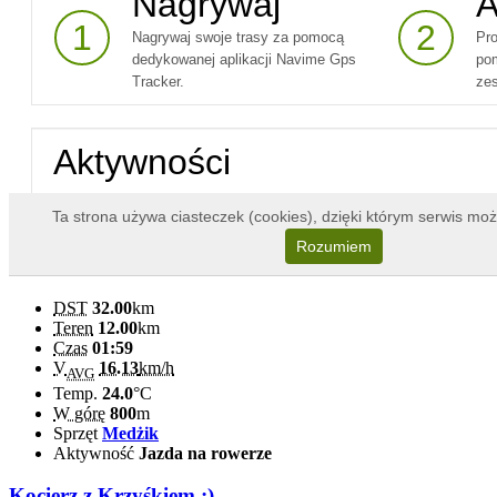
DST
32.00
km
Teren
12.00
km
Czas
01:59
V
16.13
km/h
AVG
Temp.
24.0
°C
W górę
800
m
Sprzęt
Medżik
Aktywność
Jazda na rowerze
Kocierz z Krzyśkiem ;)