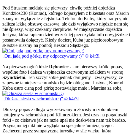
Pod Strusiem melduje się pierwszy, chwilę później dojeżdża
Kondzios230 (Konrad), którego kojarzyłem z bikestats oraz Marcin
znany mi wyłącznie z fejsbuka. Telefon do Kuby, który tradycyjnie
zalicza lekką obsuwę czasową, ale dziś wyjątkowo nigdzie nam się
nie śpieszy, więc czekamy cierpliwie. W międzyczasie dojeżdża
Justyna, która raptem dzień wcześniej przeczytała info o wyjeździe i
postanowiła dołączyć. Kiedy dociera Kuba już pięcioosobowym
składzie ruszmy na podbój Beskidu Śląskiego.
Oni jadą pod górkę, my odpoczywamy ;)
© k4r3l
Na pierwszy ogień idzie
Dębowiec
- tam pierwszy krótki popas,
wspólne foto i dalsza wspinaczka czerwonym szlakiem w stronę
Szyndzielni
. Ten szczyt sobie jednak darujemy - zważywszy, że
zapewne tamtejsze schronisko będzie oblegane. Justyna, Konrad i
Kuba ostro cisną pod górkę zostawiając mnie i Marcina za sobą.
Dłuższa siesta w schronisku ;)
© k4r3l
Dłuższy popas z długo wyczekiwanym złocistym izotonikiem
notujemy w schronisku pod Klimczokiem. Jest czas na pogaduszki,
fotki - co ciekawe jak na razie upał nie doskwiera nam tak bardzo.
Przynajmniej nikt nie wygląda na specjalnie 'umierającego'.
Zachęceni przez sympatyczną turystkę w sile wieku, która