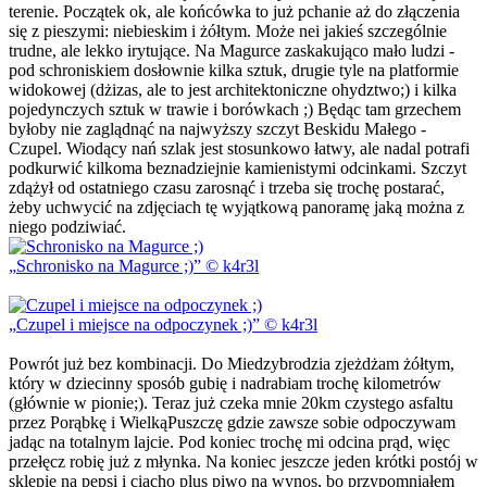
terenie. Początek ok, ale końcówka to już pchanie aż do złączenia
się z pieszymi: niebieskim i żółtym. Może nei jakieś szczególnie
trudne, ale lekko irytujące. Na Magurce zaskakująco mało ludzi -
pod schroniskiem dosłownie kilka sztuk, drugie tyle na platformie
widokowej (dżizas, ale to jest architektoniczne ohydztwo;) i kilka
pojedynczych sztuk w trawie i borówkach ;) Będąc tam grzechem
byłoby nie zaglądnąć na najwyższy szczyt Beskidu Małego -
Czupel. Wiodący nań szlak jest stosunkowo łatwy, ale nadal potrafi
podkurwić kilkoma beznadziejnie kamienistymi odcinkami. Szczyt
zdążył od ostatniego czasu zarosnąć i trzeba się trochę postarać,
żeby uchwycić na zdjęciach tę wyjątkową panoramę jaką można z
niego podziwiać.
Schronisko na Magurce ;)
© k4r3l
Czupel i miejsce na odpoczynek ;)
© k4r3l
Powrót już bez kombinacji. Do Miedzybrodzia zjeżdżam żółtym,
który w dziecinny sposób gubię i nadrabiam trochę kilometrów
(głównie w pionie;). Teraz już czeka mnie 20km czystego asfaltu
przez Porąbkę i WielkąPuszczę gdzie zawsze sobie odpoczywam
jadąc na totalnym lajcie. Pod koniec trochę mi odcina prąd, więc
przełęcz robię już z młynka. Na koniec jeszcze jeden krótki postój w
sklepie na pepsi i ciacho plus piwo na wynos, bo przypomniałem