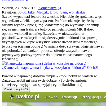
Wtorek, 23 lipca 2013 ·
Komentarze(5)
Kategoria
30-60
,
bike: Medżik
,
Drogi
,
Sam
,
woj.śląskie
Szybki wypad nad Jezioro Żywieckie. Nie lubię się spóźniać, więc
wyjeżdżam z delikatnym zapasem. Po 9 km okazuje się, że był to
słuszny wybór - łapię gumę. Zabieram się do wymiany i orientuję
się, że nie mam łyżki, a z tego co pamiętam Conti MK II dość
opornie wchodził na rafkę. Szczęście w nieszczęściu w
podsiodłówce rozkręcił mi się doszczętnie multitool i za sprawą
trzymających w kupie wszystkie klucze dwóch listw z mocnego
tworzywa ściągam oponę ;) Wymiana dość sprawna udaje się nawet
nie pobrudzić za bardzo - pobocze oferuje wszystko, nawet
prymitywny podtrzymywacz do dopiero co nasmarowanego
łańcucha ;)
Klameczka naprawiona i dętka w koszyku na bidon ;)
© k4r3l
Powrót w naprawdę dobrym tempie - krótki pobyt na wałach w
Zarzeczu zrobił mi naprawdę dobrze ;) To chyba zasługa
tamtejszego wyjątkowo sprzyjającego mikroklimatu ;)
Pokaż trasę GPS