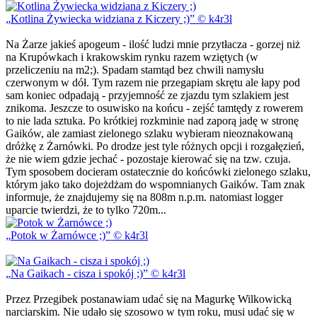
Kotlina Żywiecka widziana z Kiczery ;)
© k4r3l
Na Żarze jakieś apogeum - ilość ludzi mnie przytłacza - gorzej niż
na Krupówkach i krakowskim rynku razem wziętych (w
przeliczeniu na m2;). Spadam stamtąd bez chwili namysłu
czerwonym w dół. Tym razem nie przegapiam skrętu ale łapy pod
sam koniec odpadają - przyjemność ze zjazdu tym szlakiem jest
znikoma. Jeszcze to osuwisko na końcu - zejść tamtędy z rowerem
to nie lada sztuka. Po krótkiej rozkminie nad zaporą jadę w stronę
Gaików, ale zamiast zielonego szlaku wybieram nieoznakowaną
dróżkę z Żarnówki. Po drodze jest tyle różnych opcji i rozgałęzień,
że nie wiem gdzie jechać - pozostaje kierować się na tzw. czuja.
Tym sposobem docieram ostatecznie do końcówki zielonego szlaku,
którym jako tako dojeżdżam do wspomnianych Gaików. Tam znak
informuje, że znajdujemy się na 808m n.p.m. natomiast logger
uparcie twierdzi, że to tylko 720m...
Potok w Żarnówce ;)
© k4r3l
Na Gaikach - cisza i spokój ;)
© k4r3l
Przez Przegibek postanawiam udać się na Magurkę Wilkowicką
narciarskim. Nie udało się szosowo w tym roku, musi udać się w