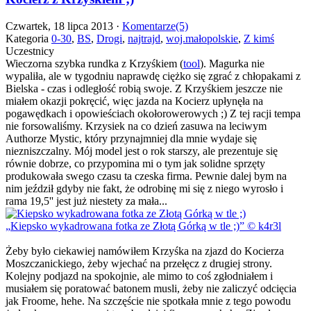
Czwartek, 18 lipca 2013 ·
Komentarze(5)
Kategoria
0-30
,
BS
,
Drogi
,
najtrajd
,
woj.małopolskie
,
Z kimś
Uczestnicy
Wieczorna szybka rundka z Krzyśkiem (
tool
). Magurka nie
wypaliła, ale w tygodniu naprawdę ciężko się zgrać z chłopakami z
Bielska - czas i odległość robią swoje. Z Krzyśkiem jeszcze nie
miałem okazji pokręcić, więc jazda na Kocierz upłynęła na
pogawędkach i opowieściach okołorowerowych ;) Z tej racji tempa
nie forsowaliśmy. Krzysiek na co dzień zasuwa na leciwym
Authorze Mystic, który przynajmniej dla mnie wydaje się
niezniszczalny. Mój model jest o rok starszy, ale prezentuje się
równie dobrze, co przypomina mi o tym jak solidne sprzęty
produkowała swego czasu ta czeska firma. Pewnie dalej bym na
nim jeździł gdyby nie fakt, że odrobinę mi się z niego wyrosło i
rama 19,5'' jest już niestety za mała...
Kiepsko wykadrowana fotka ze Złotą Górką w tle ;)
© k4r3l
Żeby było ciekawiej namówiłem Krzyśka na zjazd do Kocierza
Moszczanickiego, żeby wjechać na przełęcz z drugiej strony.
Kolejny podjazd na spokojnie, ale mimo to coś zgłodniałem i
musiałem się poratować batonem musli, żeby nie zaliczyć odcięcia
jak Froome, hehe. Na szczęście nie spotkała mnie z tego powodu