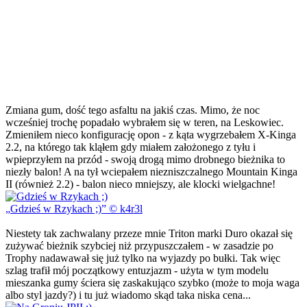
Zmiana gum, dość tego asfaltu na jakiś czas. Mimo, że noc
wcześniej trochę popadało wybrałem się w teren, na Leskowiec.
Zmieniłem nieco konfigurację opon - z kąta wygrzebałem X-Kinga
2.2, na którego tak kląłem gdy miałem założonego z tyłu i
wpieprzyłem na przód - swoją drogą mimo drobnego bieżnika to
niezły balon! A na tył wciepałem niezniszczalnego Mountain Kinga
II (również 2.2) - balon nieco mniejszy, ale klocki wielgachne!
Gdzieś w Rzykach ;)
© k4r3l
Niestety tak zachwalany przeze mnie Triton marki Duro okazał się
zużywać bieżnik szybciej niż przypuszczałem - w zasadzie po
Trophy nadawawał się już tylko na wyjazdy po bułki. Tak więc
szlag trafił mój początkowy entuzjazm - użyta w tym modelu
mieszanka gumy ściera się zaskakująco szybko (może to moja waga
albo styl jazdy?) i tu już wiadomo skąd taka niska cena...