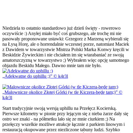
Niedziela to ostatnio standardowo już dzień święty - rowerowo
oczywiście :) Anyłej miało być coś grubszego, ale trochę mi nie
pasowały proponowane ustawki: Grzegorz z Marzeną wybierali się
na Łysą Horę, ale o horrendalnie wczesnej porze, natomiast Maciek
z Dawidem w towarzystwie Mistrza Polski Marka Konwy kręcili w
Beskidzie Żywieckim i nie chciałem im się wtarabaniać ze swoją
amatorszczyzną w towarzystwo ;) Wybrałem więc opcję samotnego
objazdu Beskidu Małego. Dawno mnie tam nie było.
Adekwatne do uphillu ;)
© k4r3l
Malownicze okolice Złotej Górki (w tle Kiczera-będę tam;)
©
k4r3l
Start tradycyjnie swoją wersją uphillu na Przełęcz Kocierską.
Pierwsze kilometry w pionie przy lejącym się z nieba żarze dały się
ostro we znaki - na półmetku lało się ze mnie ciurkiem ;) Na
przełęczy wszelkie możliwe atrakcje łącznie z parkiem linowym i
restauracją okupowane przez niezliczone tabuny ludzi. Szybko