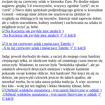
zwijam się na czerwony szlak w kierunku Żaru. Po drodze mijam
najpierw grupkę 5-6 rowerzystów, wszyscy zgodnie 'cześć', no to
'cześć' ;) Nieco dalej spotykam podjeżdżającego gościa w koszulinie
Gomoli - ostrzega mnie żebym nie szarżował na zjeździe ze
względu na zbliżających się turystów. Intencje miał zapewne dobre,
ale z całym szacunkiem, kultury osobistej i zachowania na szlaku to
mógłbym uczyć ja, hehe.
Na Kocierzu jak zwykle moc atrakcji ;)
© k4r3l
A tu już czerwony szlak i majaczące Taterki ;)
© k4r3l
Jadąc powoli dochodzi do mnie, a raczej do mojego coraz bardziej
cierpiącego tyłka, że okoliczne trakty od ostatniego czasu mocno się
zniszczyły. Wiadomo, tu zawsze była "beskidzka rąbanka", ale po
ostatnich ulewnych deszczach mniejsze i większe kamienie
pokazały swoje kolejne oblicze. Jest hardcore! Nie kręci mi się za
dobrze, nie przywykł czlowiek jeszcze do takich upałów, ale
narzekać trzeba, bo to taka nasza polska tradycja. A więc szczerze i
bez kitu - wolę już ten mglisty i lekko błotnisty klimat, hehe.
Obfitość widoków porażająca - tym razem Skrzyczne w oddali ;)
© k4r3l