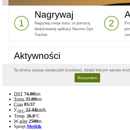
DST
74.00
km
Teren
35.00
km
Czas
05:57
V
12.44
km/h
AVG
Temp.
26.0
°C
W górę
2500
m
Sprzęt
Medżik