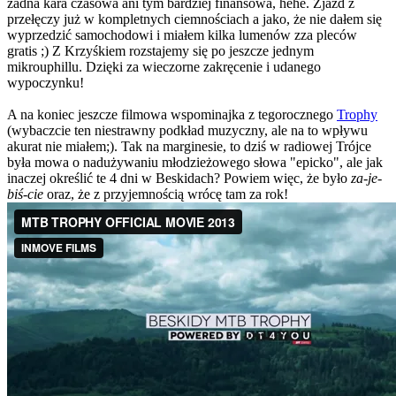
żadna kara czasowa ani tym bardziej finansowa, hehe. Zjazd z
przełęczy już w kompletnych ciemnościach a jako, że nie dałem się
wyprzedzić samochodowi i miałem kilka lumenów zza pleców
gratis ;) Z Krzyśkiem rozstajemy się po jeszcze jednym
mikrouphillu. Dzięki za wieczorne zakręcenie i udanego
wypoczynku!
A na koniec jeszcze filmowa wspominajka z tegorocznego
Trophy
(wybaczcie ten niestrawny podkład muzyczny, ale na to wpływu
akurat nie miałem;). Tak na marginesie, to dziś w radiowej Trójce
była mowa o nadużywaniu młodzieżowego słowa "epicko", ale jak
inaczej określić te 4 dni w Beskidach? Powiem więc, że było
za-je-
biś-cie
oraz, że z przyjemnością wrócę tam za rok!