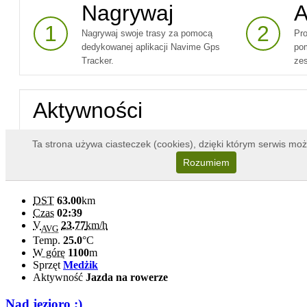
DST
63.00
km
Czas
02:39
V
23.77
km/h
AVG
Temp.
25.0
°C
W górę
1100
m
Sprzęt
Medżik
Aktywność
Jazda na rowerze
Nad jezioro ;)