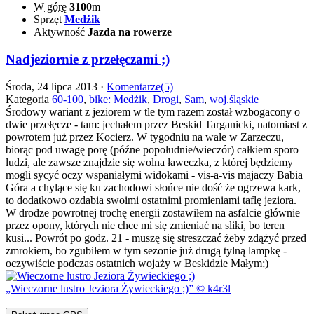
W górę
3100
m
Sprzęt
Medżik
Aktywność
Jazda na rowerze
Nadjeziornie z przełęczami ;)
Środa, 24 lipca 2013 ·
Komentarze(5)
Kategoria
60-100
,
bike: Medżik
,
Drogi
,
Sam
,
woj.śląskie
Środowy wariant z jeziorem w tle tym razem został wzbogacony o
dwie przełęcze - tam: jechałem przez Beskid Targanicki, natomiast z
powrotem już przez Kocierz. W tygodniu na wale w Zarzeczu,
biorąc pod uwagę porę (późne popołudnie/wieczór) całkiem sporo
ludzi, ale zawsze znajdzie się wolna ławeczka, z której będziemy
mogli sycyć oczy wspaniałymi widokami - vis-a-vis majaczy Babia
Góra a chylące się ku zachodowi słońce nie dość że ogrzewa kark,
to dodatkowo ozdabia swoimi ostatnimi promieniami taflę jeziora.
W drodze powrotnej trochę energii zostawiłem na asfalcie głównie
przez opony, których nie chce mi się zmieniać na sliki, bo teren
kusi... Powrót po godz. 21 - muszę się streszczać żeby zdążyć przed
zmrokiem, bo zgubiłem w tym sezonie już drugą tylną lampkę -
oczywiście podczas ostatnich wojaży w Beskidzie Małym;)
Wieczorne lustro Jeziora Żywieckiego ;)
© k4r3l