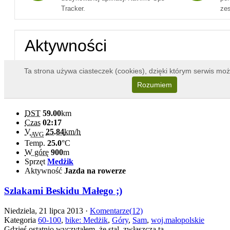
DST
59.00
km
Czas
02:17
V
25.84
km/h
AVG
Temp.
25.0
°C
W górę
900
m
Sprzęt
Medżik
Aktywność
Jazda na rowerze
Szlakami Beskidu Małego ;)
Niedziela, 21 lipca 2013 ·
Komentarze(12)
Kategoria
60-100
,
bike: Medżik
,
Góry
,
Sam
,
woj.małopolskie
Gdzieś ostatnio wyczytałem, że stal, zwłaszcza ta