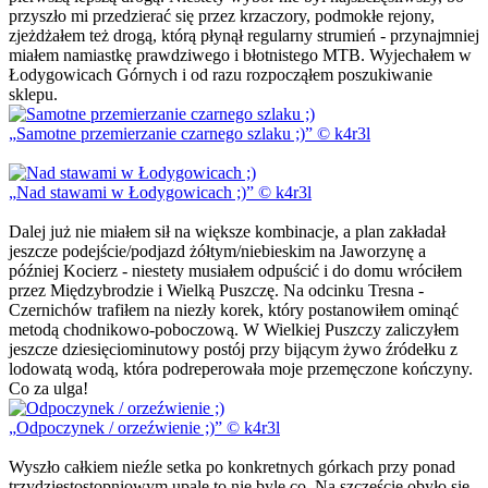
przyszło mi przedzierać się przez krzaczory, podmokłe rejony,
zjeżdżałem też drogą, którą płynął regularny strumień - przynajmniej
miałem namiastkę prawdziwego i błotnistego MTB. Wyjechałem w
Łodygowicach Górnych i od razu rozpocząłem poszukiwanie
sklepu.
Samotne przemierzanie czarnego szlaku ;)
© k4r3l
Nad stawami w Łodygowicach ;)
© k4r3l
Dalej już nie miałem sił na większe kombinacje, a plan zakładał
jeszcze podejście/podjazd żółtym/niebieskim na Jaworzynę a
później Kocierz - niestety musiałem odpuścić i do domu wróciłem
przez Międzybrodzie i Wielką Puszczę. Na odcinku Tresna -
Czernichów trafiłem na niezły korek, który postanowiłem ominąć
metodą chodnikowo-poboczową. W Wielkiej Puszczy zaliczyłem
jeszcze dziesięciominutowy postój przy bijącym żywo źródełku z
lodowatą wodą, która podreperowała moje przemęczone kończyny.
Co za ulga!
Odpoczynek / orzeźwienie ;)
© k4r3l
Wyszło całkiem nieźle setka po konkretnych górkach przy ponad
trzydziestostopniowym upale to nie byle co. Na szczęście obyło się