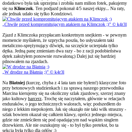
dodatkowo była tak uprzejma i zrobiła nam milion fotek, pakujemy
się na
Klimczok
. Ten podjazd pokonał 4/5 naszej ekipy... Na raty,
ale jednak udało się tylko Kondziowi.
Chwilę przed kompromitującym atakiem na Klimczok ;)
© k4r3l
Zjazd z Klimczoka przypłacam konkretnym snejkiem - w pewnym
momencie myślałem, że szprycha poszła, bo usłyszałem taki
metaliczno-sprężynujący dźwięk, na szczęście ucierpiała tylko
dętka. Jedną panę zmieniam dwa razy - bo z racji podobieństwa
dętek założyłem ponownie rozwaloną;) Dalej już się bardziej
pilnowałem na zjazdach.
W drodze na Błatnią ;)
© k4r3l
Na
Błatniej
(kurczę, chyba z 4 lata tam nie byłem!) klasyczne foto
przy betonowych studzienkach i za sprawą naszego przewodnika
Marcina kierujemy się na okoliczny szlak zjazdowy, szerzej znany
jako kultowy
harcerz
. Trochę się naczytałem, głównie w relacjach
enduraków, o jego technicznych walorach, więc podszedłem do
niego z lekkim niepokojem. Jak się okaząło nie taki wilk straszny -
szlak bowiem okazał się całkiem klawy, oprócz jednego miejsca,
gdzie nie zmieściłem się pod opadającym nad wąskim singlem
drzewkiem. Ale nie oszukujmy się - to był tylko pretekst, bo ta
sekcja była tylko dla orłów ;)