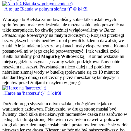
A to już Błatnia w pełnym słońcu ;)
© k4r3l
Wracając do Bielska zafundowaliśmy sobie kilka asfaltowych
sprintów pod małe wzniesienia, ale można sobie było pozwolić na
takie szarpnięcie, bo chwilę później wylądowaliśmy w
Barze
Strudzonego Rowerzysty
na małym złocistym ;) Rozjazd przebiegł
bez większych sentymentów - upał powoli każdemu dawał się we
znaki. Ale ja miałem jeszcze w planach mały eksperyment a Konrad
postanowił mi w jego części potowarzyszyć. I tak wzdłuż rzeki
Białki trafiliśmy pod
Magurkę Wilkowicką
- Konrad wskazał mi
miejsce, gdzie zaczyna się czarny szlak, podziękowaliśmy sobie i
ruszyłem na szczyt. Przystanąłem nieco dalej nad potokiem,
nabrałem zimnej wody w butelkę (polewanie się co 10 minut to
standard tego dnia;) i ostrzeżony przez mieszkankę tamtejszych
rejonów przed żmijami ruszyłem w górę ;)
Harce na 'harcerzu' ;)
© k4r3l
Dużo dobrego słyszałem o tym szlaku, choć głównie jako o
wariancie zjazdowym. Faktycznie, w drugą stronę musiał być
świetny, choć kilka nieciekawych momentów czeka nas zarówno w
jedną jak i drugą stronę. Nie wiem czy byłem nawet w połowie
drogi ale poczułem nagłe osłabienie i postanowiłem rzucić się w dół
pierwszą lepszą drogą. Niestety wybór nie był najszczęśliwszy, bo