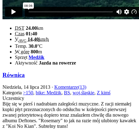
DST
24.00
km
Czas
01:40
V
14.40
km/h
AVG
Temp.
30.0
°C
W górę
800
m
Sprzęt
Medżik
Aktywność
Jazda na rowerze
Równica
Niedziela, 14 lipca 2013 ·
Komentarze(13)
Kategoria
>150
,
bike: Medżik
,
BS
,
woj.śląskie
,
Z kimś
Uczestnicy
Biję się w pierś i nadrabiam zaległości muzyczne. Z racji niemałej
kupki płyt przeznaczonych do odsłuchu w kolejności pierwszej
zwanej priorytetową dopiero teraz znalazłem chwilę dla nowego
albumu Deftones. "Rosemary" to jak na razie mój ulubiony kawałek
z "Koi No Kian". Subtelny trans!