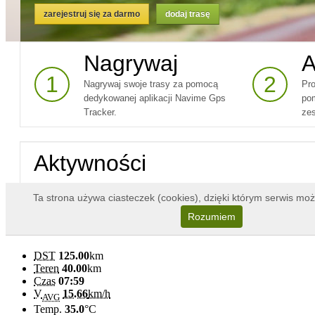
DST
125.00
km
Teren
40.00
km
Czas
07:59
V
15.66
km/h
AVG
Temp.
35.0
°C