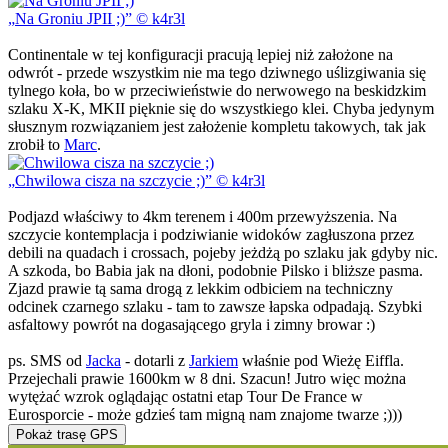
Na Groniu JPII ;)
© k4r3l
Continentale w tej konfiguracji pracują lepiej niż założone na
odwrót - przede wszystkim nie ma tego dziwnego uślizgiwania się
tylnego koła, bo w przeciwieństwie do nerwowego na beskidzkim
szlaku X-K, MKII pięknie się do wszystkiego klei. Chyba jedynym
słusznym rozwiązaniem jest założenie kompletu takowych, tak jak
zrobił to
Marc
.
Chwilowa cisza na szczycie ;)
© k4r3l
Podjazd właściwy to 4km terenem i 400m przewyższenia. Na
szczycie kontemplacja i podziwianie widoków zagłuszona przez
debili na quadach i crossach, pojeby jeżdżą po szlaku jak gdyby nic.
A szkoda, bo Babia jak na dłoni, podobnie Pilsko i bliższe pasma.
Zjazd prawie tą sama drogą z lekkim odbiciem na techniczny
odcinek czarnego szlaku - tam to zawsze łapska odpadają. Szybki
asfaltowy powrót na dogasającego gryla i zimny browar :)
ps. SMS od
Jacka
- dotarli z
Jarkiem
właśnie pod Wieżę Eiffla.
Przejechali prawie 1600km w 8 dni. Szacun! Jutro więc można
wytężać wzrok oglądając ostatni etap Tour De France w
Eurosporcie - może gdzieś tam migną nam znajome twarze ;)))
Pokaż trasę GPS