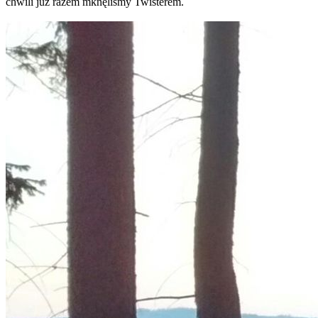
chwili już razem mknęliśmy Twisterem.