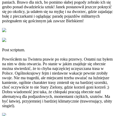
paniach. Brawo dla nich, bo pomimo słabej pogody zebrało ich się
grubo ponad dwadzieścia sztuk! Janek postanowił jeszcze pokręcić
się po okolicy, ja udałem się na myjkę i na dworzec, gdzie zajadając
bułę z pieczarkami i oglądając paradę pojazdów militarnych
pożegnałem się gościnnym jak zawsze Bielskiem!
Post scriptum.
Powróciłem na Twistera prawie po roku przerwy. Ostatni raz byłem
na nim w dniu otwarcia. Po stanie w jakim znajduje się obecnie
można stwierdzić, że to chyba najczęściej uczęszczana trasa w
Polsce. Ogólnokrajowy fejm i niedawne wakacje pewnie zrobiły
swoje. Nie ma tragedii, ale miejscami trzeba uważać na luźniejsze
kamienie, ogólnie charakter trasy zmienił się na bardziej szorstki,
choć oczywiście to nie Stary Zielony, gdzie korzeń goni korzeń ;)
Dobra wiadomość jest taka, że chłopaki pracują obecnie nad
alternatywą dla podjazdowych, momentami ciężkich, szutrów. Ma
być łatwiej, przyjemniej i bardziej klimatycznie (trawersujący, ubity
singiel).