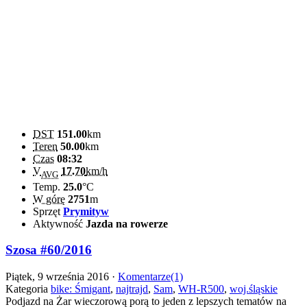
DST
151.00
km
Teren
50.00
km
Czas
08:32
V
17.70
km/h
AVG
Temp.
25.0
°C
W górę
2751
m
Sprzęt
Prymityw
Aktywność
Jazda na rowerze
Szosa #60/2016
Piątek, 9 września 2016 ·
Komentarze(1)
Kategoria
bike: Śmigant
,
najtrajd
,
Sam
,
WH-R500
,
woj.śląskie
Podjazd na Żar wieczorową porą to jeden z lepszych tematów na