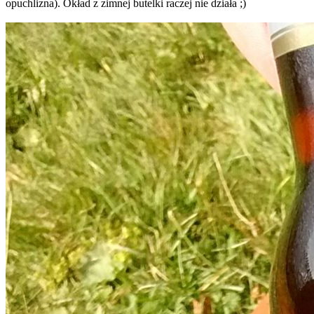
opuchlizna). Okład z zimnej butelki raczej nie działa ;)