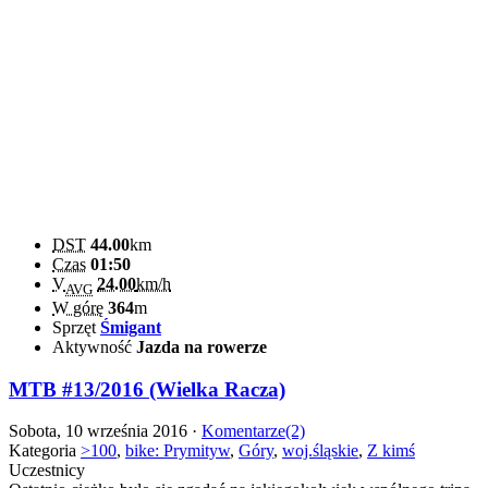
DST
44.00
km
Czas
01:50
V
24.00
km/h
AVG
W górę
364
m
Sprzęt
Śmigant
Aktywność
Jazda na rowerze
MTB #13/2016 (Wielka Racza)
Sobota, 10 września 2016 ·
Komentarze(2)
Kategoria
>100
,
bike: Prymityw
,
Góry
,
woj.śląskie
,
Z kimś
Uczestnicy