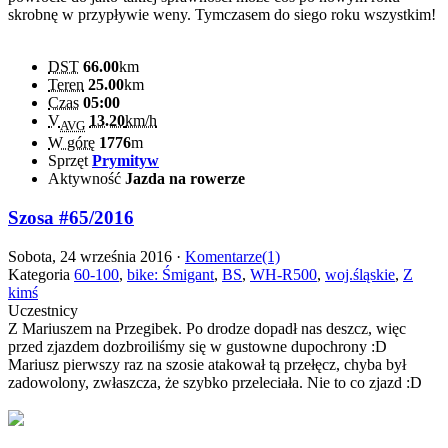
skrobnę w przypływie weny. Tymczasem do siego roku wszystkim!
DST
66.00
km
Teren
25.00
km
Czas
05:00
V
13.20
km/h
AVG
W górę
1776
m
Sprzęt
Prymityw
Aktywność
Jazda na rowerze
Szosa #65/2016
Sobota, 24 września 2016 ·
Komentarze(1)
Kategoria
60-100
,
bike: Śmigant
,
BS
,
WH-R500
,
woj.śląskie
,
Z
kimś
Uczestnicy
Z Mariuszem na Przegibek. Po drodze dopadł nas deszcz, więc
przed zjazdem dozbroiliśmy się w gustowne dupochrony :D
Mariusz pierwszy raz na szosie atakował tą przełęcz, chyba był
zadowolony, zwłaszcza, że szybko przeleciała. Nie to co zjazd :D