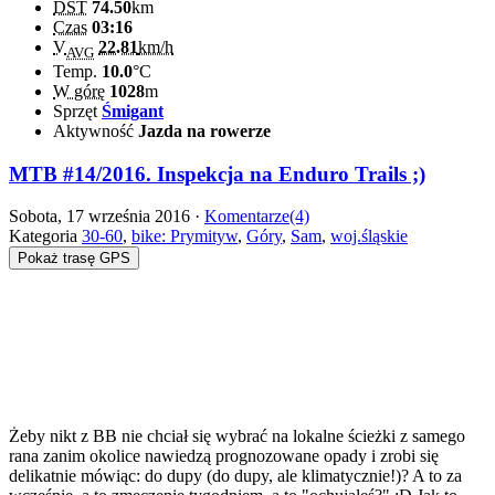
DST
74.50
km
Czas
03:16
V
22.81
km/h
AVG
Temp.
10.0
°C
W górę
1028
m
Sprzęt
Śmigant
Aktywność
Jazda na rowerze
MTB #14/2016. Inspekcja na Enduro Trails ;)
Sobota, 17 września 2016 ·
Komentarze(4)
Kategoria
30-60
,
bike: Prymityw
,
Góry
,
Sam
,
woj.śląskie
Pokaż trasę GPS
Żeby nikt z BB nie chciał się wybrać na lokalne ścieżki z samego
rana zanim okolice nawiedzą prognozowane opady i zrobi się
delikatnie mówiąc: do dupy (do dupy, ale klimatycznie!)? A to za