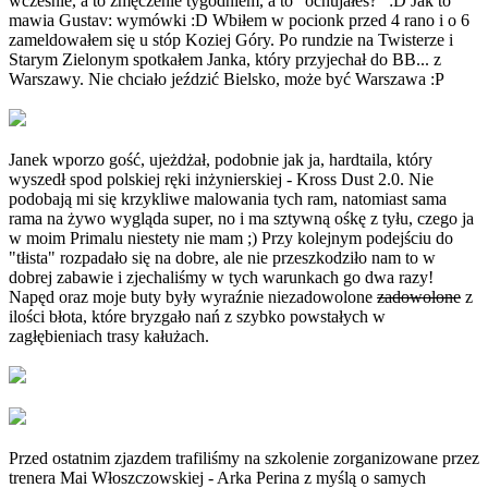
wcześnie, a to zmęczenie tygodniem, a to "ochujałeś?" :D Jak to
mawia Gustav: wymówki :D Wbiłem w pocionk przed 4 rano i o 6
zameldowałem się u stóp Koziej Góry. Po rundzie na Twisterze i
Starym Zielonym spotkałem Janka, który przyjechał do BB... z
Warszawy. Nie chciało jeździć Bielsko, może być Warszawa :P
Janek wporzo gość, ujeżdżał, podobnie jak ja, hardtaila, który
wyszedł spod polskiej ręki inżynierskiej - Kross Dust 2.0. Nie
podobają mi się krzykliwe malowania tych ram, natomiast sama
rama na żywo wygląda super, no i ma sztywną ośkę z tyłu, czego ja
w moim Primalu niestety nie mam ;) Przy kolejnym podejściu do
"tłista" rozpadało się na dobre, ale nie przeszkodziło nam to w
dobrej zabawie i zjechaliśmy w tych warunkach go dwa razy!
Napęd oraz moje buty były wyraźnie niezadowolone
zadowolone
z
ilości błota, które bryzgało nań z szybko powstałych w
zagłębieniach trasy kałużach.
Przed ostatnim zjazdem trafiliśmy na szkolenie zorganizowane przez
trenera Mai Włoszczowskiej - Arka Perina z myślą o samych