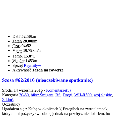
DST
52.50
km
Teren
28.00
km
Czas
04:52
V
10.79
km/h
AVG
Temp.
15.0
°C
W górę
1453
m
Sprzęt
Prymityw
Aktywność
Jazda na rowerze
Szosa #62/2016 (nieoczekiwane spotkanie;)
Środa, 14 września 2016 ·
Komentarze(5)
Kategoria
30-60
,
bike: Śmigant
,
BS
,
Drogi
,
WH-R500
,
woj.śląskie
,
Z kimś
Uczestnicy
Ugadałem się z Kubą w okolicach )( Przegibek na zwrot lampek,
których mi pożyczył w sobotę jednak na przełęcz nie dotarłem, bo