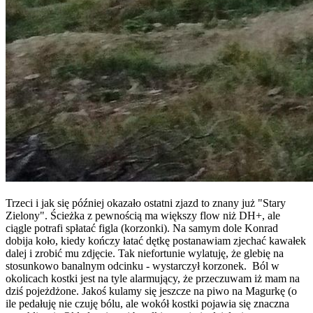
Trzeci i jak się później okazało ostatni zjazd to znany już "Stary
Zielony". Ścieżka z pewnością ma większy flow niż DH+, ale
ciągle potrafi spłatać figla (korzonki). Na samym dole Konrad
dobija koło, kiedy kończy łatać dętkę postanawiam zjechać kawałek
dalej i zrobić mu zdjęcie. Tak niefortunie wylatuję, że glebię na
stosunkowo banalnym odcinku - wystarczył korzonek. Ból w
okolicach kostki jest na tyle alarmujący, że przeczuwam iż mam na
dziś pojeżdżone. Jakoś kulamy się jeszcze na piwo na Magurkę (o
ile pedałuję nie czuję bólu, ale wokół kostki pojawia się znaczna