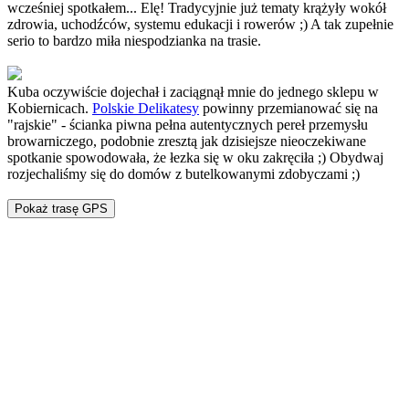
wcześniej spotkałem... Elę! Tradycyjnie już tematy krążyły wokół
zdrowia, uchodźców, systemu edukacji i rowerów ;) A tak zupełnie
serio to bardzo miła niespodzianka na trasie.
Kuba oczywiście dojechał i zaciągnął mnie do jednego sklepu w
Kobiernicach.
Polskie Delikatesy
powinny przemianować się na
"rajskie" - ścianka piwna pełna autentycznych pereł przemysłu
browarniczego, podobnie zresztą jak dzisiejsze nieoczekiwane
spotkanie spowodowała, że łezka się w oku zakręciła ;) Obydwaj
rozjechaliśmy się do domów z butelkowanymi zdobyczami ;)
Pokaż trasę GPS