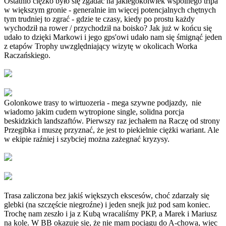
Ostatnio ciężko było się zgadać na jakiegokolwiek wspólnego tripa
w większym gronie - generalnie im więcej potencjalnych chętnych
tym trudniej to zgrać - gdzie te czasy, kiedy po prostu każdy
wychodził na rower / przychodził na boisko? Jak już w końcu się
udało to dzięki Markowi i jego gps'owi udało nam się śmignąć jeden
z etapów Trophy uwzględniający wizytę w okolicach Worka
Raczańskiego.
Golonkowe trasy to wirtuozeria - mega szywne podjazdy, nie
wiadomo jakim cudem wytropione single, solidna porcja
beskidzkich landszaftów. Pierwszy raz jechałem na Raczę od strony
Przegibka i muszę przyznać, że jest to piekielnie ciężki wariant. Ale
w ekipie raźniej i szybciej można zażegnać kryzysy.
Trasa zaliczona bez jakiś większych ekscesów, choć zdarzały się
glebki (na szczęście niegroźne) i jeden snejk już pod sam koniec.
Trochę nam zeszło i ja z Kubą wracaliśmy PKP, a Marek i Mariusz
na kole. W BB okazuje się, że nie mam pociągu do A-chowa, więc