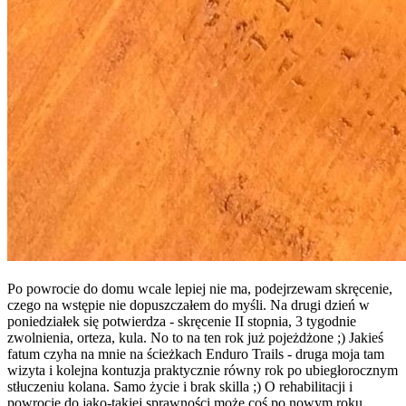
Po powrocie do domu wcale lepiej nie ma, podejrzewam skręcenie,
czego na wstępie nie dopuszczałem do myśli. Na drugi dzień w
poniedziałek się potwierdza - skręcenie II stopnia, 3 tygodnie
zwolnienia, orteza, kula. No to na ten rok już pojeżdżone ;) Jakieś
fatum czyha na mnie na ścieżkach Enduro Trails - druga moja tam
wizyta i kolejna kontuzja praktycznie równy rok po ubiegłorocznym
stłuczeniu kolana. Samo życie i brak skilla ;) O rehabilitacji i
powrocie do jako-takiej sprawności może coś po nowym roku