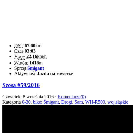
DST
67.60
km
Czas
03:03
V
22.16
km/h
AVG
W górę
1418
m
Sprzęt
Śmigant
Aktywność
Jazda na rowerze
Szosa #59/2016
Czwartek, 8 września 2016 ·
Komentarze(0)
Kategoria
0-30
,
bike: Śmigant
,
Drogi
,
Sam
,
WH-R500
,
woj.śląskie