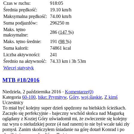
Czas w ruchu:
918:05
Średnia prędkość:
19.10 km/h
Maksymalna prędkość:
74.00 km/h
Suma podjazdów:
296250 m
Maks. tętno
286
(147 %)
maksymalne:
Maks. tętno średnie:
191
(98 %)
Suma kalorii:
74861 kcal
Liczba aktywności:
241
Średnio na aktywność:
74.33 km i 3h 53m
Więcej statystyk
MTB #18/2016
Niedziela, 2 października 2016 ·
Komentarze(0)
Kategoria
60-100
,
bike: Prymityw
,
Góry
,
woj.śląskie
,
Z kimś
Uczestnicy
To miał być kolejny super dzień spędzony na bielskich ścieżkach.
Zaczęło się perfekcyjnie - bajeczny wschód słońca nad Magurką
oglądany z Koziej Góry uświadomił mi, że zwleczenie się kolejny
raz wyra o nieludzkiej porze (4 nad ranem) to nie był wcale taki zły
pomysł. Zanim skończyłem śniadanie na górę dotarł Konrad i po