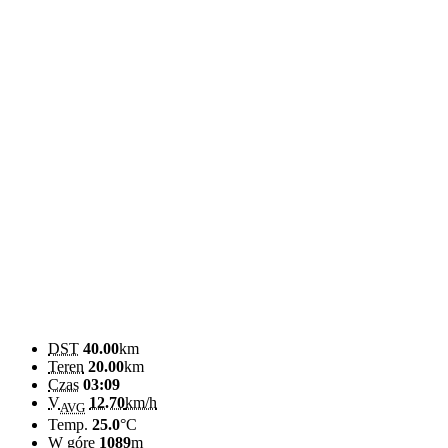
DST
40.00
km
Teren
20.00
km
Czas
03:09
V
12.70
km/h
AVG
Temp.
25.0
°C
W górę
1089
m