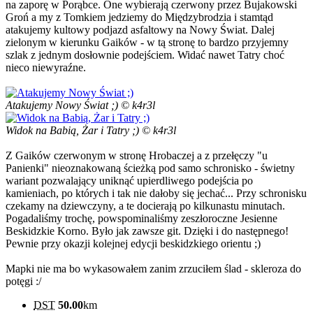
na zaporę w Porąbce. One wybierają czerwony przez Bujakowski
Groń a my z Tomkiem jedziemy do Międzybrodzia i stamtąd
atakujemy kultowy podjazd asfaltowy na Nowy Świat. Dalej
zielonym w kierunku Gaików - w tą stronę to bardzo przyjemny
szlak z jednym dosłownie podejściem. Widać nawet Tatry choć
nieco niewyraźne.
Atakujemy Nowy Świat ;) © k4r3l
Widok na Babią, Żar i Tatry ;) © k4r3l
Z Gaików czerwonym w stronę Hrobaczej a z przełęczy "u
Panienki" nieoznakowaną ścieżką pod samo schronisko - świetny
wariant pozwalający uniknąć upierdliwego podejścia po
kamieniach, po których i tak nie dałoby się jechać... Przy schronisku
czekamy na dziewczyny, a te docierają po kilkunastu minutach.
Pogadaliśmy trochę, powspominaliśmy zeszłoroczne Jesienne
Beskidzkie Korno. Było jak zawsze git. Dzięki i do następnego!
Pewnie przy okazji kolejnej edycji beskidzkiego orientu ;)
Mapki nie ma bo wykasowałem zanim zrzuciłem ślad - skleroza do
potęgi :/
DST
50.00
km