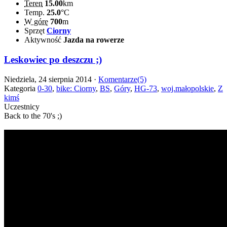
Teren
15.00
km
Temp.
25.0
°C
W górę
700
m
Sprzęt
Ciorny
Aktywność
Jazda na rowerze
Leskowiec po deszczu ;)
Niedziela, 24 sierpnia 2014 ·
Komentarze(5)
Kategoria
0-30
,
bike: Ciorny
,
BS
,
Góry
,
HG-73
,
woj.małopolskie
,
Z
kimś
Uczestnicy
Back to the 70's ;)