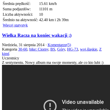
Średnia prędkość:
15.61 km/h
Suma podjazdów:
11101 m
Liczba aktywności:
10
Średnio na aktywność:
42.40 km i 2h 39m
Więcej statystyk
Wielka Racza na koniec wakacji ;)
Niedziela, 31 sierpnia 2014 ·
Komentarze(5)
Kategoria
30-60
,
bike: Ciorny
,
BS
,
Góry
,
HG-73
,
woj.śląskie
,
Z
kimś
Uczestnicy
Z sentymentu. Nowy album ma swoje momenty, ale co kto lubi :)