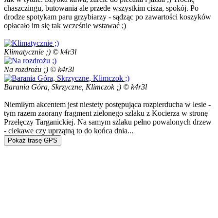
chaszczingu, butowania ale przede wszystkim cisza, spokój. Po
drodze spotykam paru grzybiarzy - sądząc po zawartości koszyków
opłacało im się tak wcześnie wstawać ;)
Klimatycznie ;) © k4r3l
Na rozdrożu ;) © k4r3l
Barania Góra, Skrzyczne, Klimczok ;) © k4r3l
Niemiłym akcentem jest niestety postępująca rozpierducha w lesie -
tym razem zaorany fragment zielonego szlaku z Kocierza w stronę
Przełęczy Targanickiej. Na samym szlaku pełno powalonych drzew
- ciekawe czy uprzątną to do końca dnia...
Pokaż trasę GPS