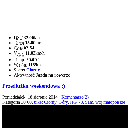
DST
32.00
km
Teren
15.00
km
Czas
02:54
V
11.03
km/h
AVG
Temp.
20.0
°C
W górę
1159
m
Sprzęt
Ciorny
Aktywność
Jazda na rowerze
Przedłużka weekendowa ;)
Poniedziałek, 18 sierpnia 2014 ·
Komentarze(2)
Kategoria
30-60
,
bike: Ciorny
,
Góry
,
HG-73
,
Sam
,
woj.małopolskie