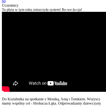
60
Uczestnicy
Ta płyta w tym roku zniszczyła system! Re-we-la-cja!
Do Kozubnika na spotkanie z Moniką, Anią i Tomkiem. Wszyscy
mamy wspólny cel - Hrobacza Łąka. Odprowadzamy dziewczyny