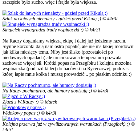
szczęście było sucho, więc i frajda była większa.
Szlak do łatwych nienależy - gdzieś przed Kikulą ;) © k4r3l
Singielek wynagradza trudy wspinaczki ;) © k4r3l
Na Raczy doganiamy większą ekipę i dalej już jedziemy razem.
Słynne korzonki dają nam ostro popalić, ale nie ma takiej mordowni
jak kilka miesięcy temu. Niby jest ślisko (pozostałości po
niedawnych opadach) ale umiarkowana temperatura pozwala
zachować więcej sił. Krótki popas na Przegibku i kolejna mozolna
wspinaczka (podjazd killer) do bacówki na Rycerzowej, podczas
której łapie mnie kolka i muszę prowadzić... po płaskim odcinku ;)
Na Raczy pochmurno, ale humory dopisują ;) © k4r3l
Zjazd z W.Raczy ;) © Marek
Widokowy popas ;) © k4r3l
Kolejna przerwa już w cywilizowanych warunkach (Przegibek) ;) ©
k4r3l