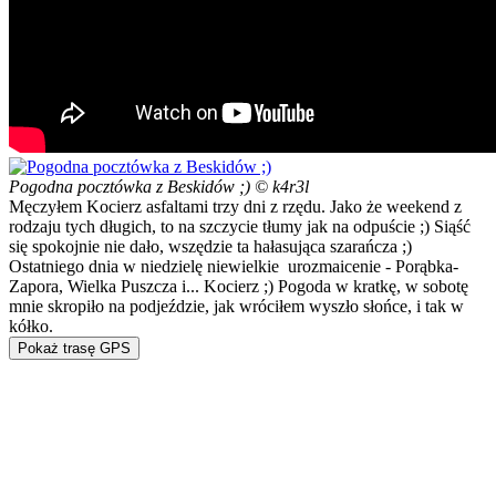
Pogodna pocztówka z Beskidów ;) © k4r3l
Męczyłem Kocierz asfaltami trzy dni z rzędu. Jako że weekend z
rodzaju tych długich, to na szczycie tłumy jak na odpuście ;) Siąść
się spokojnie nie dało, wszędzie ta hałasująca szarańcza ;)
Ostatniego dnia w niedzielę niewielkie urozmaicenie - Porąbka-
Zapora, Wielka Puszcza i... Kocierz ;) Pogoda w kratkę, w sobotę
mnie skropiło na podjeździe, jak wróciłem wyszło słońce, i tak w
kółko.
Pokaż trasę GPS