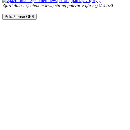
Zjazd dnia - zjechałem lewą stroną patrząc z góry ;) © k4r3l
Pokaż trasę GPS