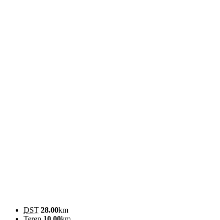
DST
28.00
km
Teren
10.00
km