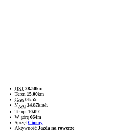
DST
28.50
km
Teren
15.00
km
Czas
01:55
V
14.87
km/h
AVG
Temp.
10.0
°C
W górę
664
m
Sprzęt
Ciorny
Aktywność
Jazda na rowerze