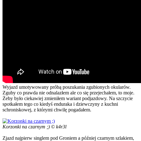
Wyjazd umotywowany próbą poszukania zgubionych okularów.
Zguby co prawda nie odnalazłem ale co się przejechałem, to moje.
Żeby było ciekawiej zmieniłem wariant podjazdowy. Na szczycie
spotkałem tego co kiedyś enduraka i dziewczyny z kuchni
schroniskowej, z którymi chwilę pogadałem.
Korzonki na czarnym ;) © k4r3l
Zjazd najpierw singlem pod Groniem a później czarnym szlakiem,