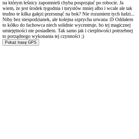
na którym leśnicy zapomnieli chyba posprzątać po robocie. Ja
wiem, że jest środek tygodnia i turystów mniej albo i wcale ale tak
trudno te kilka gałęzi przesunąć na bok? Nie rozumiem tych ludzi...
Niby bez niespodzianek, ale kolejna szprycha urwana :D Oddałem
to kółko do fachowca niech solidnie wycentruje, bo tej magicznej
umiejętności nie posiadłem. Tak samo jak i cierpliwości potrzebnej
to porządnego wykonania tej czynności ;)
Pokaż trasę GPS