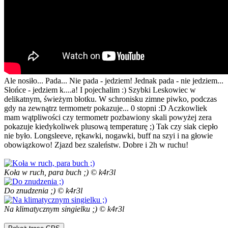
Ale nosiło... Pada... Nie pada - jedziem! Jednak pada - nie jedziem...
Słońce - jedziem k....a! I pojechalim :) Szybki Leskowiec w
delikatnym, świeżym błotku. W schronisku zimne piwko, podczas
gdy na zewnątrz termometr pokazuje... 0 stopni :D Aczkowliek
mam wątpliwości czy termometr pozbawiony skali powyżej zera
pokazuje kiedykoliwek plusową temperaturę ;) Tak czy siak ciepło
nie było. Longsleeve, rękawki, nogawki, buff na szyi i na głowie
obowiązkowo! Zjazd bez szaleństw. Dobre i 2h w ruchu!
Koła w ruch, para buch ;) © k4r3l
Do znudzenia ;) © k4r3l
Na klimatycznym singielku ;) © k4r3l