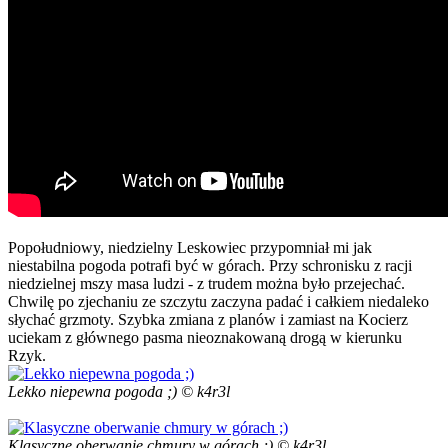
Popołudniowy, niedzielny Leskowiec przypomniał mi jak
niestabilna pogoda potrafi być w górach. Przy schronisku z racji
niedzielnej mszy masa ludzi - z trudem można było przejechać.
Chwilę po zjechaniu ze szczytu zaczyna padać i całkiem niedaleko
słychać grzmoty. Szybka zmiana z planów i zamiast na Kocierz
uciekam z głównego pasma nieoznakowaną drogą w kierunku
Rzyk.
Lekko niepewna pogoda ;) © k4r3l
Klasyczne oberwanie chmury w górach ;) © k4r3l