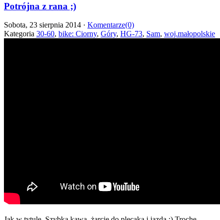
Potrójna z rana ;)
Sobota, 23 sierpnia 2014 ·
Komentarze(0)
Kategoria
30-60
,
bike: Ciorny
,
Góry
,
HG-73
,
Sam
,
woj.małopolskie
Jak w tytule. Szybka kawa, żarcie do plecaka i jazda ;) Trochę