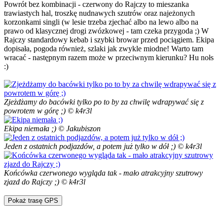
Powrót bez kombinacji - czerwony do Rajczy to mieszanka
trawiastych hal, troszkę nudnawych szutrów oraz najeżonych
korzonkami singli (w lesie trzeba zjechać albo na lewo albo na
prawo od klasycznej drogi zwózkowej - tam czeka przygoda ;) W
Rajczy standardowy kebab i szybki browar przed pociągiem. Ekipa
dopisała, pogoda również, szlaki jak zwykle miodne! Warto tam
wracać - następnym razem może w przeciwnym kierunku? Hu nołs
:)
Zjeżdżamy do bacówki tylko po to by za chwilę wdrapywać się z
powrotem w górę ;) © k4r3l
Ekipa niemała ;) © Jakubiszon
Jeden z ostatnich podjazdów, a potem już tylko w dół ;) © k4r3l
Końcówka czerwonego wygląda tak - mało atrakcyjny szutrowy
zjazd do Rajczy ;) © k4r3l
Pokaż trasę GPS