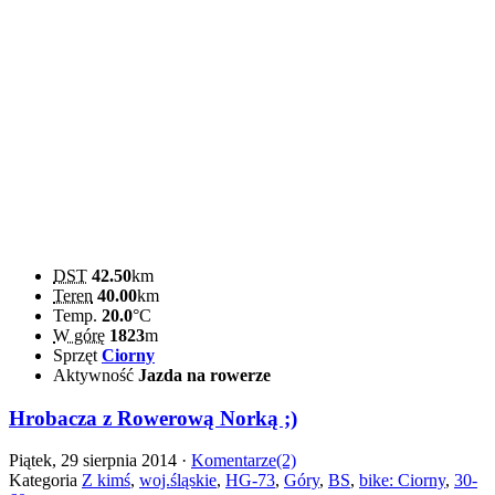
DST
42.50
km
Teren
40.00
km
Temp.
20.0
°C
W górę
1823
m
Sprzęt
Ciorny
Aktywność
Jazda na rowerze
Hrobacza z Rowerową Norką ;)
Piątek, 29 sierpnia 2014 ·
Komentarze(2)
Kategoria
Z kimś
,
woj.śląskie
,
HG-73
,
Góry
,
BS
,
bike: Ciorny
,
30-