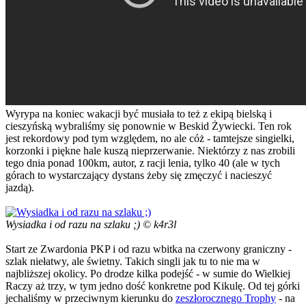
Wyrypa na koniec wakacji być musiała to też z ekipą bielską i
cieszyńską wybraliśmy się ponownie w Beskid Żywiecki. Ten rok
jest rekordowy pod tym względem, no ale cóż - tamtejsze singielki,
korzonki i piękne hale kuszą nieprzerwanie. Niektórzy z nas zrobili
tego dnia ponad 100km, autor, z racji lenia, tylko 40 (ale w tych
górach to wystarczający dystans żeby się zmęczyć i nacieszyć
jazdą).
Wysiadka i od razu na szlaku ;) © k4r3l
Start ze Zwardonia PKP i od razu wbitka na czerwony graniczny -
szlak niełatwy, ale świetny. Takich singli jak tu to nie ma w
najbliższej okolicy. Po drodze kilka podejść - w sumie do Wielkiej
Raczy aż trzy, w tym jedno dość konkretne pod Kikulę. Od tej górki
jechaliśmy w przeciwnym kierunku do
zeszłorocznego Trophy
- na