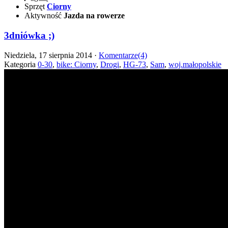
Sprzęt
Ciorny
Aktywność
Jazda na rowerze
3dniówka ;)
Niedziela, 17 sierpnia 2014 ·
Komentarze(4)
Kategoria
0-30
,
bike: Ciorny
,
Drogi
,
HG-73
,
Sam
,
woj.małopolskie