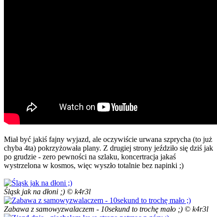
Miał być jakiś fajny wyjazd, ale oczywiście urwana szprycha (to już
chyba 4ta) pokrzyżowała plany. Z drugiej strony jeździło się dziś jak
po grudzie - zero pewności na szlaku, koncertracja jakaś
wystrzelona w kosmos, więc wyszło totalnie bez napinki ;)
Śląsk jak na dłoni ;) © k4r3l
Zabawa z samowyzwalaczem - 10sekund to trochę mało ;) © k4r3l