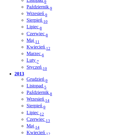
Listopad
9
Październik
9
Wrzesień
9
Sierpień
10
Lipiec
8
Czerwiec
8
Maj
11
Kwiecień
12
Marzec
6
Luty
7
Styczeń
10
2013
Grudzień
9
Listopad
5
Październik
8
Wrzesień
14
Sierpień
9
Lipiec
12
Czerwiec
13
Maj
14
Kwiecień
12