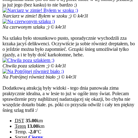
ja już jego (bez kasku) to nie bardzo ;)
Narciarz w zimie! Byłem w szoku ;) © k4r3l
Na czerwonym szlaku ;) © k4r3l
Na szlaku było stosunkowo pusto, sporadycznie wychodzili zza
krzaka jacyś delikwenci. Oczywiście ja sobie również dreptałem, bo
o jeździe można było zapomnieć. Grząski śnieg umożliwiał tylko
zjazdy, a i te były dość karkołomne, hehe.
Chwila poza szlakiem ;) © k4r3l
Na Potrójnej również biało ;) © k4r3l
Dodatkową atrakcją były widoki - tego dnia panowała zima
praktycznie idealna, a w lesie to już w ogóle inny świat. Polecam
sprawdzenie przy najbliższej nadarzającej się okazji, bo chyba nie
wszędzie dotarło białe. ps. póki co przyszła odwilż i cały ten piękny
śnieg szlag trafił :/
DST
35.00
km
Teren
13.00
km
Temp.
-2.0
°C
Sprzęt
Ciorny