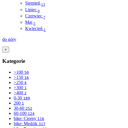
Sierpień
13
Lipiec
9
Czerwiec
7
Maj
5
Kwiecień
1
do góry
×
Kategorie
>100
50
>150
16
>250
4
>300
1
>400
2
0-30
189
200
1
30-60
252
60-100
124
bike: Ciorny
116
bike: Medżik
317