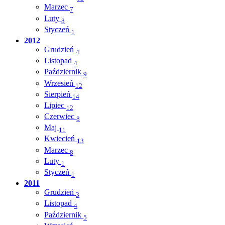
Marzec
7
Luty
8
Styczeń
1
2012
Grudzień
4
Listopad
4
Październik
9
Wrzesień
12
Sierpień
14
Lipiec
12
Czerwiec
8
Maj
11
Kwiecień
13
Marzec
8
Luty
1
Styczeń
1
2011
Grudzień
3
Listopad
4
Październik
5