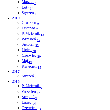
Marzec
7
Luty
14
Styczeń
10
2019
Grudzień
9
Listopad
7
Październik
15
Wrzesień
19
Sierpień
22
Lipiec
20
Czerwiec
20
Maj
19
Kwiecień
15
2017
Styczeń
2
2016
Październik
2
Wrzesień
15
Sierpień
9
Lipiec
14
Czerwiec
13