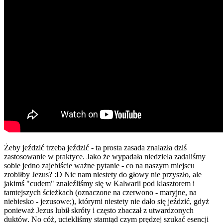
Żeby jeździć trzeba jeździć - ta prosta zasada znalazła dziś
zastosowanie w praktyce. Jako że wypadała niedziela zadaliśmy
sobie jedno zajebiście ważne pytanie - co na naszym miejscu
zrobiłby Jezus? :D Nic nam niestety do głowy nie przyszło, ale
jakimś "cudem" znaleźliśmy się w Kalwarii pod klasztorem i
tamtejszych ścieżkach (oznaczone na czerwono - maryjne, na
niebiesko - jezusowe;), którymi niestety nie dało się jeździć, gdyż
ponieważ Jezus lubił skróty i często zbaczał z utwardzonych
duktów. No cóż, uciekliśmy stamtąd czym prędzej szukać esencji