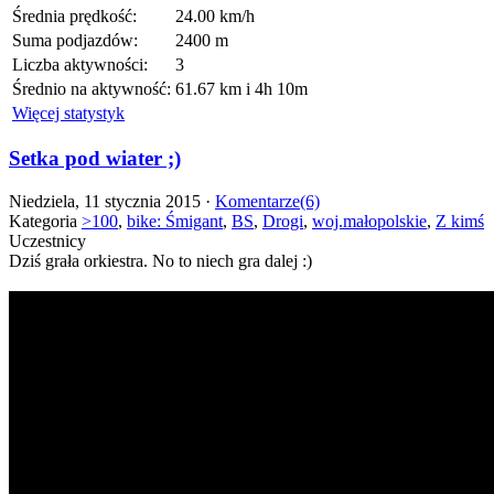
Średnia prędkość:
24.00 km/h
Suma podjazdów:
2400 m
Liczba aktywności:
3
Średnio na aktywność:
61.67 km i 4h 10m
Więcej statystyk
Setka pod wiater ;)
Niedziela, 11 stycznia 2015 ·
Komentarze(6)
Kategoria
>100
,
bike: Śmigant
,
BS
,
Drogi
,
woj.małopolskie
,
Z kimś
Uczestnicy
Dziś grała orkiestra. No to niech gra dalej :)