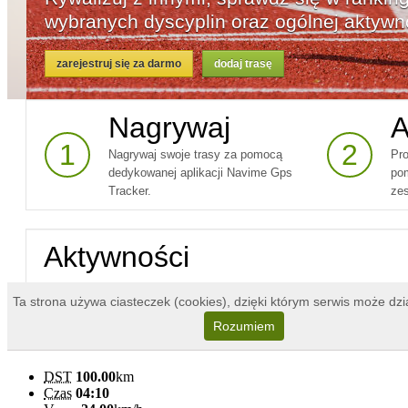
DST
100.00
km
Czas
04:10