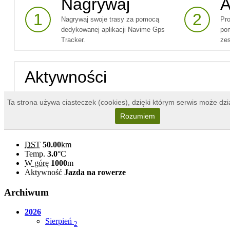
DST
50.00
km
Temp.
3.0
°C
W górę
1000
m
Aktywność
Jazda na rowerze
Archiwum
2026
Sierpień
2