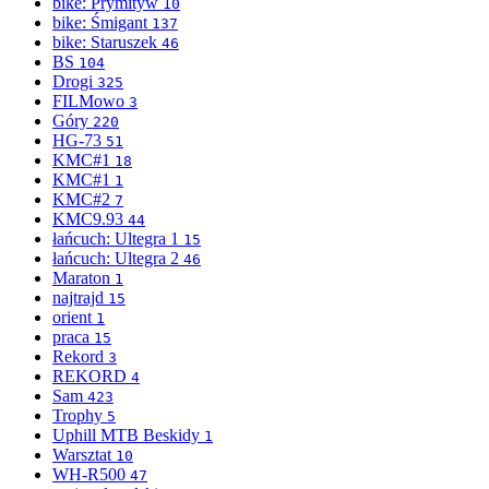
bike: Prymityw
10
bike: Śmigant
137
bike: Staruszek
46
BS
104
Drogi
325
FILMowo
3
Góry
220
HG-73
51
KMC#1
18
KMC#1
1
KMC#2
7
KMC9.93
44
łańcuch: Ultegra 1
15
łańcuch: Ultegra 2
46
Maraton
1
najtrajd
15
orient
1
praca
15
Rekord
3
REKORD
4
Sam
423
Trophy
5
Uphill MTB Beskidy
1
Warsztat
10
WH-R500
47