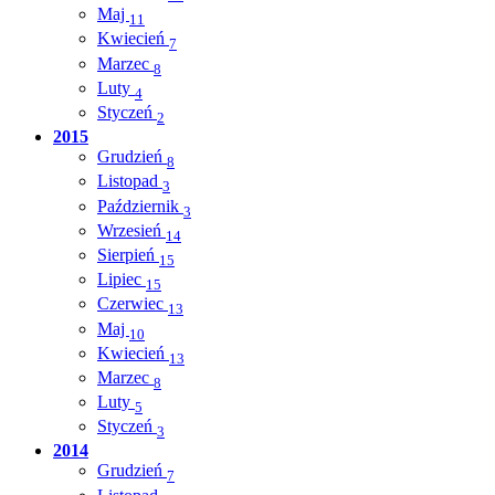
Maj
11
Kwiecień
7
Marzec
8
Luty
4
Styczeń
2
2015
Grudzień
8
Listopad
3
Październik
3
Wrzesień
14
Sierpień
15
Lipiec
15
Czerwiec
13
Maj
10
Kwiecień
13
Marzec
8
Luty
5
Styczeń
3
2014
Grudzień
7