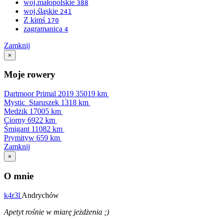
woj.małopolskie
388
woj.śląskie
241
Z kimś
170
zagramanica
4
Zamknij
×
Moje rowery
Dartmoor Primal 2019
35019 km
Mystic_Staruszek
1318 km
Medżik
17005 km
Ciorny
6922 km
Śmigant
11082 km
Prymityw
659 km
Zamknij
×
O mnie
k4r3l
Andrychów
Apetyt rośnie w miarę jeżdżenia ;)