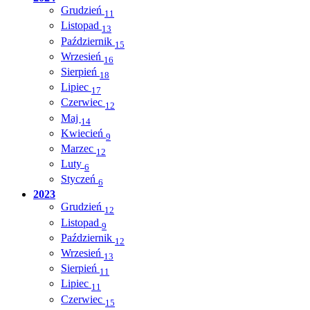
Grudzień
11
Listopad
13
Październik
15
Wrzesień
16
Sierpień
18
Lipiec
17
Czerwiec
12
Maj
14
Kwiecień
9
Marzec
12
Luty
6
Styczeń
6
2023
Grudzień
12
Listopad
9
Październik
12
Wrzesień
13
Sierpień
11
Lipiec
11
Czerwiec
15