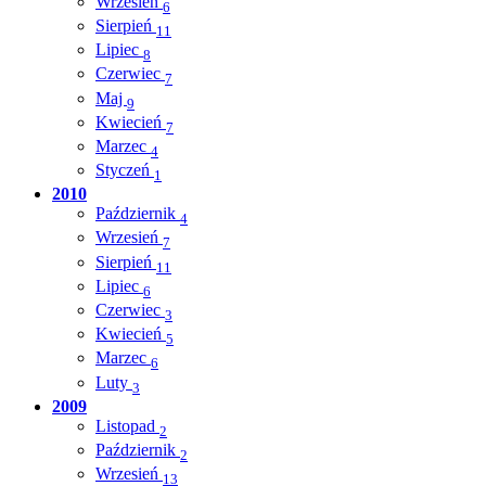
Wrzesień
6
Sierpień
11
Lipiec
8
Czerwiec
7
Maj
9
Kwiecień
7
Marzec
4
Styczeń
1
2010
Październik
4
Wrzesień
7
Sierpień
11
Lipiec
6
Czerwiec
3
Kwiecień
5
Marzec
6
Luty
3
2009
Listopad
2
Październik
2
Wrzesień
13