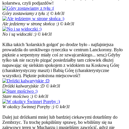
kolarstwa, czyli podjazdów!
Góry zostawiamy z tyłu :( © k4r3l
Ale jedziemy w stronę słońca :) © k4r3l
No i są widoczki :) © k4r3l
Kilka takich 'kolarskich golgot' po drodze było - najfajniejsza
prowadziła do urokliwego ryneczku w centrum Lanckorony. Było
pięknie a serpentyny miały coś ze szwajcarskiego... sera;) Gdyby
tylko tak nie raczyło pizgać posiedziałby tam człowiek dłużej
napawając się sielskim spokojem z widokiem na Koskową Górę
(charakterystyczny maszt) i Babią Górę (charakterystyczne
wszystko). Pięknie położona miejscowość!
Dróżki kalwaryjskie :D © k4r3l
Stare mościwo :) © k4r3l
W okolicy Świnnej Poręby :) © k4r3l
Dalej już dróżkami mniej lub bardziej ciekawymi dotarliśmy do
Zembrzyc. Tu trochę pokpiliśmy sprawę, bo wbiliśmy się na
zalewowy teren w Mucharzu i musieliśmy zawrócić, gdyż nie