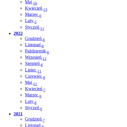
Maj
16
Kwiecień
13
Marzec
6
Luty
5
Styczeń
11
2022
Grudzień
8
Listopad
8
Październik
6
Wrzesień
12
Sierpień
8
Lipiec
11
Czerwiec
9
Maj
11
Kwiecień
7
Marzec
9
Luty
8
Styczeń
9
2021
Grudzień
7
Listopad
9