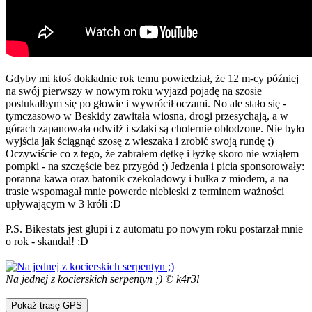
Gdyby mi ktoś dokładnie rok temu powiedział, że 12 m-cy później
na swój pierwszy w nowym roku wyjazd pojadę na szosie
postukałbym się po głowie i wywrócił oczami. No ale stało się -
tymczasowo w Beskidy zawitała wiosna, drogi przesychają, a w
górach zapanowała odwilż i szlaki są cholernie oblodzone. Nie było
wyjścia jak ściągnąć szosę z wieszaka i zrobić swoją rundę ;)
Oczywiście co z tego, że zabrałem dętkę i łyżkę skoro nie wziąłem
pompki - na szczęście bez przygód ;) Jedzenia i picia sponsorowały:
poranna kawa oraz batonik czekoladowy i bułka z miodem, a na
trasie wspomagał mnie powerde niebieski z terminem ważności
upływającym w 3 króli :D
P.S. Bikestats jest głupi i z automatu po nowym roku postarzał mnie
o rok - skandal! :D
Na jednej z kocierskich serpentyn ;) © k4r3l
Pokaż trasę GPS