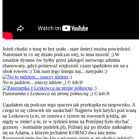
Jeżeli chodzi o trasę to bez szału - stare śmieci można powiedzieć.
Natomiast to co się działo podczas niej, to inna inszość ;) W
zasadzie dystans ów byłby przez jakiegoś surowego admina
zbanowany, gdyż-ponieważ większość czasu spędziłem nie na a
obok roweru ;) Tak nam tego śniegu naj... nasypało ;)
No to jadziem... znaczy idziem ;) © k4r3l
Panoramka z Leskowca na stronę północną ;) © k4r3l
Ugadałem się podczas tego spaceru jak przekupka na targowisku. A
czego to się człowiek nie nasłuchał? Najpierw byli turyści pod wiatą
na Leskowcu (a to, że synowa z synem na rowerach jeżdżą, ale
nigdy w zimie! a to, że w tydzień temu na Potrójnej było słychać
grzmoty - normalnie pudelek.pl). Później już po drodze natknąłem
się na Adama, z którym jechałem KORNO dwa lata temu.
Rozpoznał mnie (no bo kto o tej porze może w tej okolicy jeździć),