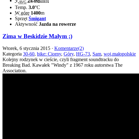
V
24.00
km/h
AVG
Temp.
3.0
°C
W górę
1400
m
Sprzęt
Śmigant
Aktywność
Jazda na rowerze
Zima w Beskidzie Małym ;)
Wtorek, 6 stycznia 2015 ·
Komentarze(2)
Kategoria
30-60
,
bike: Ciorny
,
Góry
,
HG-73
,
Sam
,
woj.małopolskie
Kolejny rodzynek w cieście, czyli fragment soundtracku do
Breaking Bad. Kawałek "Windy" z 1967 roku autorstwa The
Association.