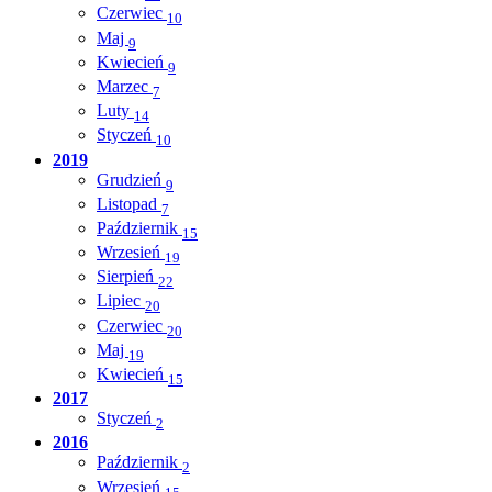
Czerwiec
10
Maj
9
Kwiecień
9
Marzec
7
Luty
14
Styczeń
10
2019
Grudzień
9
Listopad
7
Październik
15
Wrzesień
19
Sierpień
22
Lipiec
20
Czerwiec
20
Maj
19
Kwiecień
15
2017
Styczeń
2
2016
Październik
2
Wrzesień