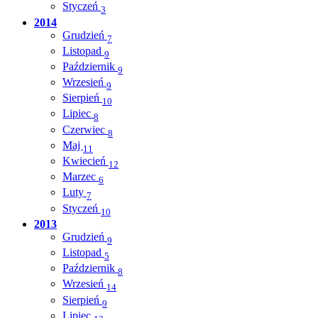
Styczeń
3
2014
Grudzień
7
Listopad
9
Październik
9
Wrzesień
9
Sierpień
10
Lipiec
8
Czerwiec
8
Maj
11
Kwiecień
12
Marzec
6
Luty
7
Styczeń
10
2013
Grudzień
9
Listopad
5
Październik
8
Wrzesień
14
Sierpień
9
Lipiec