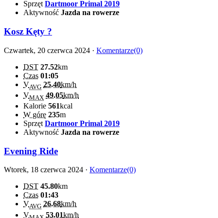
Sprzęt
Dartmoor Primal 2019
Aktywność
Jazda na rowerze
Kosz Kęty ?
Czwartek, 20 czerwca 2024 ·
Komentarze(0)
DST
27.52
km
Czas
01:05
V
25.40
km/h
AVG
V
49.05
km/h
MAX
Kalorie
561
kcal
W górę
235
m
Sprzęt
Dartmoor Primal 2019
Aktywność
Jazda na rowerze
Evening Ride
Wtorek, 18 czerwca 2024 ·
Komentarze(0)
DST
45.80
km
Czas
01:43
V
26.68
km/h
AVG
V
53.01
km/h
MAX