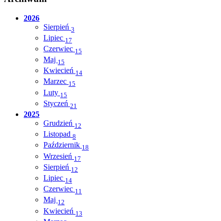
2026
Sierpień
3
Lipiec
17
Czerwiec
15
Maj
15
Kwiecień
14
Marzec
15
Luty
15
Styczeń
21
2025
Grudzień
12
Listopad
8
Październik
18
Wrzesień
17
Sierpień
12
Lipiec
14
Czerwiec
11
Maj
12
Kwiecień
13