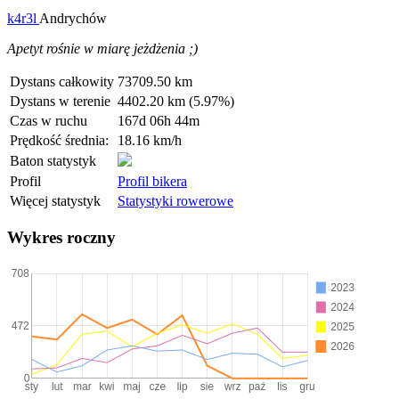
k4r3l
Andrychów
Apetyt rośnie w miarę jeżdżenia ;)
Dystans całkowity
73709.50 km
Dystans w terenie
4402.20 km (5.97%)
Czas w ruchu
167d 06h 44m
Prędkość średnia:
18.16 km/h
Baton statystyk
Profil
Profil bikera
Więcej statystyk
Statystyki rowerowe
Wykres roczny