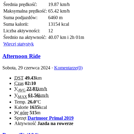
Średnia prędkość:
19.87 km/h
Maksymalna prędkość:
65.42 km/h
Suma podjazdów:
6460 m
Suma kalorii:
13154 kcal
Liczba aktywności:
12
Średnio na aktywność:
40.07 km i 2h 01m
Więcej statystyk
Afternoon Ride
Sobota, 29 czerwca 2024 ·
Komentarze(0)
DST
49.43
km
Czas
02:10
V
22.81
km/h
AVG
V
61.56
km/h
MAX
Temp.
26.0
°C
Kalorie
1635
kcal
W górę
515
m
Sprzęt
Dartmoor Primal 2019
Aktywność
Jazda na rowerze