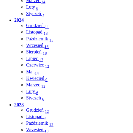
Marzec
14
Luty
6
Styczeń
3
2024
Grudzień
11
Listopad
13
Październik
15
Wrzesień
16
Sierpień
18
Lipiec
17
Czerwiec
12
Maj
14
Kwiecień
9
Marzec
12
Luty
6
Styczeń
6
2023
Grudzień
12
Listopad
9
Październik
12
Wrzesień
13