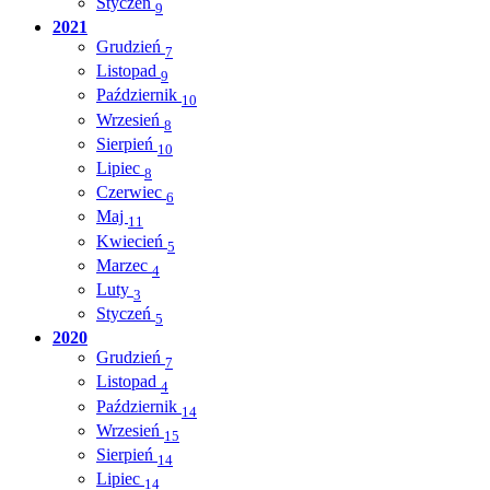
Styczeń
9
2021
Grudzień
7
Listopad
9
Październik
10
Wrzesień
8
Sierpień
10
Lipiec
8
Czerwiec
6
Maj
11
Kwiecień
5
Marzec
4
Luty
3
Styczeń
5
2020
Grudzień
7
Listopad
4
Październik
14
Wrzesień
15
Sierpień
14
Lipiec
14