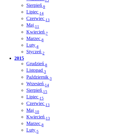
15
Sierpień
9
Lipiec
14
Czerwiec
13
Maj
11
Kwiecień
7
Marzec
8
Luty
4
Styczeń
2
2015
Grudzień
8
Listopad
3
Październik
3
Wrzesień
14
Sierpień
15
Lipiec
15
Czerwiec
13
Maj
10
Kwiecień
13
Marzec
8
Luty
5