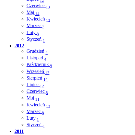
12
Czerwiec
13
Maj
14
Kwiecień
12
Marzec
7
Luty
8
Styczeń
1
2012
Grudzień
4
Listopad
4
Październik
9
Wrzesień
12
Sierpień
14
Lipiec
12
Czerwiec
8
Maj
11
Kwiecień
13
Marzec
8
Luty
1
Styczeń
1
2011