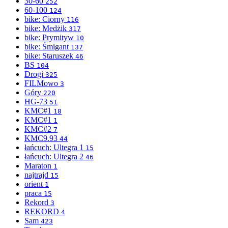
30-60
252
60-100
124
bike: Ciorny
116
bike: Medżik
317
bike: Prymityw
10
bike: Śmigant
137
bike: Staruszek
46
BS
104
Drogi
325
FILMowo
3
Góry
220
HG-73
51
KMC#1
18
KMC#1
1
KMC#2
7
KMC9.93
44
łańcuch: Ultegra 1
15
łańcuch: Ultegra 2
46
Maraton
1
najtrajd
15
orient
1
praca
15
Rekord
3
REKORD
4
Sam
423