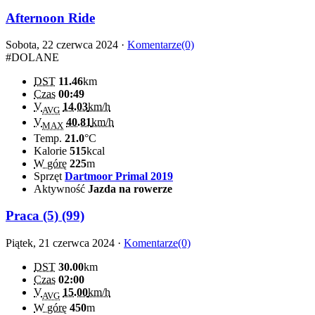
Afternoon Ride
Sobota, 22 czerwca 2024 ·
Komentarze(0)
#DOLANE
DST
11.46
km
Czas
00:49
V
14.03
km/h
AVG
V
40.81
km/h
MAX
Temp.
21.0
°C
Kalorie
515
kcal
W górę
225
m
Sprzęt
Dartmoor Primal 2019
Aktywność
Jazda na rowerze
Praca (5) (99)
Piątek, 21 czerwca 2024 ·
Komentarze(0)
DST
30.00
km
Czas
02:00
V
15.00
km/h
AVG
W górę
450
m