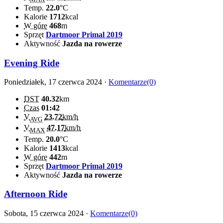
Temp.
22.0
°C
Kalorie
1712
kcal
W górę
468
m
Sprzęt
Dartmoor Primal 2019
Aktywność
Jazda na rowerze
Evening Ride
Poniedziałek, 17 czerwca 2024 ·
Komentarze(0)
DST
40.32
km
Czas
01:42
V
23.72
km/h
AVG
V
47.17
km/h
MAX
Temp.
20.0
°C
Kalorie
1413
kcal
W górę
442
m
Sprzęt
Dartmoor Primal 2019
Aktywność
Jazda na rowerze
Afternoon Ride
Sobota, 15 czerwca 2024 ·
Komentarze(0)