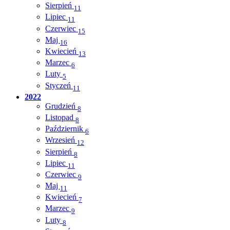
Sierpień
11
Lipiec
11
Czerwiec
15
Maj
16
Kwiecień
13
Marzec
6
Luty
5
Styczeń
11
2022
Grudzień
8
Listopad
8
Październik
6
Wrzesień
12
Sierpień
8
Lipiec
11
Czerwiec
9
Maj
11
Kwiecień
7
Marzec
9
Luty
8