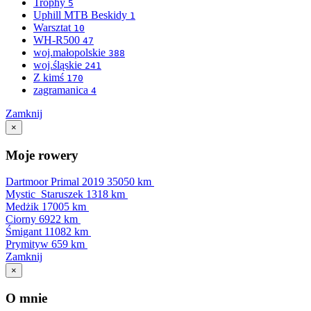
Trophy
5
Uphill MTB Beskidy
1
Warsztat
10
WH-R500
47
woj.małopolskie
388
woj.śląskie
241
Z kimś
170
zagramanica
4
Zamknij
×
Moje rowery
Dartmoor Primal 2019
35050 km
Mystic_Staruszek
1318 km
Medżik
17005 km
Ciorny
6922 km
Śmigant
11082 km
Prymityw
659 km
Zamknij
×
O mnie