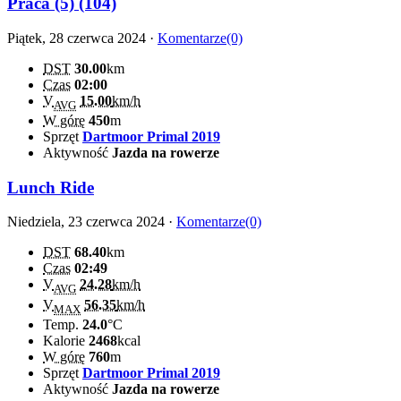
Praca (5) (104)
Piątek, 28 czerwca 2024 ·
Komentarze(0)
DST
30.00
km
Czas
02:00
V
15.00
km/h
AVG
W górę
450
m
Sprzęt
Dartmoor Primal 2019
Aktywność
Jazda na rowerze
Lunch Ride
Niedziela, 23 czerwca 2024 ·
Komentarze(0)
DST
68.40
km
Czas
02:49
V
24.28
km/h
AVG
V
56.35
km/h
MAX
Temp.
24.0
°C
Kalorie
2468
kcal
W górę
760
m
Sprzęt
Dartmoor Primal 2019
Aktywność
Jazda na rowerze