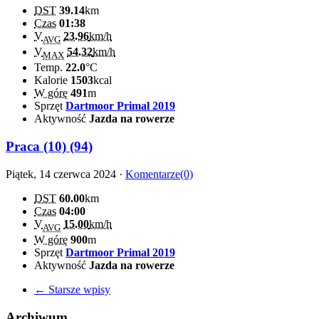
DST
39.14
km
Czas
01:38
V
23.96
km/h
AVG
V
54.32
km/h
MAX
Temp.
22.0
°C
Kalorie
1503
kcal
W górę
491
m
Sprzęt
Dartmoor Primal 2019
Aktywność
Jazda na rowerze
Praca (10) (94)
Piątek, 14 czerwca 2024 ·
Komentarze(0)
DST
60.00
km
Czas
04:00
V
15.00
km/h
AVG
W górę
900
m
Sprzęt
Dartmoor Primal 2019
Aktywność
Jazda na rowerze
← Starsze wpisy
Archiwum