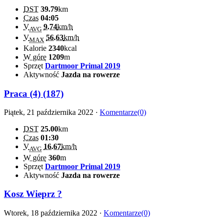
DST
39.79
km
Czas
04:05
V
9.74
km/h
AVG
V
56.63
km/h
MAX
Kalorie
2340
kcal
W górę
1209
m
Sprzęt
Dartmoor Primal 2019
Aktywność
Jazda na rowerze
Praca (4) (187)
Piątek, 21 października 2022 ·
Komentarze(0)
DST
25.00
km
Czas
01:30
V
16.67
km/h
AVG
W górę
360
m
Sprzęt
Dartmoor Primal 2019
Aktywność
Jazda na rowerze
Kosz Wieprz ?
Wtorek, 18 października 2022 ·
Komentarze(0)