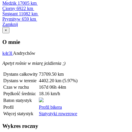
Medżik
17005 km
Ciorny
6922 km
Śmigant
11082 km
Prymityw
659 km
Zamknij
×
O mnie
k4r3l
Andrychów
Apetyt rośnie w miarę jeżdżenia ;)
Dystans całkowity
73709.50 km
Dystans w terenie
4402.20 km (5.97%)
Czas w ruchu
167d 06h 44m
Prędkość średnia:
18.16 km/h
Baton statystyk
Profil
Profil bikera
Więcej statystyk
Statystyki rowerowe
Wykres roczny