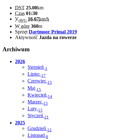
DST
25.00
km
Czas
01:30
V
16.67
km/h
AVG
W górę
360
m
Sprzęt
Dartmoor Primal 2019
Aktywność
Jazda na rowerze
Archiwum
2026
Sierpień
3
Lipiec
17
Czerwiec
15
Maj
15
Kwiecień
14
Marzec
15
Luty
15
Styczeń
21
2025
Grudzień
12
Listopad
8