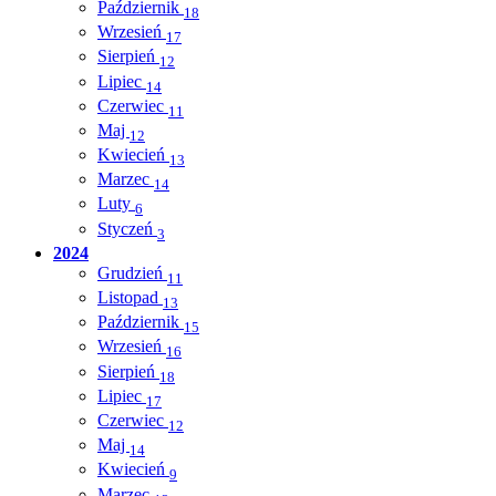
Październik
18
Wrzesień
17
Sierpień
12
Lipiec
14
Czerwiec
11
Maj
12
Kwiecień
13
Marzec
14
Luty
6
Styczeń
3
2024
Grudzień
11
Listopad
13
Październik
15
Wrzesień
16
Sierpień
18
Lipiec
17
Czerwiec
12
Maj
14
Kwiecień
9
Marzec