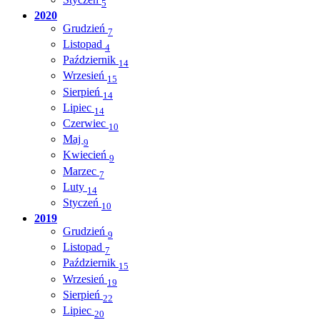
5
2020
Grudzień
7
Listopad
4
Październik
14
Wrzesień
15
Sierpień
14
Lipiec
14
Czerwiec
10
Maj
9
Kwiecień
9
Marzec
7
Luty
14
Styczeń
10
2019
Grudzień
9
Listopad
7
Październik
15
Wrzesień
19
Sierpień
22
Lipiec
20