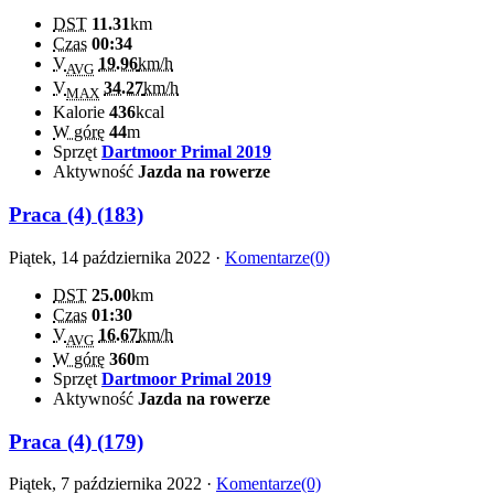
DST
11.31
km
Czas
00:34
V
19.96
km/h
AVG
V
34.27
km/h
MAX
Kalorie
436
kcal
W górę
44
m
Sprzęt
Dartmoor Primal 2019
Aktywność
Jazda na rowerze
Praca (4) (183)
Piątek, 14 października 2022 ·
Komentarze(0)
DST
25.00
km
Czas
01:30
V
16.67
km/h
AVG
W górę
360
m
Sprzęt
Dartmoor Primal 2019
Aktywność
Jazda na rowerze
Praca (4) (179)
Piątek, 7 października 2022 ·
Komentarze(0)