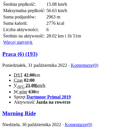
Średnia prędkość:
15.08 km/h
Maksymalna prędkość:
56.63 km/h
Suma podjazdów:
2963 m
Suma kalorii:
2776 kcal
Liczba aktywności:
6
Średnio na aktywność:
28.02 km i 1h 51m
Więcej statystyk
Praca (6) (193)
Poniedziałek, 31 października 2022 ·
Komentarze(0)
DST
42.00
km
Czas
02:00
V
21.00
km/h
AVG
W górę
630
m
Sprzęt
Dartmoor Primal 2019
Aktywność
Jazda na rowerze
Morning Ride
Niedziela, 30 października 2022 ·
Komentarze(0)