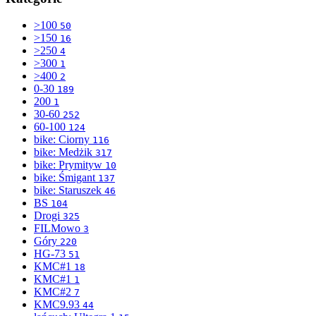
>100
50
>150
16
>250
4
>300
1
>400
2
0-30
189
200
1
30-60
252
60-100
124
bike: Ciorny
116
bike: Medżik
317
bike: Prymityw
10
bike: Śmigant
137
bike: Staruszek
46
BS
104
Drogi
325
FILMowo
3
Góry
220
HG-73
51
KMC#1
18
KMC#1
1
KMC#2
7
KMC9.93
44