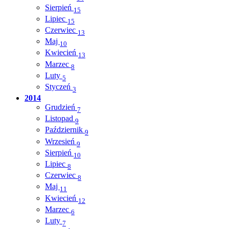
Sierpień
15
Lipiec
15
Czerwiec
13
Maj
10
Kwiecień
13
Marzec
8
Luty
5
Styczeń
3
2014
Grudzień
7
Listopad
9
Październik
9
Wrzesień
9
Sierpień
10
Lipiec
8
Czerwiec
8
Maj
11
Kwiecień
12
Marzec
6
Luty
7