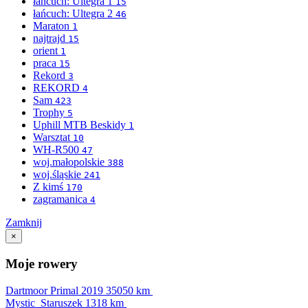
łańcuch: Ultegra 1
15
łańcuch: Ultegra 2
46
Maraton
1
najtrajd
15
orient
1
praca
15
Rekord
3
REKORD
4
Sam
423
Trophy
5
Uphill MTB Beskidy
1
Warsztat
10
WH-R500
47
woj.małopolskie
388
woj.śląskie
241
Z kimś
170
zagramanica
4
Zamknij
×
Moje rowery
Dartmoor Primal 2019
35050 km
Mystic_Staruszek
1318 km