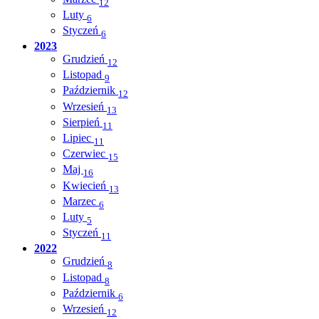
12
Luty
6
Styczeń
6
2023
Grudzień
12
Listopad
9
Październik
12
Wrzesień
13
Sierpień
11
Lipiec
11
Czerwiec
15
Maj
16
Kwiecień
13
Marzec
6
Luty
5
Styczeń
11
2022
Grudzień
8
Listopad
8
Październik
6
Wrzesień
12