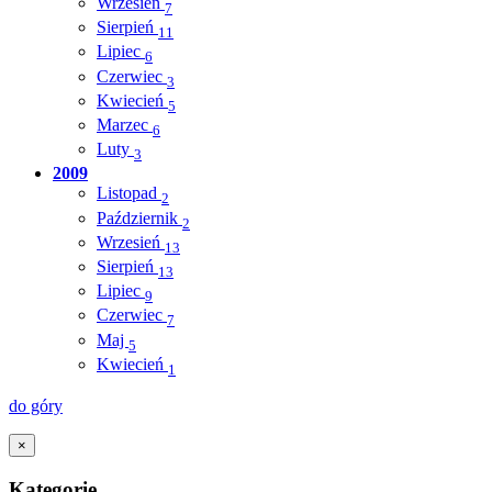
Wrzesień
7
Sierpień
11
Lipiec
6
Czerwiec
3
Kwiecień
5
Marzec
6
Luty
3
2009
Listopad
2
Październik
2
Wrzesień
13
Sierpień
13
Lipiec
9
Czerwiec
7
Maj
5
Kwiecień
1
do góry
×
Kategorie