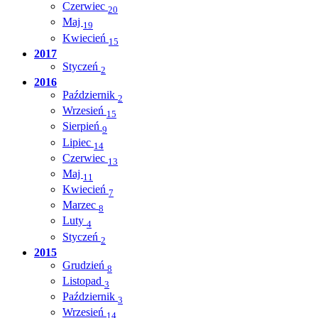
Czerwiec
20
Maj
19
Kwiecień
15
2017
Styczeń
2
2016
Październik
2
Wrzesień
15
Sierpień
9
Lipiec
14
Czerwiec
13
Maj
11
Kwiecień
7
Marzec
8
Luty
4
Styczeń
2
2015
Grudzień
8
Listopad
3
Październik
3
Wrzesień
14