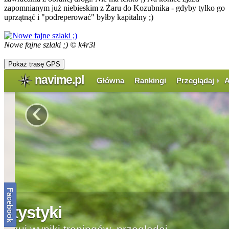
zapomnianym już niebieskim z Żaru do Kozubnika - gdyby tylko go
uprzątnąć i "podreperować" byłby kapitalny ;)
Nowe fajne szlaki ;) © k4r3l
Pokaż trasę GPS