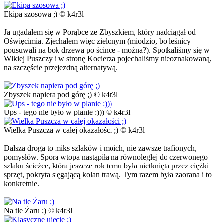
Ekipa szosowa ;) © k4r3l
Ja ugadałem się w Porąbce ze Zbyszkiem, który nadciągał od
Oświęcimia. Zjechałem więc zielonym (miodzio, bo leśnicy
pousuwali na bok drzewa po ścince - można?). Spotkaliśmy się w
Wlkiej Puszczy i w stronę Kocierza pojechaliśmy nieoznakowaną,
na szczęście przejezdną alternatywą.
Zbyszek napiera pod górę ;) © k4r3l
Ups - tego nie było w planie :))) © k4r3l
Wielka Puszcza w całej okazałości ;) © k4r3l
Dalsza droga to miks szlaków i moich, nie zawsze trafionych,
pomysłów. Spora wtopa nastąpiła na równoległej do czerwonego
szlaku ścieżce, która jeszcze rok temu była nietknięta przez ciężki
sprzęt, pokryta sięgającą kolan trawą. Tym razem była zaorana i to
konkretnie.
Na tle Żaru ;) © k4r3l