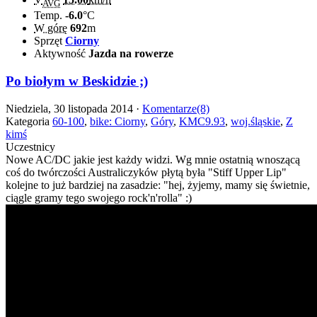
AVG
Temp.
-6.0
°C
W górę
692
m
Sprzęt
Ciorny
Aktywność
Jazda na rowerze
Po biołym w Beskidzie ;)
Niedziela, 30 listopada 2014 ·
Komentarze(8)
Kategoria
60-100
,
bike: Ciorny
,
Góry
,
KMC9.93
,
woj.śląskie
,
Z
kimś
Uczestnicy
Nowe AC/DC jakie jest każdy widzi. Wg mnie ostatnią wnoszącą
coś do twórczości Australiczyków płytą była "Stiff Upper Lip"
kolejne to już bardziej na zasadzie: "hej, żyjemy, mamy się świetnie,
ciągle gramy tego swojego rock'n'rolla" :)