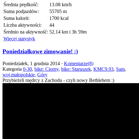
Średnia prędkość:
13.08 km/h
Suma podjazdów:
55705 m
Suma kalorii:
1700 kcal
Liczba aktywności:
44
Średnio na aktywność:
52.14 km i 3h 59m
Więcej statystyk
Poniedziałkowe zimowanie! :)
Poniedziałek, 1 grudnia 2014 ·
Komentarze(8)
Kategoria
0-30
,
bike: Ciorny
,
bike: Staruszek
,
KMC9.93
,
Sam
,
woj.małopolskie
,
Góry
Przybieżeli mędrcy z Zachodu - czyli nowy Bethlehem :)