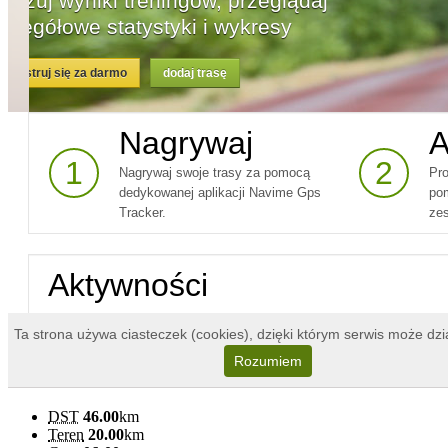
DST
46.00
km
Teren
20.00
km