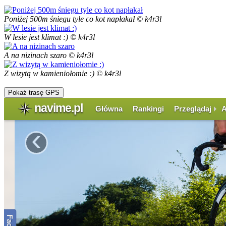
Poniżej 500m śniegu tyle co kot napłakał © k4r3l
W lesie jest klimat :) © k4r3l
A na nizinach szaro © k4r3l
Z wizytą w kamieniołomie :) © k4r3l
Pokaż trasę GPS