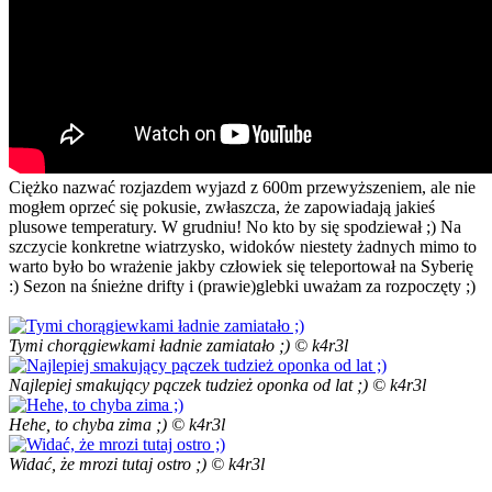
Ciężko nazwać rozjazdem wyjazd z 600m przewyższeniem, ale nie
mogłem oprzeć się pokusie, zwłaszcza, że zapowiadają jakieś
plusowe temperatury. W grudniu! No kto by się spodziewał ;) Na
szczycie konkretne wiatrzysko, widoków niestety żadnych mimo to
warto było bo wrażenie jakby człowiek się teleportował na Syberię
:) Sezon na śnieżne drifty i (prawie)glebki uważam za rozpoczęty ;)
Tymi chorągiewkami ładnie zamiatało ;) © k4r3l
Najlepiej smakujący pączek tudzież oponka od lat ;) © k4r3l
Hehe, to chyba zima ;) © k4r3l
Widać, że mrozi tutaj ostro ;) © k4r3l