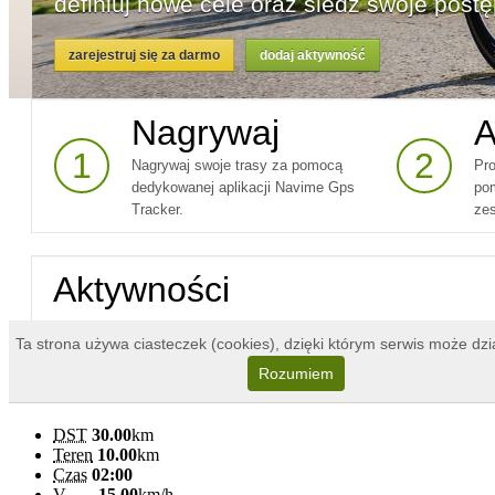
DST
30.00
km
Teren
10.00
km
Czas
02:00
V
15.00
km/h