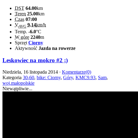
DST
64.00
km
Teren
25.00
km
Czas
07:00
V
9.14
km/h
AVG
Temp.
-6.0
°C
W górę
2240
m
Sprzęt
Ciorny
Aktywność
Jazda na rowerze
Leskowiec na mokro #2 ;)
Niedziela, 16 listopada 2014 ·
Komentarze(0)
Kategoria
30-60
,
bike: Ciorny
,
Góry
,
KMC9.93
,
Sam
,
woj.małopolskie
Niewątpliwie...