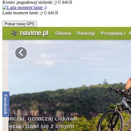
Koniec pogodowej sielanki ;) © k4r3l
Lada moment lunie ;) © k4r3l
Pokaż trasę GPS