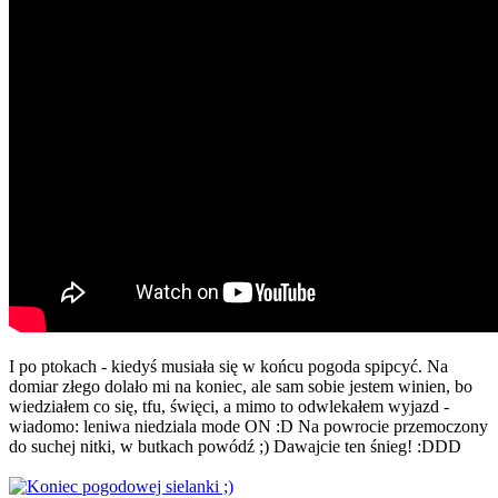
I po ptokach - kiedyś musiała się w końcu pogoda spipcyć. Na
domiar złego dolało mi na koniec, ale sam sobie jestem winien, bo
wiedziałem co się, tfu, święci, a mimo to odwlekałem wyjazd -
wiadomo: leniwa niedziala mode ON :D Na powrocie przemoczony
do suchej nitki, w butkach powódź ;) Dawajcie ten śnieg! :DDD