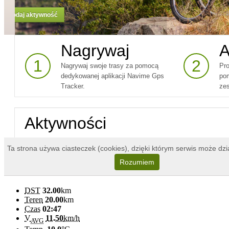
DST
32.00
km
Teren
20.00
km
Czas
02:47
V
11.50
km/h
AVG