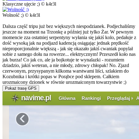
Klasyczne ujęcie ;) © k4r3l
Wolność ;) © k4r3l
Dalsza część tripu już bez większych niespodzianek. Podjechaliśmy
jeszcze na moment na Trzonkę a później już tylko Żar. W pewnym
momencie zza ostatniej serpentyny wyłania się jakiś kolo, pedałuje z
dość wysoką jak na podjazd kadencją osiągając jednak prędkość
nieproporcjonalnie większą - jak się okazało jakiś cwaniak popylał
sobie z samego dołu na rowerze... elektrycznym! Przeszedł koło nas
jak burza! Co jak co, ale ja bojkotuje te wynalazki - rozumiem
dziadzio, jakiś weteran, a nie młody, zdrowy chłopak! No. Zjazd
czerwonym, przysypanym kilkoma warstwami liści, szlakiem do
Kozubnika i krótki popas w Porąbce pod sklepem. Całkiem
urozmaicony dzionek w równie urozmaiconym towarzystwie ;)
Pokaż trasę GPS