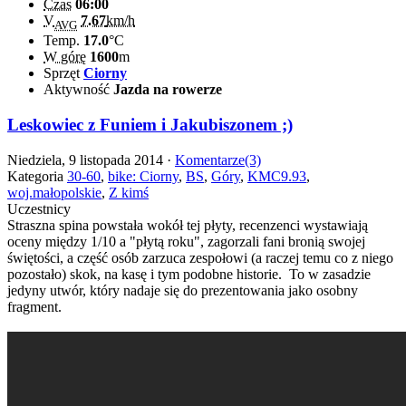
Czas
06:00
V
7.67
km/h
AVG
Temp.
17.0
°C
W górę
1600
m
Sprzęt
Ciorny
Aktywność
Jazda na rowerze
Leskowiec z Funiem i Jakubiszonem ;)
Niedziela, 9 listopada 2014 ·
Komentarze(3)
Kategoria
30-60
,
bike: Ciorny
,
BS
,
Góry
,
KMC9.93
,
woj.małopolskie
,
Z kimś
Uczestnicy
Straszna spina powstała wokół tej płyty, recenzenci wystawiają
oceny między 1/10 a "płytą roku", zagorzali fani bronią swojej
świętości, a część osób zarzuca zespołowi (a raczej temu co z niego
pozostało) skok, na kasę i tym podobne historie. To w zasadzie
jedyny utwór, który nadaje się do prezentowania jako osobny
fragment.