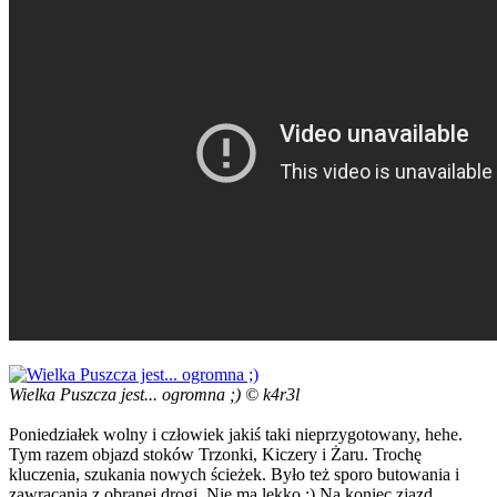
Wielka Puszcza jest... ogromna ;) © k4r3l
Poniedziałek wolny i człowiek jakiś taki nieprzygotowany, hehe.
Tym razem objazd stoków Trzonki, Kiczery i Żaru. Trochę
kluczenia, szukania nowych ścieżek. Było też sporo butowania i
zawracania z obranej drogi. Nie ma lekko ;) Na koniec zjazd