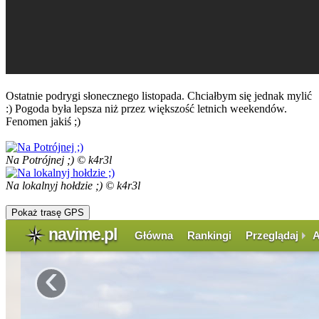
Ostatnie podrygi słonecznego listopada. Chciałbym się jednak mylić
:) Pogoda była lepsza niż przez większość letnich weekendów.
Fenomen jakiś ;)
Na Potrójnej ;) © k4r3l
Na lokalnyj hołdzie ;) © k4r3l
Pokaż trasę GPS