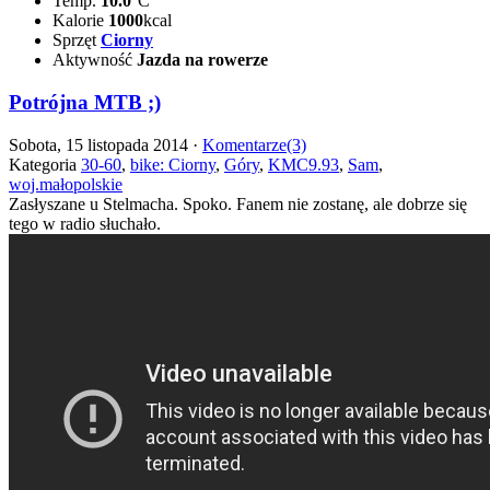
Temp.
10.0
°C
Kalorie
1000
kcal
Sprzęt
Ciorny
Aktywność
Jazda na rowerze
Potrójna MTB ;)
Sobota, 15 listopada 2014 ·
Komentarze(3)
Kategoria
30-60
,
bike: Ciorny
,
Góry
,
KMC9.93
,
Sam
,
woj.małopolskie
Zasłyszane u Stelmacha. Spoko. Fanem nie zostanę, ale dobrze się
tego w radio słuchało.