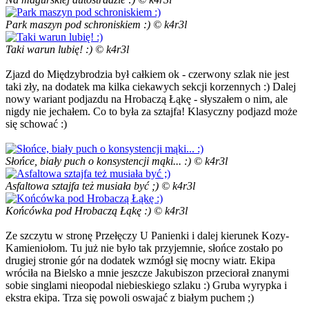
Park maszyn pod schroniskiem :) © k4r3l
Taki warun lubię! :) © k4r3l
Zjazd do Międzybrodzia był całkiem ok - czerwony szlak nie jest
taki zły, na dodatek ma kilka ciekawych sekcji korzennych :) Dalej
nowy wariant podjazdu na Hrobaczą Łąkę - słyszałem o nim, ale
nigdy nie jechałem. Co to była za sztajfa! Klasyczny podjazd może
się schować :)
Słońce, biały puch o konsystencji mąki... :) © k4r3l
Asfaltowa sztajfa też musiała być ;) © k4r3l
Końcówka pod Hrobaczą Łąkę :) © k4r3l
Ze szczytu w stronę Przełęczy U Panienki i dalej kierunek Kozy-
Kamieniołom. Tu już nie było tak przyjemnie, słońce zostało po
drugiej stronie gór na dodatek wzmógł się mocny wiatr. Ekipa
wróciła na Bielsko a mnie jeszcze Jakubiszon przeciorał znanymi
sobie singlami nieopodal niebieskiego szlaku :) Gruba wyrypka i
ekstra ekipa. Trza się powoli oswajać z białym puchem ;)