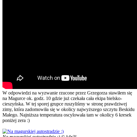
W odpowiedzi na wyzwanie rzucone przez Grzegorza stawiłem się
na Magurce ok. godz. 10 gdzie już czekała cała ekipa bielsko-
cieszyńska. W tej sporej grupce ruszyliśmy w stronę prawdziwej
zimy, która zadomowiła się w okolicy najwyższego szczytu Beskidu
Małego. Najniższa temperatura oscylowała tam w okolicy 6 kresek
poniżej zera :)
Na magurskiej autostradzie :) © k4r3l