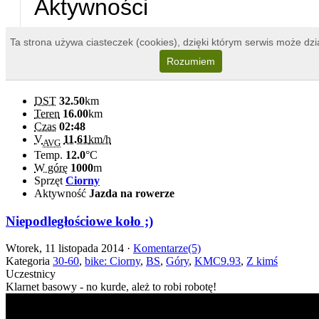
DST
32.50
km
Teren
16.00
km
Czas
02:48
V
11.61
km/h
AVG
Temp.
12.0
°C
W górę
1000
m
Sprzęt
Ciorny
Aktywność
Jazda na rowerze
Niepodległościowe koło ;)
Wtorek, 11 listopada 2014 ·
Komentarze(5)
Kategoria
30-60
,
bike: Ciorny
,
BS
,
Góry
,
KMC9.93
,
Z kimś
Uczestnicy
Klarnet basowy - no kurde, ależ to robi robotę!