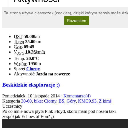
DST
59.00
km
Teren
25.00
km
Czas
05:45
V
10.26
km/h
AVG
Temp.
20.0
°C
W górę
1950
m
Sprzęt
Ciorny
Aktywność
Jazda na rowerze
Beskidzkie eksploracje ;)
Poniedziałek, 10 listopada 2014 ·
Komentarze(4)
Kategoria
30-60
,
bike: Ciorny
,
BS
,
Góry
,
KMC9.93
,
Z kimś
Uczestnicy
Po co mnie nowa płyta Pink Floyd, skoro mam pod nosem taki
zespół jak Echoes of Eon? ;)