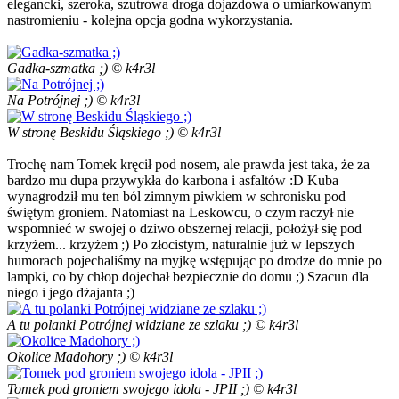
elegancki, szeroka, szutrowa droga dojazdowa o umiarkowanym
nastromieniu - kolejna opcja godna wykorzystania.
Gadka-szmatka ;) © k4r3l
Na Potrójnej ;) © k4r3l
W stronę Beskidu Śląskiego ;) © k4r3l
Trochę nam Tomek kręcił pod nosem, ale prawda jest taka, że za
bardzo mu dupa przywykła do karbona i asfaltów :D Kuba
wynagrodził mu ten ból zimnym piwkiem w schronisku pod
świętym groniem. Natomiast na Leskowcu, o czym raczył nie
wspomnieć w swojej o dziwo obszernej relacji, położył się pod
krzyżem... krzyżem ;) Po złocistym, naturalnie już w lepszych
humorach pojechaliśmy na myjkę wstępując po drodze do mnie po
lampki, co by chłop dojechał bezpiecznie do domu ;) Szacun dla
niego i jego dżajanta ;)
A tu polanki Potrójnej widziane ze szlaku ;) © k4r3l
Okolice Madohory ;) © k4r3l
Tomek pod groniem swojego idola - JPII ;) © k4r3l