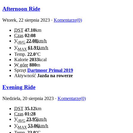
Afternoon Ride
Wtorek, 22 sierpnia 2023 ·
Komentarze(0)
DST
47.10
km
Czas
02:08
V
22.08
km/h
AVG
V
61.91
km/h
MAX
Temp.
22.0
°C
Kalorie
2033
kcal
W górę
880
m
Sprzęt
Dartmoor Primal 2019
Aktywność
Jazda na rowerze
Evening Ride
Niedziela, 20 sierpnia 2023 ·
Komentarze(0)
DST
35.12
km
Czas
01:28
V
23.95
km/h
AVG
V
53.06
km/h
MAX
Temp.
23.0
°C