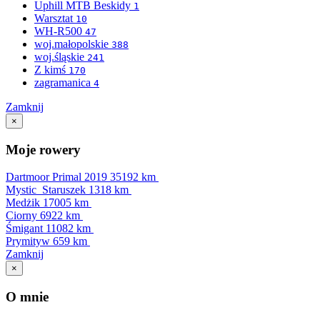
Uphill MTB Beskidy
1
Warsztat
10
WH-R500
47
woj.małopolskie
388
woj.śląskie
241
Z kimś
170
zagramanica
4
Zamknij
×
Moje rowery
Dartmoor Primal 2019
35192 km
Mystic_Staruszek
1318 km
Medżik
17005 km
Ciorny
6922 km
Śmigant
11082 km
Prymityw
659 km
Zamknij
×
O mnie