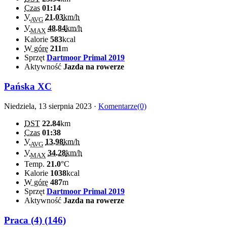
Czas
01:14
V
21.03
km/h
AVG
V
48.84
km/h
MAX
Kalorie
583
kcal
W górę
211
m
Sprzęt
Dartmoor Primal 2019
Aktywność
Jazda na rowerze
Pańska XC
Niedziela, 13 sierpnia 2023 ·
Komentarze(0)
DST
22.84
km
Czas
01:38
V
13.98
km/h
AVG
V
34.28
km/h
MAX
Temp.
21.0
°C
Kalorie
1038
kcal
W górę
487
m
Sprzęt
Dartmoor Primal 2019
Aktywność
Jazda na rowerze
Praca (4) (146)