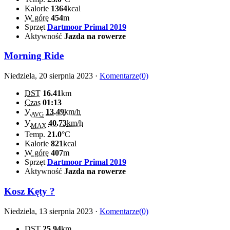
Kalorie
1364
kcal
W górę
454
m
Sprzęt
Dartmoor Primal 2019
Aktywność
Jazda na rowerze
Morning Ride
Niedziela, 20 sierpnia 2023 ·
Komentarze(0)
DST
16.41
km
Czas
01:13
V
13.49
km/h
AVG
V
40.73
km/h
MAX
Temp.
21.0
°C
Kalorie
821
kcal
W górę
407
m
Sprzęt
Dartmoor Primal 2019
Aktywność
Jazda na rowerze
Kosz Kęty ?
Niedziela, 13 sierpnia 2023 ·
Komentarze(0)
DST
25.94
km