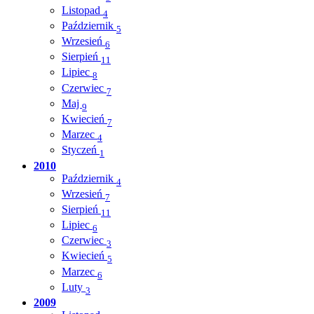
Listopad
4
Październik
5
Wrzesień
6
Sierpień
11
Lipiec
8
Czerwiec
7
Maj
9
Kwiecień
7
Marzec
4
Styczeń
1
2010
Październik
4
Wrzesień
7
Sierpień
11
Lipiec
6
Czerwiec
3
Kwiecień
5
Marzec
6
Luty
3
2009