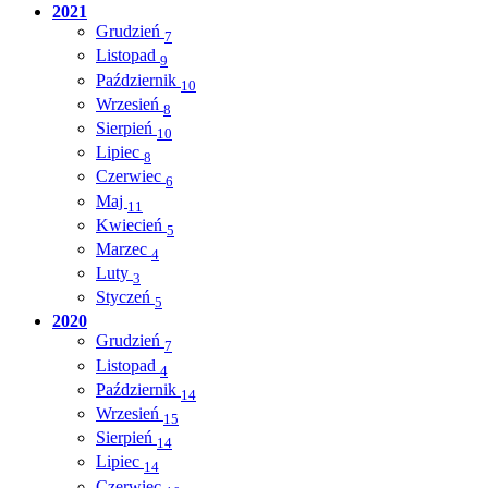
2021
Grudzień
7
Listopad
9
Październik
10
Wrzesień
8
Sierpień
10
Lipiec
8
Czerwiec
6
Maj
11
Kwiecień
5
Marzec
4
Luty
3
Styczeń
5
2020
Grudzień
7
Listopad
4
Październik
14
Wrzesień
15
Sierpień
14
Lipiec
14
Czerwiec