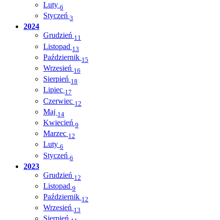
Luty
6
Styczeń
3
2024
Grudzień
11
Listopad
13
Październik
15
Wrzesień
16
Sierpień
18
Lipiec
17
Czerwiec
12
Maj
14
Kwiecień
9
Marzec
12
Luty
6
Styczeń
6
2023
Grudzień
12
Listopad
9
Październik
12
Wrzesień
13
Sierpień