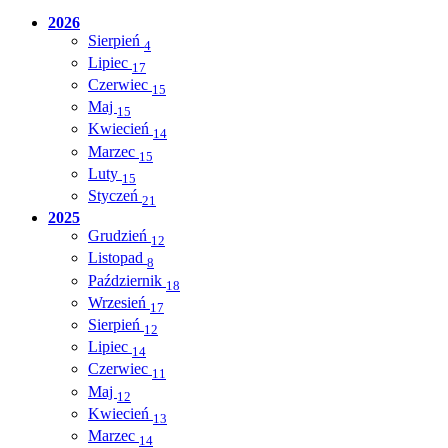
2026
Sierpień
4
Lipiec
17
Czerwiec
15
Maj
15
Kwiecień
14
Marzec
15
Luty
15
Styczeń
21
2025
Grudzień
12
Listopad
8
Październik
18
Wrzesień
17
Sierpień
12
Lipiec
14
Czerwiec
11
Maj
12
Kwiecień
13
Marzec
14