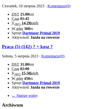
Czwartek, 10 sierpnia 2023 ·
Komentarze(0)
DST
25.00
km
Czas
01:45
V
14.29
km/h
AVG
W górę
360
m
Sprzęt
Dartmoor Primal 2019
Aktywność
Jazda na rowerze
Praca (5) (142) ? + kosz ?
Sobota, 5 sierpnia 2023 ·
Komentarze(0)
DST
31.00
km
Czas
02:00
V
15.50
km/h
AVG
W górę
450
m
Sprzęt
Dartmoor Primal 2019
Aktywność
Jazda na rowerze
← Starsze wpisy
Archiwum