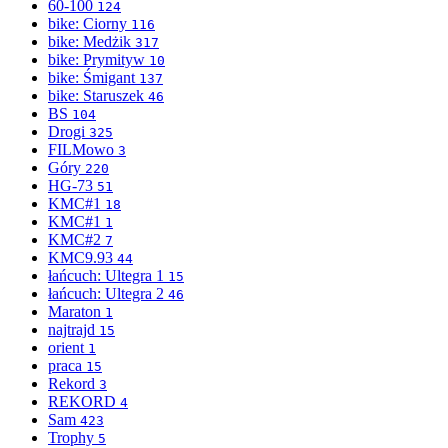
60-100
124
bike: Ciorny
116
bike: Medżik
317
bike: Prymityw
10
bike: Śmigant
137
bike: Staruszek
46
BS
104
Drogi
325
FILMowo
3
Góry
220
HG-73
51
KMC#1
18
KMC#1
1
KMC#2
7
KMC9.93
44
łańcuch: Ultegra 1
15
łańcuch: Ultegra 2
46
Maraton
1
najtrajd
15
orient
1
praca
15
Rekord
3
REKORD
4
Sam
423
Trophy
5