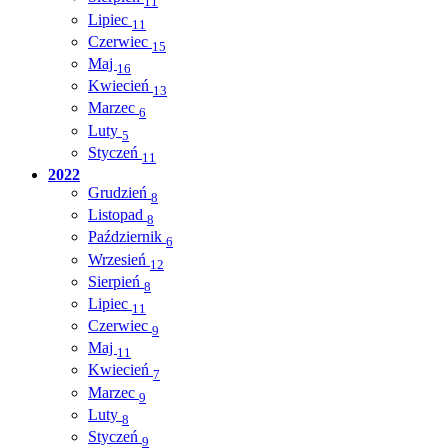
11
Lipiec
11
Czerwiec
15
Maj
16
Kwiecień
13
Marzec
6
Luty
5
Styczeń
11
2022
Grudzień
8
Listopad
8
Październik
6
Wrzesień
12
Sierpień
8
Lipiec
11
Czerwiec
9
Maj
11
Kwiecień
7
Marzec
9
Luty
8
Styczeń
9