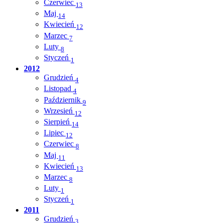
Czerwiec
13
Maj
14
Kwiecień
12
Marzec
7
Luty
8
Styczeń
1
2012
Grudzień
4
Listopad
4
Październik
9
Wrzesień
12
Sierpień
14
Lipiec
12
Czerwiec
8
Maj
11
Kwiecień
13
Marzec
8
Luty
1
Styczeń
1
2011
Grudzień
3