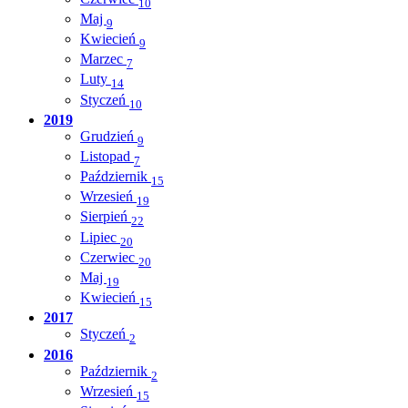
10
Maj
9
Kwiecień
9
Marzec
7
Luty
14
Styczeń
10
2019
Grudzień
9
Listopad
7
Październik
15
Wrzesień
19
Sierpień
22
Lipiec
20
Czerwiec
20
Maj
19
Kwiecień
15
2017
Styczeń
2
2016
Październik
2
Wrzesień
15