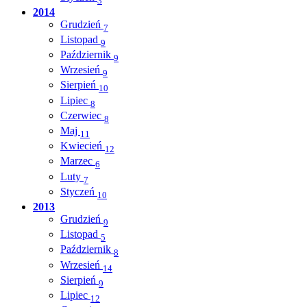
3
2014
Grudzień
7
Listopad
9
Październik
9
Wrzesień
9
Sierpień
10
Lipiec
8
Czerwiec
8
Maj
11
Kwiecień
12
Marzec
6
Luty
7
Styczeń
10
2013
Grudzień
9
Listopad
5
Październik
8
Wrzesień
14
Sierpień
9
Lipiec
12