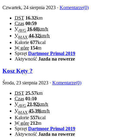
Czwartek, 24 sierpnia 2023 ·
Komentarze(0)
DST
16.32
km
Czas
00:59
V
16.60
km/h
AVG
V
44.32
km/h
MAX
Kalorie
677
kcal
W górę
154
m
Sprzęt
Dartmoor Primal 2019
Aktywność
Jazda na rowerze
Kosz Kęty ?
Środa, 23 sierpnia 2023 ·
Komentarze(0)
DST
25.57
km
Czas
01:10
V
21.92
km/h
AVG
V
45.39
km/h
MAX
Kalorie
557
kcal
W górę
212
m
Sprzęt
Dartmoor Primal 2019
Aktywność
Jazda na rowerze