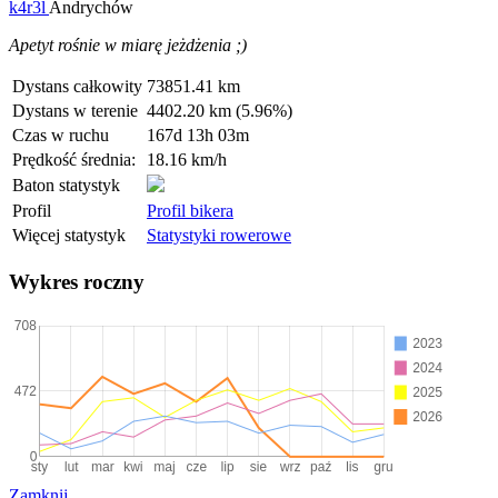
k4r3l
Andrychów
Apetyt rośnie w miarę jeżdżenia ;)
Dystans całkowity
73851.41 km
Dystans w terenie
4402.20 km (5.96%)
Czas w ruchu
167d 13h 03m
Prędkość średnia:
18.16 km/h
Baton statystyk
Profil
Profil bikera
Więcej statystyk
Statystyki rowerowe
Wykres roczny
Zamknij