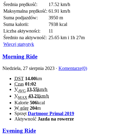
Średnia prędkość:
17.52 km/h
Maksymalna prędkość:
61.91 km/h
Suma podjazdów:
3950 m
Suma kalorii:
7938 kcal
Liczba aktywności:
11
Średnio na aktywność:
25.65 km i 1h 27m
Więcej statystyk
Morning Ride
Niedziela, 27 sierpnia 2023 ·
Komentarze(0)
DST
14.00
km
Czas
01:02
V
13.55
km/h
AVG
V
43.21
km/h
MAX
Kalorie
506
kcal
W górę
204
m
Sprzęt
Dartmoor Primal 2019
Aktywność
Jazda na rowerze
Evening Ride