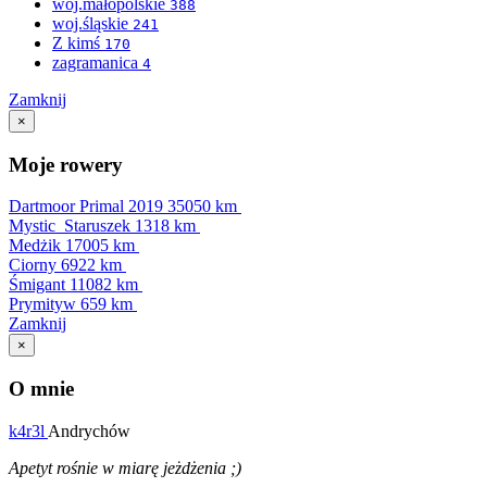
woj.małopolskie
388
woj.śląskie
241
Z kimś
170
zagramanica
4
Zamknij
×
Moje rowery
Dartmoor Primal 2019
35050 km
Mystic_Staruszek
1318 km
Medżik
17005 km
Ciorny
6922 km
Śmigant
11082 km
Prymityw
659 km
Zamknij
×
O mnie
k4r3l
Andrychów
Apetyt rośnie w miarę jeżdżenia ;)