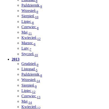
9
Październik
9
Wrzesień
9
Sierpień
10
Lipiec
8
Czerwiec
8
Maj
11
Kwiecień
12
Marzec
6
Luty
7
Styczeń
10
2013
Grudzień
9
Listopad
5
Październik
8
Wrzesień
14
Sierpień
9
Lipiec
12
Czerwiec
13
Maj
14
Kwiecień
12