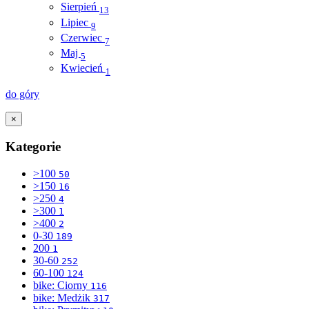
Sierpień
13
Lipiec
9
Czerwiec
7
Maj
5
Kwiecień
1
do góry
×
Kategorie
>100
50
>150
16
>250
4
>300
1
>400
2
0-30
189
200
1
30-60
252
60-100
124
bike: Ciorny
116
bike: Medżik
317