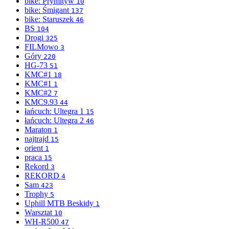
bike: Prymityw
10
bike: Śmigant
137
bike: Staruszek
46
BS
104
Drogi
325
FILMowo
3
Góry
220
HG-73
51
KMC#1
18
KMC#1
1
KMC#2
7
KMC9.93
44
łańcuch: Ultegra 1
15
łańcuch: Ultegra 2
46
Maraton
1
najtrajd
15
orient
1
praca
15
Rekord
3
REKORD
4
Sam
423
Trophy
5
Uphill MTB Beskidy
1
Warsztat
10
WH-R500
47