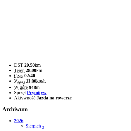
DST
29.50
km
Teren
28.00
km
Czas
02:40
V
11.06
km/h
AVG
W górę
948
m
Sprzęt
Prymityw
Aktywność
Jazda na rowerze
Archiwum
2026
Sierpień
3