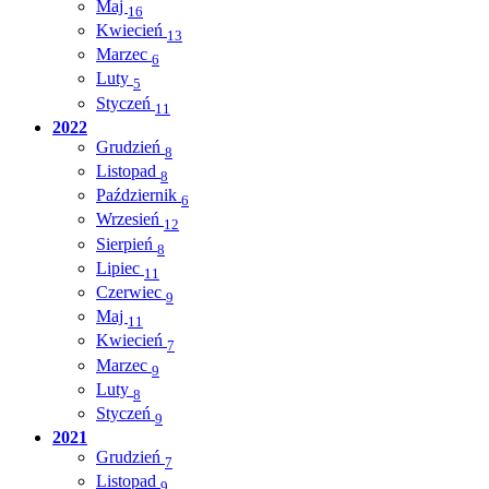
Maj
16
Kwiecień
13
Marzec
6
Luty
5
Styczeń
11
2022
Grudzień
8
Listopad
8
Październik
6
Wrzesień
12
Sierpień
8
Lipiec
11
Czerwiec
9
Maj
11
Kwiecień
7
Marzec
9
Luty
8
Styczeń
9
2021
Grudzień
7
Listopad
9