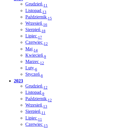
Grudzień
11
Listopad
13
Październik
15
Wrzesień
16
Sierpień
18
Lipiec
17
Czerwiec
12
Maj
14
Kwiecień
9
Marzec
12
Luty
6
Styczeń
6
2023
Grudzień
12
Listopad
9
Październik
12
Wrzesień
13
Sierpień
11
Lipiec
11
Czerwiec
15