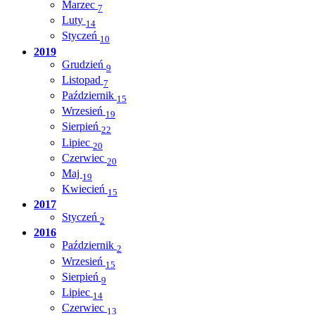
Marzec
7
Luty
14
Styczeń
10
2019
Grudzień
9
Listopad
7
Październik
15
Wrzesień
19
Sierpień
22
Lipiec
20
Czerwiec
20
Maj
19
Kwiecień
15
2017
Styczeń
2
2016
Październik
2
Wrzesień
15
Sierpień
9
Lipiec
14
Czerwiec
13