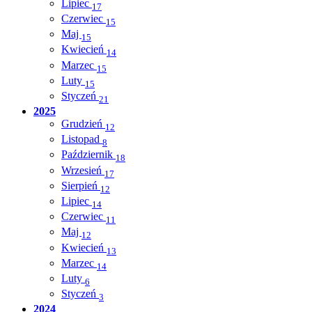
Lipiec
17
Czerwiec
15
Maj
15
Kwiecień
14
Marzec
15
Luty
15
Styczeń
21
2025
Grudzień
12
Listopad
8
Październik
18
Wrzesień
17
Sierpień
12
Lipiec
14
Czerwiec
11
Maj
12
Kwiecień
13
Marzec
14
Luty
6
Styczeń
3
2024