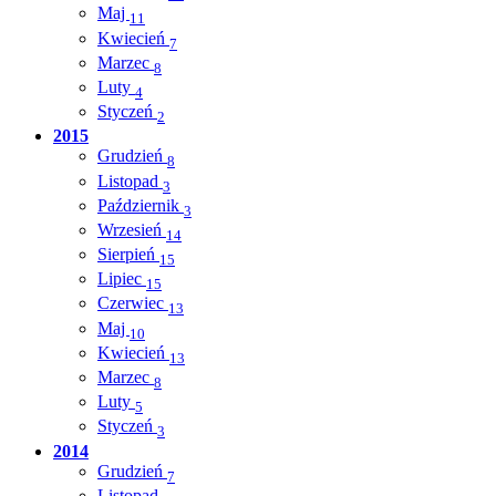
Maj
11
Kwiecień
7
Marzec
8
Luty
4
Styczeń
2
2015
Grudzień
8
Listopad
3
Październik
3
Wrzesień
14
Sierpień
15
Lipiec
15
Czerwiec
13
Maj
10
Kwiecień
13
Marzec
8
Luty
5
Styczeń
3
2014
Grudzień
7
Listopad