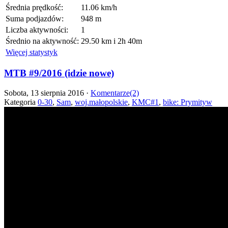
Średnia prędkość:
11.06 km/h
Suma podjazdów:
948 m
Liczba aktywności:
1
Średnio na aktywność:
29.50 km i 2h 40m
Więcej statystyk
MTB #9/2016 (idzie nowe)
Sobota, 13 sierpnia 2016 ·
Komentarze(2)
Kategoria
0-30
,
Sam
,
woj.małopolskie
,
KMC#1
,
bike: Prymityw