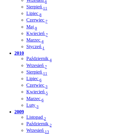
Wrzesień
6
Sierpień
11
Lipiec
8
Czerwiec
7
Maj
9
Kwiecień
7
Marzec
4
Styczeń
1
2010
Październik
4
Wrzesień
7
Sierpień
11
Lipiec
6
Czerwiec
3
Kwiecień
5
Marzec
6
Luty
3
2009
Listopad
2
Październik
2
Wrzesień
13