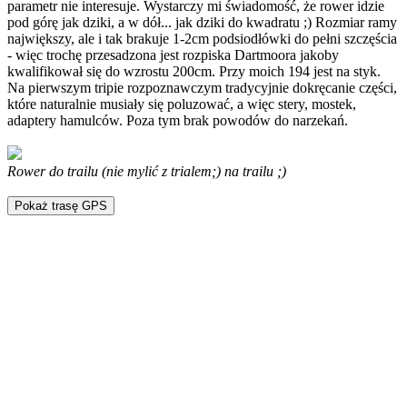
parametr nie interesuje. Wystarczy mi świadomość, że rower idzie
pod górę jak dziki, a w dół... jak dziki do kwadratu ;) Rozmiar ramy
największy, ale i tak brakuje 1-2cm podsiodłówki do pełni szczęścia
- więc trochę przesadzona jest rozpiska Dartmoora jakoby
kwalifikował się do wzrostu 200cm. Przy moich 194 jest na styk.
Na pierwszym tripie rozpoznawczym tradycyjnie dokręcanie części,
które naturalnie musiały się poluzować, a więc stery, mostek,
adaptery hamulców. Poza tym brak powodów do narzekań.
Rower do trailu (nie mylić z trialem;) na trailu ;)
Pokaż trasę GPS