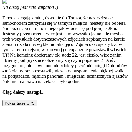
Na obcej planecie Valparoli :)
Emocje sięgają zenitu, dzwonie do Tomka, żeby zjeżdzając
samochodem zatrzymał się w tamtym miejscu, niestety nie odbiera.
Nie pozostało nam nic innego jak wrócić się pod górę te 2km.
Jestesmy przemoczeni, więc jest nam wszystko jedno, ale myśl o
tych wszystkich dotychczasowych zdjęciach zapisanych na karcie
aparatu działa niezwykle mobilizująco. Zguba okazuje się być w
tym samym miejscu, w którym ją nieopatrznie pozostawił właściciel.
Uf! Na kemping docieramy ok. godz 22, jest ciepło, więc zanim
idziemy pod prysznice obżeramy się czym popadnie ;) Dziś z
przygodami, ale nawet one nie zdołały przyćmić potęgi Dolomitów
- te kolejny raz pozostawiły niezatarte wspomnienia pięknej walki
na podjazdach, rajskich panoram i miejscami technicznych zjazdów.
Nikt nie ma prawa narzekać - było godnie.
Ciąg dalszy nastąpi...
Pokaż trasę GPS