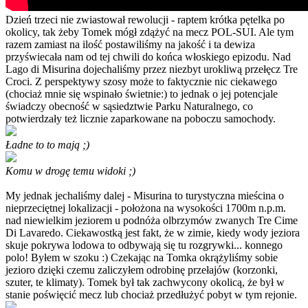
Dzień trzeci nie zwiastował rewolucji - raptem krótka pętelka po
okolicy, tak żeby Tomek mógł zdążyć na mecz POL-SUI. Ale tym
razem zamiast na ilość postawiliśmy na jakość i ta dewiza
przyświecała nam od tej chwili do końca włoskiego epizodu. Nad
Lago di Misurina dojechaliśmy przez niezbyt urokliwą przełęcz Tre
Croci. Z perspektywy szosy może to faktycznie nic ciekawego
(chociaż mnie się wspinało świetnie:) to jednak o jej potencjale
świadczy obecność w sąsiedztwie Parku Naturalnego, co
potwierdzały też licznie zaparkowane na poboczu samochody.
Ładne to to mają ;)
Komu w drogę temu widoki ;)
My jednak jechaliśmy dalej - Misurina to turystyczna mieścina o
nieprzeciętnej lokalizacji - położona na wysokości 1700m n.p.m.
nad niewielkim jeziorem u podnóża olbrzymów zwanych Tre Cime
Di Lavaredo. Ciekawostką jest fakt, że w zimie, kiedy wody jeziora
skuje pokrywa lodowa to odbywają się tu rozgrywki... konnego
polo! Byłem w szoku :) Czekając na Tomka okrążyliśmy sobie
jezioro dzięki czemu zaliczyłem odrobinę przełajów (korzonki,
szuter, te klimaty). Tomek był tak zachwycony okolicą, że był w
stanie poświęcić mecz lub chociaż przedłużyć pobyt w tym rejonie.