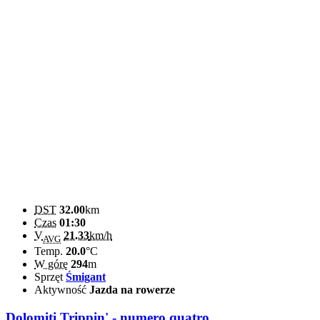
DST
32.00
km
Czas
01:30
V
21.33
km/h
AVG
Temp.
20.0
°C
W górę
294
m
Sprzęt
Śmigant
Aktywność
Jazda na rowerze
Dolomiti Trippin' - numero quatro