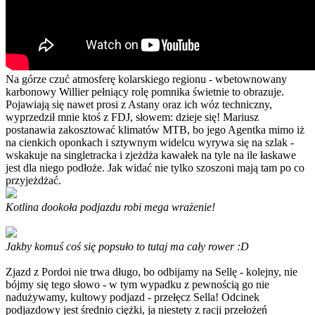
Na górze czuć atmosferę kolarskiego regionu - wbetownowany
karbonowy Willier pełniący rolę pomnika świetnie to obrazuje.
Pojawiają się nawet prosi z Astany oraz ich wóz techniczny,
wyprzedził mnie ktoś z FDJ, słowem: dzieje się! Mariusz
postanawia zakosztować klimatów MTB, bo jego Agentka mimo iż
na cienkich oponkach i sztywnym widelcu wyrywa się na szlak -
wskakuje na singletracka i zjeżdża kawałek na tyle na ile łaskawe
jest dla niego podłoże. Jak widać nie tylko szoszoni mają tam po co
przyjeżdżać.
Kotlina dookoła podjazdu robi mega wrażenie!
Jakby komuś coś się popsuło to tutaj ma cały rower :D
Zjazd z Pordoi nie trwa długo, bo odbijamy na Sellę - kolejny, nie
bójmy się tego słowo - w tym wypadku z pewnością go nie
nadużywamy, kultowy podjazd - przełęcz Sella! Odcinek
podjazdowy jest średnio ciężki, ja niestety z racji przełożeń