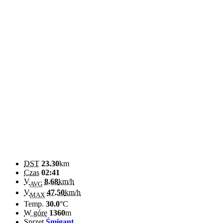
DST
23.30
km
Czas
02:41
V
8.68
km/h
AVG
V
47.50
km/h
MAX
Temp.
30.0
°C
W górę
1360
m
Sprzęt
Śmigant