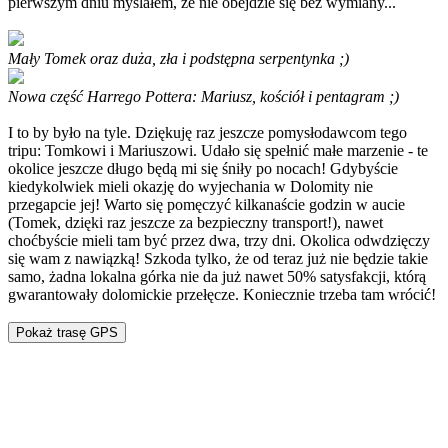
pierwszym dniu myślałem, że nie obejdzie się bez wymiany...
Mały Tomek oraz duża, zła i podstępna serpentynka ;)
Nowa część Harrego Pottera: Mariusz, kościół i pentagram ;)
I to by było na tyle. Dziękuję raz jeszcze pomysłodawcom tego
tripu: Tomkowi i Mariuszowi. Udało się spełnić małe marzenie - te
okolice jeszcze długo będą mi się śniły po nocach! Gdybyście
kiedykolwiek mieli okazję do wyjechania w Dolomity nie
przegapcie jej! Warto się pomęczyć kilkanaście godzin w aucie
(Tomek, dzięki raz jeszcze za bezpieczny transport!), nawet
choćbyście mieli tam być przez dwa, trzy dni. Okolica odwdzięczy
się wam z nawiązką! Szkoda tylko, że od teraz już nie będzie takie
samo, żadna lokalna górka nie da już nawet 50% satysfakcji, którą
gwarantowały dolomickie przełęcze. Koniecznie trzeba tam wrócić!
Pokaż trasę GPS