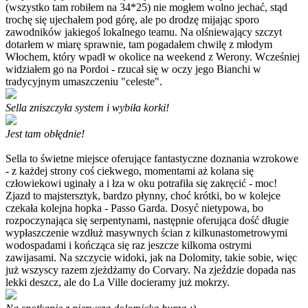
(wszystko tam robiłem na 34*25) nie mogłem wolno jechać, stąd
trochę się ujechałem pod górę, ale po drodzę mijając sporo
zawodników jakiegoś lokalnego teamu. Na olśniewający szczyt
dotarłem w miarę sprawnie, tam pogadałem chwilę z młodym
Włochem, który wpadł w okolice na weekend z Werony. Wcześniej
widziałem go na Pordoi - rzucał się w oczy jego Bianchi w
tradycyjnym umaszczeniu "celeste".
Sella zniszczyła system i wybiła korki!
Jest tam obłędnie!
Sella to świetne miejsce oferujące fantastyczne doznania wzrokowe
- z każdej strony coś ciekwego, momentami aż kolana się
człowiekowi uginały a i łza w oku potrafiła się zakręcić - moc!
Zjazd to majstersztyk, bardzo płynny, choć krótki, bo w kolejce
czekała kolejna hopka - Passo Garda. Dosyć nietypowa, bo
rozpoczynająca się serpentynami, następnie oferująca dość długie
wypłaszczenie wzdłuż masywnych ścian z kilkunastometrowymi
wodospadami i kończąca się raz jeszcze kilkoma ostrymi
zawijasami. Na szczycie widoki, jak na Dolomity, takie sobie, więc
już wszyscy razem zjeżdżamy do Corvary. Na zjeździe dopada nas
lekki deszcz, ale do La Ville docieramy już mokrzy.