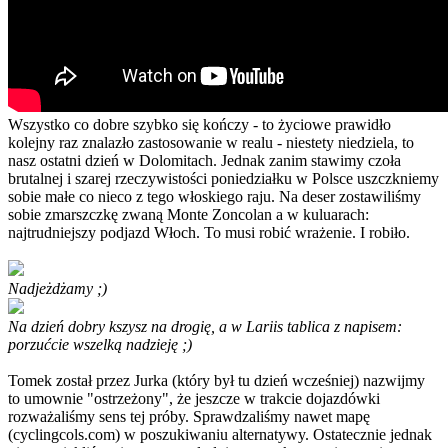
Wszystko co dobre szybko się kończy - to życiowe prawidło
kolejny raz znalazło zastosowanie w realu - niestety niedziela, to
nasz ostatni dzień w Dolomitach. Jednak zanim stawimy czoła
brutalnej i szarej rzeczywistości poniedziałku w Polsce uszczkniemy
sobie małe co nieco z tego włoskiego raju. Na deser zostawiliśmy
sobie zmarszczkę zwaną Monte Zoncolan a w kuluarach:
najtrudniejszy podjazd Włoch. To musi robić wrażenie. I robiło.
Nadjeżdżamy ;)
Na dzień dobry kszysz na drogię, a w Lariis tablica z napisem:
porzućcie wszelką nadzieję ;)
Tomek został przez Jurka (który był tu dzień wcześniej) nazwijmy
to umownie "ostrzeżony", że jeszcze w trakcie dojazdówki
rozważaliśmy sens tej próby. Sprawdzaliśmy nawet mapę
(cyclingcols.com) w poszukiwaniu alternatywy. Ostatecznie jednak