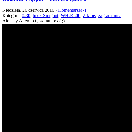
Niedziela, 26 czerwca 2016 ·
Komentarze(7)
Kategoria
0-30
,
bike: Śmigant
,
WH-R500
,
Z kimś
,
zagramanica
Ale Lily Allen to ty szanuj, ok? ;)