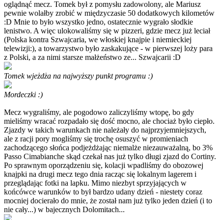
oglądnąć mecz. Tomek był z pomysłu zadowolony, ale Mariusz
pewnie wolałby zrobić w międzyczasie 50 dodatkowych kilometów
:D Mnie to było wszystko jedno, ostatecznie wygrało słodkie
lenistwo. A więc ulokowaliśmy się w pizzeri, gdzie mecz już leciał
(Polska kontra Szwajcaria, we włoskiej knajpie i niemieckiej
telewizji:), a towarzystwo było zaskakujące - w pierwszej loży para
z Polski, a za nimi starsze małżeństwo ze... Szwajcarii :D
Tomek wjeżdża na najwyższy punkt programu :)
Mordeczki :)
Mecz wygraliśmy, ale pogodowo zaliczyliśmy wtopę, bo gdy
mieliśmy wracać rozpadało się dość mocno, ale chociaż było ciepło.
Zjazdy w takich warunkach nie należały do najprzyjemniejszych,
ale z racji pory mogliśmy się trochę osuszyć w promieniach
zachodzącego słońca podjeżdżając niemalże niezauważalną, bo 3%
Passo Cimabianche skąd czekał nas już tylko długi zjazd do Cortiny.
Po sprawnym oporządzeniu się, kolacji wpadliśmy do obozowej
knajpki na drugi mecz tego dnia racząc się lokalnym lagerem i
przeglądając fotki na lapku. Mimo niezbyt sprzyjających w
końcówce warunków to był bardzo udany dzień - niestety coraz
mocniej docierało do mnie, że został nam już tylko jeden dzień (i to
nie cały...) w bajecznych Dolomitach...