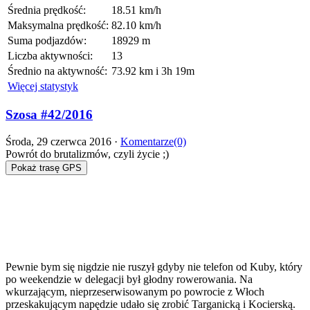
Średnia prędkość:
18.51 km/h
Maksymalna prędkość:
82.10 km/h
Suma podjazdów:
18929 m
Liczba aktywności:
13
Średnio na aktywność:
73.92 km i 3h 19m
Więcej statystyk
Szosa #42/2016
Środa, 29 czerwca 2016 ·
Komentarze(0)
Powrót do brutalizmów, czyli życie ;)
Pokaż trasę GPS
Pewnie bym się nigdzie nie ruszył gdyby nie telefon od Kuby, który
po weekendzie w delegacji był głodny rowerowania. Na
wkurzającym, nieprzeserwisowanym po powrocie z Włoch
przeskakującym napędzie udało się zrobić Targanicką i Kocierską.