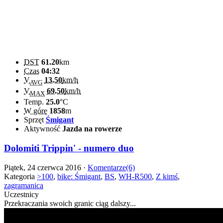
DST
61.20
km
Czas
04:32
V
13.50
km/h
AVG
V
69.50
km/h
MAX
Temp.
25.0
°C
W górę
1858
m
Sprzęt
Śmigant
Aktywność
Jazda na rowerze
Dolomiti Trippin' - numero duo
Piątek, 24 czerwca 2016 ·
Komentarze(6)
Kategoria
>100
,
bike: Śmigant
,
BS
,
WH-R500
,
Z kimś
,
zagramanica
Uczestnicy
Przekraczania swoich granic ciąg dalszy...