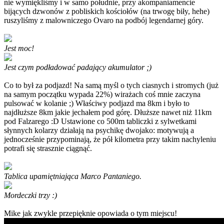
nie wymiękliśmy i w samo południe, przy akompaniamencie
bijących dzwonów z pobliskich kościołów (na trwogę biły, hehe)
ruszyliśmy z malowniczego Ovaro na podbój legendarnej góry.
Jest moc!
Jest czym podładować padający akumulator ;)
Co to był za podjazd! Na samą myśl o tych ciasnych i stromych (już
na samym początku wypada 22%) wirażach coś mnie zaczyna
pulsować w kolanie ;) Właściwy podjazd ma 8km i było to
najdłuższe 8km jakie jechałem pod górę. Dłuższe nawet niż 11km
pod Falzarego :D Ustawione co 500m tabliczki z sylwetkami
słynnych kolarzy działają na psychikę dwojako: motywują a
jednocześnie przypominają, że pół kilometra przy takim nachyleniu
potrafi się strasznie ciągnąć.
Tablica upamiętniająca Marco Pantaniego.
Mordeczki trzy :)
Mike jak zwykle przepięknie opowiada o tym miejscu!