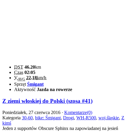
DST
46.20
km
Czas
02:05
V
22.18
km/h
AVG
Sprzęt
Śmigant
Aktywność
Jazda na rowerze
Z ziemi włoskiej do Polski (szosa #41)
Poniedziałek, 27 czerwca 2016 ·
Komentarze(0)
Kategoria
30-60
,
bike: Śmigant
,
Drogi
,
WH-R500
,
woj.śląskie
,
Z
kimś
Jeden z supportów Obscure Sphinx na zapowiadanej na jesień