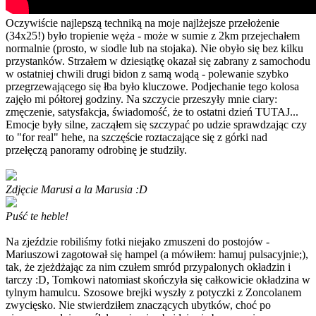
Oczywiście najlepszą techniką na moje najlżejsze przełożenie
(34x25!) było tropienie węża - może w sumie z 2km przejechałem
normalnie (prosto, w siodle lub na stojaka). Nie obyło się bez kilku
przystanków. Strzałem w dziesiątkę okazał się zabrany z samochodu
w ostatniej chwili drugi bidon z samą wodą - polewanie szybko
przegrzewającego się łba było kluczowe. Podjechanie tego kolosa
zajęło mi półtorej godziny. Na szczycie przeszyły mnie ciary:
zmęczenie, satysfakcja, świadomość, że to ostatni dzień TUTAJ...
Emocje były silne, zacząłem się szczypać po udzie sprawdzając czy
to "for real" hehe, na szczęście roztaczające się z górki nad
przełęczą panoramy odrobinę je studziły.
Zdjęcie Marusi a la Marusia :D
Puść te heble!
Na zjeździe robiliśmy fotki niejako zmuszeni do postojów -
Mariuszowi zagotował się hampel (a mówiłem: hamuj pulsacyjnie;),
tak, że zjeżdżając za nim czułem smród przypalonych okładzin i
tarczy :D, Tomkowi natomiast skończyła się całkowicie okładzina w
tylnym hamulcu. Szosowe brejki wyszły z potyczki z Zoncolanem
zwycięsko. Nie stwierdziłem znaczących ubytków, choć po