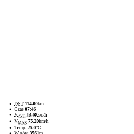
DST
114.00
km
Czas
07:46
V
14.68
km/h
AVG
V
75.20
km/h
MAX
Temp.
25.0
°C
W górę
3561
m