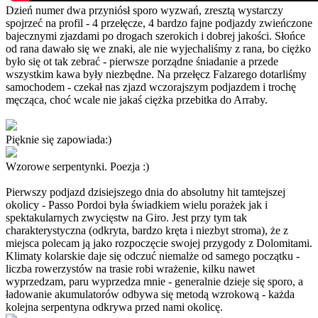
Dzień numer dwa przyniósł sporo wyzwań, zresztą wystarczy
spojrzeć na profil - 4 przełęcze, 4 bardzo fajne podjazdy zwieńczone
bajecznymi zjazdami po drogach szerokich i dobrej jakości. Słońce
od rana dawało się we znaki, ale nie wyjechaliśmy z rana, bo ciężko
było się ot tak zebrać - pierwsze porządne śniadanie a przede
wszystkim kawa były niezbędne. Na przełęcz Falzarego dotarliśmy
samochodem - czekał nas zjazd wczorajszym podjazdem i trochę
męcząca, choć wcale nie jakaś ciężka przebitka do Arraby.
Pięknie się zapowiada:)
Wzorowe serpentynki. Poezja :)
Pierwszy podjazd dzisiejszego dnia do absolutny hit tamtejszej
okolicy - Passo Pordoi była świadkiem wielu porażek jak i
spektakularnych zwycięstw na Giro. Jest przy tym tak
charakterystyczna (odkryta, bardzo kręta i niezbyt stroma), że z
miejsca polecam ją jako rozpoczęcie swojej przygody z Dolomitami.
Klimaty kolarskie daje się odczuć niemalże od samego początku -
liczba rowerzystów na trasie robi wrażenie, kilku nawet
wyprzedzam, paru wyprzedza mnie - generalnie dzieje się sporo, a
ładowanie akumulatorów odbywa się metodą wzrokową - każda
kolejna serpentyna odkrywa przed nami okolicę.