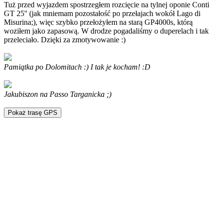
Tuż przed wyjazdem spostrzegłem rozcięcie na tylnej oponie Conti
GT 25'' (jak mniemam pozostałość po przełajach wokół Lago di
Misurina;), więc szybko przełożyłem na starą GP4000s, którą
woziłem jako zapasową. W drodze pogadaliśmy o duperelach i tak
przeleciało. Dzięki za zmotywowanie :)
Pamiątka po Dolomitach :) I tak je kocham! :D
Jakubiszon na Passo Targanicka ;)
Pokaż trasę GPS