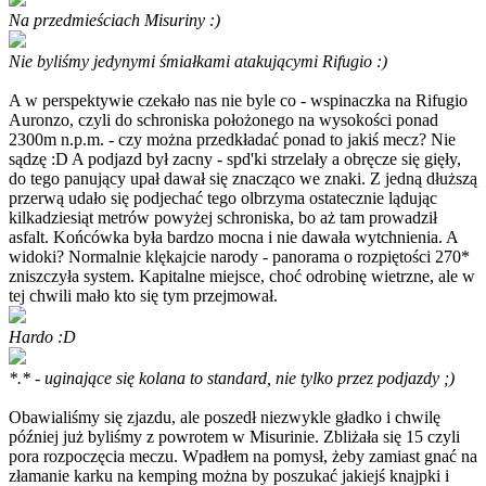
Na przedmieściach Misuriny :)
Nie byliśmy jedynymi śmiałkami atakującymi Rifugio :)
A w perspektywie czekało nas nie byle co - wspinaczka na Rifugio
Auronzo, czyli do schroniska położonego na wysokości ponad
2300m n.p.m. - czy można przedkładać ponad to jakiś mecz? Nie
sądzę :D A podjazd był zacny - spd'ki strzelały a obręcze się gięły,
do tego panujący upał dawał się znacząco we znaki. Z jedną dłuższą
przerwą udało się podjechać tego olbrzyma ostatecznie lądując
kilkadziesiąt metrów powyżej schroniska, bo aż tam prowadził
asfalt. Końcówka była bardzo mocna i nie dawała wytchnienia. A
widoki? Normalnie klękajcie narody - panorama o rozpiętości 270*
zniszczyła system. Kapitalne miejsce, choć odrobinę wietrzne, ale w
tej chwili mało kto się tym przejmował.
Hardo :D
*.* - uginające się kolana to standard, nie tylko przez podjazdy ;)
Obawialiśmy się zjazdu, ale poszedł niezwykle gładko i chwilę
później już byliśmy z powrotem w Misurinie. Zbliżała się 15 czyli
pora rozpoczęcia meczu. Wpadłem na pomysł, żeby zamiast gnać na
złamanie karku na kemping można by poszukać jakiejś knajpki i