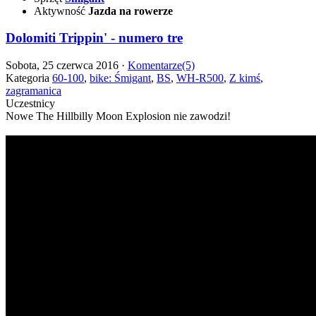
Aktywność
Jazda na rowerze
Dolomiti Trippin' - numero tre
Sobota, 25 czerwca 2016 ·
Komentarze(5)
Kategoria
60-100
,
bike: Śmigant
,
BS
,
WH-R500
,
Z kimś
,
zagramanica
Uczestnicy
Nowe The Hillbilly Moon Explosion nie zawodzi!