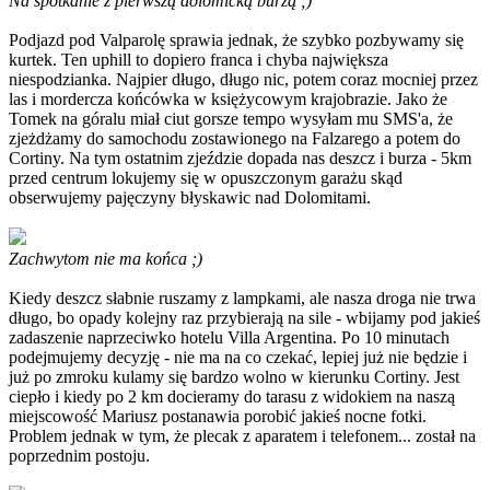
Na spotkanie z pierwszą dolomicką burzą ;)
Podjazd pod Valparolę sprawia jednak, że szybko pozbywamy się
kurtek. Ten uphill to dopiero franca i chyba największa
niespodzianka. Najpier długo, długo nic, potem coraz mocniej przez
las i mordercza końcówka w księżycowym krajobrazie. Jako że
Tomek na góralu miał ciut gorsze tempo wysyłam mu SMS'a, że
zjeżdżamy do samochodu zostawionego na Falzarego a potem do
Cortiny. Na tym ostatnim zjeździe dopada nas deszcz i burza - 5km
przed centrum lokujemy się w opuszczonym garażu skąd
obserwujemy pajęczyny błyskawic nad Dolomitami.
Zachwytom nie ma końca ;)
Kiedy deszcz słabnie ruszamy z lampkami, ale nasza droga nie trwa
długo, bo opady kolejny raz przybierają na sile - wbijamy pod jakieś
zadaszenie naprzeciwko hotelu Villa Argentina. Po 10 minutach
podejmujemy decyzję - nie ma na co czekać, lepiej już nie będzie i
już po zmroku kulamy się bardzo wolno w kierunku Cortiny. Jest
ciepło i kiedy po 2 km docieramy do tarasu z widokiem na naszą
miejscowość Mariusz postanawia porobić jakieś nocne fotki.
Problem jednak w tym, że plecak z aparatem i telefonem... został na
poprzednim postoju.