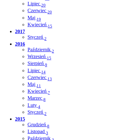
Lipiec
20
Czerwiec
20
Maj
19
Kwiecień
15
2017
Styczeń
2
2016
Październik
2
Wrzesień
15
Sierpień
9
Lipiec
14
Czerwiec
13
Maj
11
Kwiecień
7
Marzec
8
Luty
4
Styczeń
2
2015
Grudzień
8
Listopad
3
Październik