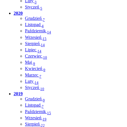
Luty
3
Styczeń
5
2020
Grudzień
7
Listopad
4
Październik
14
Wrzesień
15
Sierpień
14
Lipiec
14
Czerwiec
10
Maj
9
Kwiecień
9
Marzec
7
Luty
14
Styczeń
10
2019
Grudzień
9
Listopad
7
Październik
15
Wrzesień
19
Sierpień
22