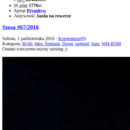
AVG
W górę
1776
m
Sprzęt
Prymityw
Aktywność
Jazda na rowerze
Szosa #67/2016
Sobota, 1 października 2016 ·
Komentarze(0)
Kategoria
30-60
,
bike: Śmigant
,
Drogi
,
najtrajd
,
Sam
,
WH-R500
Ostatni wieczorno-nocny szosing ;)