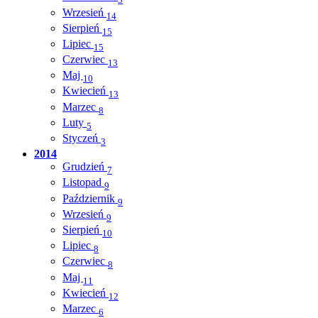
3
Wrzesień
14
Sierpień
15
Lipiec
15
Czerwiec
13
Maj
10
Kwiecień
13
Marzec
8
Luty
5
Styczeń
3
2014
Grudzień
7
Listopad
9
Październik
9
Wrzesień
9
Sierpień
10
Lipiec
8
Czerwiec
8
Maj
11
Kwiecień
12
Marzec
6