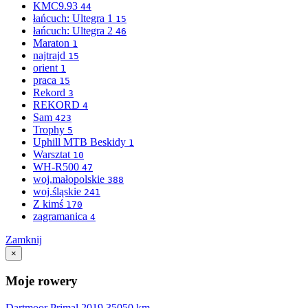
KMC9.93
44
łańcuch: Ultegra 1
15
łańcuch: Ultegra 2
46
Maraton
1
najtrajd
15
orient
1
praca
15
Rekord
3
REKORD
4
Sam
423
Trophy
5
Uphill MTB Beskidy
1
Warsztat
10
WH-R500
47
woj.małopolskie
388
woj.śląskie
241
Z kimś
170
zagramanica
4
Zamknij
×
Moje rowery
Dartmoor Primal 2019
35050 km