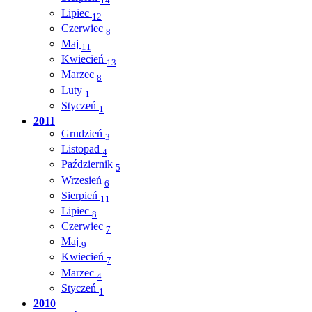
14
Lipiec
12
Czerwiec
8
Maj
11
Kwiecień
13
Marzec
8
Luty
1
Styczeń
1
2011
Grudzień
3
Listopad
4
Październik
5
Wrzesień
6
Sierpień
11
Lipiec
8
Czerwiec
7
Maj
9
Kwiecień
7
Marzec
4
Styczeń
1
2010