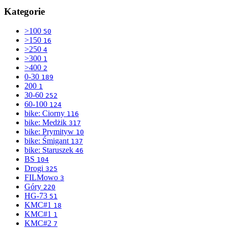
Kategorie
>100
50
>150
16
>250
4
>300
1
>400
2
0-30
189
200
1
30-60
252
60-100
124
bike: Ciorny
116
bike: Medżik
317
bike: Prymityw
10
bike: Śmigant
137
bike: Staruszek
46
BS
104
Drogi
325
FILMowo
3
Góry
220
HG-73
51
KMC#1
18
KMC#1
1
KMC#2
7