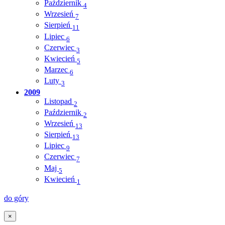
Październik
4
Wrzesień
7
Sierpień
11
Lipiec
6
Czerwiec
3
Kwiecień
5
Marzec
6
Luty
3
2009
Listopad
2
Październik
2
Wrzesień
13
Sierpień
13
Lipiec
9
Czerwiec
7
Maj
5
Kwiecień
1
do góry
×