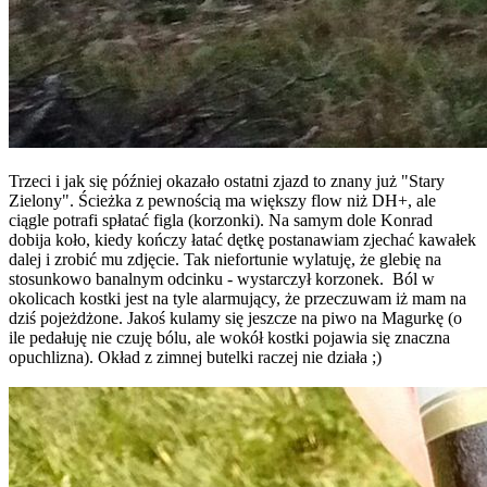
Trzeci i jak się później okazało ostatni zjazd to znany już "Stary
Zielony". Ścieżka z pewnością ma większy flow niż DH+, ale
ciągle potrafi spłatać figla (korzonki). Na samym dole Konrad
dobija koło, kiedy kończy łatać dętkę postanawiam zjechać kawałek
dalej i zrobić mu zdjęcie. Tak niefortunie wylatuję, że glebię na
stosunkowo banalnym odcinku - wystarczył korzonek. Ból w
okolicach kostki jest na tyle alarmujący, że przeczuwam iż mam na
dziś pojeżdżone. Jakoś kulamy się jeszcze na piwo na Magurkę (o
ile pedałuję nie czuję bólu, ale wokół kostki pojawia się znaczna
opuchlizna). Okład z zimnej butelki raczej nie działa ;)