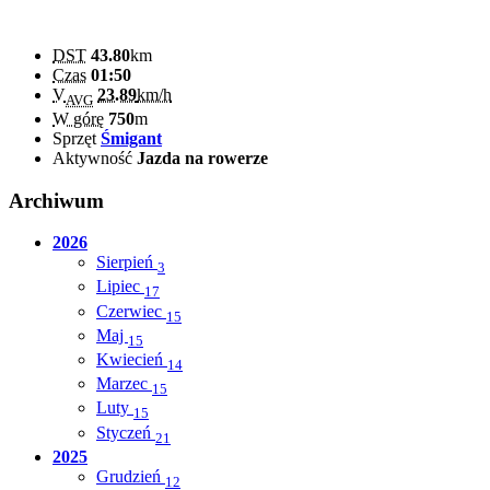
DST
43.80
km
Czas
01:50
V
23.89
km/h
AVG
W górę
750
m
Sprzęt
Śmigant
Aktywność
Jazda na rowerze
Archiwum
2026
Sierpień
3
Lipiec
17
Czerwiec
15
Maj
15
Kwiecień
14
Marzec
15
Luty
15
Styczeń
21
2025
Grudzień
12