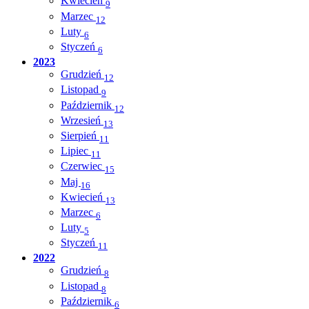
Kwiecień
9
Marzec
12
Luty
6
Styczeń
6
2023
Grudzień
12
Listopad
9
Październik
12
Wrzesień
13
Sierpień
11
Lipiec
11
Czerwiec
15
Maj
16
Kwiecień
13
Marzec
6
Luty
5
Styczeń
11
2022
Grudzień
8
Listopad
8
Październik
6