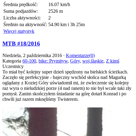
Średnia prędkość:
16.07 km/h
Suma podjazdów:
2526 m
Liczba aktywności:
2
Średnio na aktywność:
54.90 km i 3h 25m
Więcej statystyk
MTB #18/2016
Niedziela, 2 października 2016 ·
Komentarze(0)
Kategoria
60-100
,
bike: Prymityw
,
Góry
,
woj.śląskie
,
Z kimś
Uczestnicy
To miał być kolejny super dzień spędzony na bielskich ścieżkach.
Zaczęło się perfekcyjnie - bajeczny wschód słońca nad Magurką
oglądany z Koziej Góry uświadomił mi, że zwleczenie się kolejny
raz wyra o nieludzkiej porze (4 nad ranem) to nie był wcale taki zły
pomysł. Zanim skończyłem śniadanie na górę dotarł Konrad i po
chwili już razem mknęliśmy Twisterem.