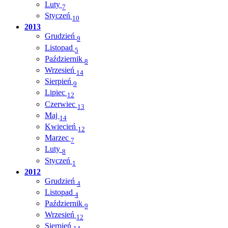
Luty
7
Styczeń
10
2013
Grudzień
9
Listopad
5
Październik
8
Wrzesień
14
Sierpień
9
Lipiec
12
Czerwiec
13
Maj
14
Kwiecień
12
Marzec
7
Luty
8
Styczeń
1
2012
Grudzień
4
Listopad
4
Październik
9
Wrzesień
12
Sierpień