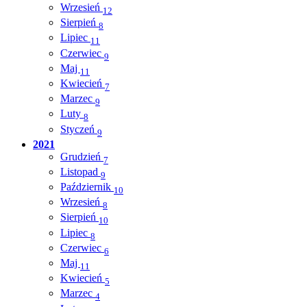
Wrzesień
12
Sierpień
8
Lipiec
11
Czerwiec
9
Maj
11
Kwiecień
7
Marzec
9
Luty
8
Styczeń
9
2021
Grudzień
7
Listopad
9
Październik
10
Wrzesień
8
Sierpień
10
Lipiec
8
Czerwiec
6
Maj
11
Kwiecień
5
Marzec
4