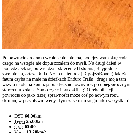
Po powrocie do domu wcale lepiej nie ma, podejrzewam skręcenie,
czego na wstępie nie dopuszczałem do myśli. Na drugi dzień w
poniedziałek się potwierdza - skręcenie II stopnia, 3 tygodnie
zwolnienia, orteza, kula. No to na ten rok już pojeżdżone ;) Jakieś
fatum czyha na mnie na ścieżkach Enduro Trails - druga moja tam
wizyta i kolejna kontuzja praktycznie równy rok po ubiegłorocznym
stłuczeniu kolana. Samo życie i brak skilla ;) O rehabilitacji i
powrocie do jako-takiej sprawności może coś po nowym roku
skrobnę w przypływie weny. Tymczasem do siego roku wszystkim!
DST
66.00
km
Teren
25.00
km
Czas
05:00
V
13.20
km/h