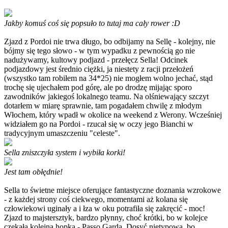
Jakby komuś coś się popsuło to tutaj ma cały rower :D
Zjazd z Pordoi nie trwa długo, bo odbijamy na Sellę - kolejny, nie
bójmy się tego słowo - w tym wypadku z pewnością go nie
nadużywamy, kultowy podjazd - przełęcz Sella! Odcinek
podjazdowy jest średnio ciężki, ja niestety z racji przełożeń
(wszystko tam robiłem na 34*25) nie mogłem wolno jechać, stąd
trochę się ujechałem pod górę, ale po drodzę mijając sporo
zawodników jakiegoś lokalnego teamu. Na olśniewający szczyt
dotarłem w miarę sprawnie, tam pogadałem chwilę z młodym
Włochem, który wpadł w okolice na weekend z Werony. Wcześniej
widziałem go na Pordoi - rzucał się w oczy jego Bianchi w
tradycyjnym umaszczeniu "celeste".
Sella zniszczyła system i wybiła korki!
Jest tam obłędnie!
Sella to świetne miejsce oferujące fantastyczne doznania wzrokowe
- z każdej strony coś ciekwego, momentami aż kolana się
człowiekowi uginały a i łza w oku potrafiła się zakręcić - moc!
Zjazd to majstersztyk, bardzo płynny, choć krótki, bo w kolejce
czekała kolejna hopka - Passo Garda. Dosyć nietypowa, bo