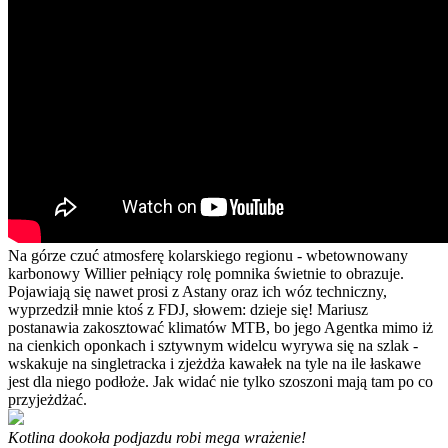
Na górze czuć atmosferę kolarskiego regionu - wbetownowany
karbonowy Willier pełniący rolę pomnika świetnie to obrazuje.
Pojawiają się nawet prosi z Astany oraz ich wóz techniczny,
wyprzedził mnie ktoś z FDJ, słowem: dzieje się! Mariusz
postanawia zakosztować klimatów MTB, bo jego Agentka mimo iż
na cienkich oponkach i sztywnym widelcu wyrywa się na szlak -
wskakuje na singletracka i zjeżdża kawałek na tyle na ile łaskawe
jest dla niego podłoże. Jak widać nie tylko szoszoni mają tam po co
przyjeżdżać.
Kotlina dookoła podjazdu robi mega wrażenie!