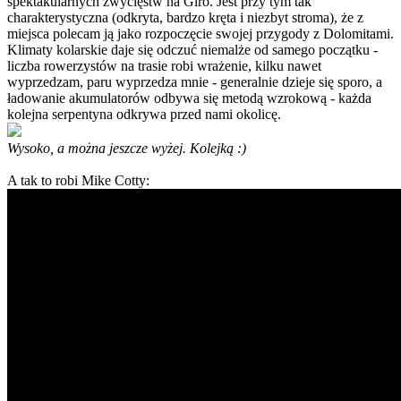
spektakularnych zwycięstw na Giro. Jest przy tym tak
charakterystyczna (odkryta, bardzo kręta i niezbyt stroma), że z
miejsca polecam ją jako rozpoczęcie swojej przygody z Dolomitami.
Klimaty kolarskie daje się odczuć niemalże od samego początku -
liczba rowerzystów na trasie robi wrażenie, kilku nawet
wyprzedzam, paru wyprzedza mnie - generalnie dzieje się sporo, a
ładowanie akumulatorów odbywa się metodą wzrokową - każda
kolejna serpentyna odkrywa przed nami okolicę.
Wysoko, a można jeszcze wyżej. Kolejką :)
A tak to robi Mike Cotty: