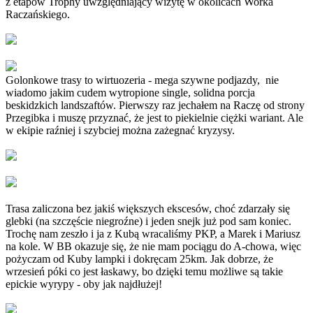
z etapów Trophy uwzględniający wizytę w okolicach Worka
Raczańskiego.
Golonkowe trasy to wirtuozeria - mega szywne podjazdy, nie
wiadomo jakim cudem wytropione single, solidna porcja
beskidzkich landszaftów. Pierwszy raz jechałem na Raczę od strony
Przegibka i muszę przyznać, że jest to piekielnie ciężki wariant. Ale
w ekipie raźniej i szybciej można zażegnać kryzysy.
Trasa zaliczona bez jakiś większych ekscesów, choć zdarzały się
glebki (na szczęście niegroźne) i jeden snejk już pod sam koniec.
Trochę nam zeszło i ja z Kubą wracaliśmy PKP, a Marek i Mariusz
na kole. W BB okazuje się, że nie mam pociągu do A-chowa, więc
pożyczam od Kuby lampki i dokręcam 25km. Jak dobrze, że
wrzesień póki co jest łaskawy, bo dzięki temu możliwe są takie
epickie wyrypy - oby jak najdłużej!