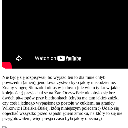
Nie będę się rozpisywał, bo wyjazd ten to dla mnie chlyb
powszedni (amen), jeno towarzystwo było jakby niecodzienne.
Znany vloger, Ślunzok i ultras w jednym (nie wiem tylko w jakiej
kolejności;) przyjechał se na Żar. Oczywiście nie obyło się bez
dwóch pit-stopów przy biedronkach (chyba ma tam jakieś zniżki
czy coś) i jednego wypasionego postoju w cukierni na granicy
Wilkowic i Bielska-Białej, którą niniejszym polecam ;) Udało się
objechać wszystko przed zapadnięciem zmroku, na który to się nie
przygotowałem, więc presja czasu była jakby obecna ;)