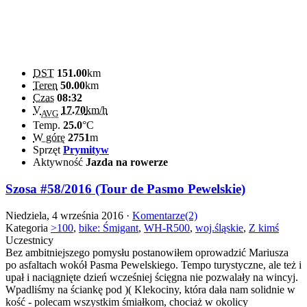
DST
151.00
km
Teren
50.00
km
Czas
08:32
V
17.70
km/h
AVG
Temp.
25.0
°C
W górę
2751
m
Sprzęt
Prymityw
Aktywność
Jazda na rowerze
Szosa #58/2016 (Tour de Pasmo Pewelskie)
Niedziela, 4 września 2016 ·
Komentarze(2)
Kategoria
>100
,
bike: Śmigant
,
WH-R500
,
woj.śląskie
,
Z kimś
Uczestnicy
Bez ambitniejszego pomysłu postanowiłem oprowadzić Mariusza
po asfaltach wokół Pasma Pewelskiego. Tempo turystyczne, ale też i
upał i naciągnięte dzień wcześniej ścięgna nie pozwalały na wincyj.
Wpadliśmy na ściankę pod )( Klekociny, która dała nam solidnie w
kość - polecam wszystkim śmiałkom, chociaż w okolicy