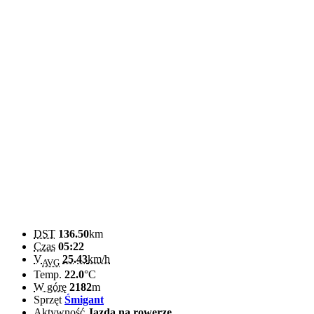
DST
136.50
km
Czas
05:22
V
25.43
km/h
AVG
Temp.
22.0
°C
W górę
2182
m
Sprzęt
Śmigant
Aktywność
Jazda na rowerze