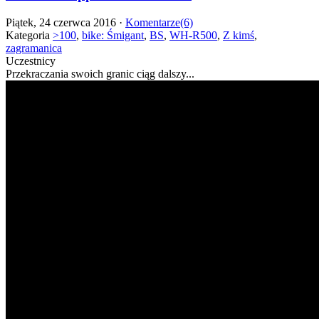
Piątek, 24 czerwca 2016 ·
Komentarze(6)
Kategoria
>100
,
bike: Śmigant
,
BS
,
WH-R500
,
Z kimś
,
zagramanica
Uczestnicy
Przekraczania swoich granic ciąg dalszy...