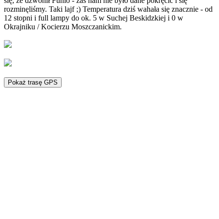
się, że dzwonił Funio - zaś nam nie było dane pokręcić i się
rozminęliśmy. Taki lajf ;) Temperatura dziś wahała się znacznie - od
12 stopni i full lampy do ok. 5 w Suchej Beskidzkiej i 0 w
Okrajniku / Kocierzu Moszczanickim.
Pokaż trasę GPS