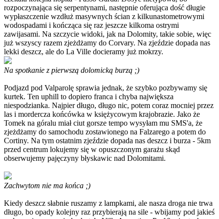
rozpoczynająca się serpentynami, następnie oferująca dość długie
wypłaszczenie wzdłuż masywnych ścian z kilkunastometrowymi
wodospadami i kończąca się raz jeszcze kilkoma ostrymi
zawijasami. Na szczycie widoki, jak na Dolomity, takie sobie, więc
już wszyscy razem zjeżdżamy do Corvary. Na zjeździe dopada nas
lekki deszcz, ale do La Ville docieramy już mokrzy.
Na spotkanie z pierwszą dolomicką burzą ;)
Podjazd pod Valparolę sprawia jednak, że szybko pozbywamy się
kurtek. Ten uphill to dopiero franca i chyba największa
niespodzianka. Najpier długo, długo nic, potem coraz mocniej przez
las i mordercza końcówka w księżycowym krajobrazie. Jako że
Tomek na góralu miał ciut gorsze tempo wysyłam mu SMS'a, że
zjeżdżamy do samochodu zostawionego na Falzarego a potem do
Cortiny. Na tym ostatnim zjeździe dopada nas deszcz i burza - 5km
przed centrum lokujemy się w opuszczonym garażu skąd
obserwujemy pajęczyny błyskawic nad Dolomitami.
Zachwytom nie ma końca ;)
Kiedy deszcz słabnie ruszamy z lampkami, ale nasza droga nie trwa
długo, bo opady kolejny raz przybierają na sile - wbijamy pod jakieś