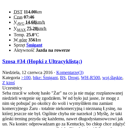
DST
114.00
km
Czas
07:46
V
14.68
km/h
AVG
V
75.20
km/h
MAX
Temp.
25.0
°C
W górę
3561
m
Sprzęt
Śmigant
Aktywność
Jazda na rowerze
Szosa #34 (Hopki z Ultracyklistą;)
Niedziela, 12 czerwca 2016 ·
Komentarze(3)
Kategoria
>100
,
bike: Śmigant
,
BS
,
Drogi
,
WH-R500
,
woj.śląskie
,
Z kimś
Uczestnicy
Seba rzucił w sobotę hasło "Żar" na co ja nie mając rozplanowanej
niedzieli wstępnie się zgodziłem. W nd było już jasne, że mogę z
nim się pobujać po okolicy do woli i wymyśliłem mu zamiast
komercyjnego Żaru - totalnie niekomercyjną i nieznaną Łysinę, na
której jeszcze nie był. Ogólnie chyba nie narzekoł ;) Myślę, że taki
górski trening przyda się każdemu, nawet długodystansowcowi jak
un. Na koniec odprowadzam go za Kentucky, bo chłop chce zdążyć