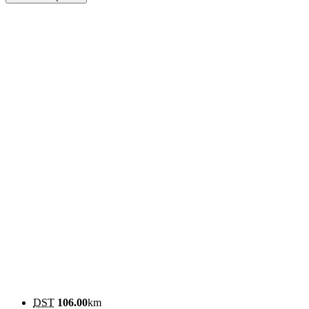
DST
106.00
km