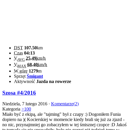
DST
107.50
km
Czas
04:13
V
25.49
km/h
AVG
V
68.40
km/h
MAX
W górę
1279
m
Sprzęt
Śmigant
Aktywność
Jazda na rowerze
Szosa #4/2016
Niedziela, 7 lutego 2016 ·
Komentarze(2)
Kategoria
>100
Miało być z ekipą, ale "tajming" był z czapy :) Dogoniłem Funia
dopiero na )( Kocierskiej w momencie kiedy brali się już za zjazd -
no nic, przynajmniej go zobaczyłem w tej śmisznej czopce :D Jakoś
te tornada się nie sprawdziły, było nie gorzej niż tydzień temu w