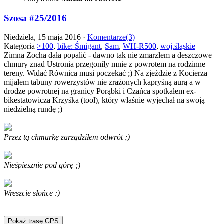
Szosa #25/2016
Niedziela, 15 maja 2016 ·
Komentarze(3)
Kategoria
>100
,
bike: Śmigant
,
Sam
,
WH-R500
,
woj.śląskie
Zimna Zocha dała popalić - dawno tak nie zmarzłem a deszczowe
chmury znad Ustronia przegoniły mnie z powrotem na rodzinne
tereny. Widać Równica musi poczekać ;) Na zjeździe z Kocierza
mijałem tabuny rowerzystów nie zrażonych kapryśną aurą a w
drodze powrotnej na granicy Porąbki i Czańca spotkałem ex-
bikestatowicza Krzyśka (tool), który właśnie wyjechał na swoją
niedzielną rundę ;)
Przez tą chmurkę zarządziłem odwrót ;)
Nieśpiesznie pod górę ;)
Wreszcie słońce :)
Pokaż trasę GPS