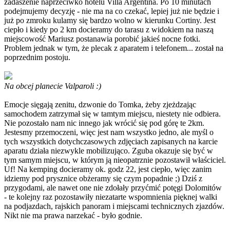
zadaszenie naprzeciwko hotelu Villa Argentina. Po 10 minutach
podejmujemy decyzję - nie ma na co czekać, lepiej już nie będzie i
już po zmroku kulamy się bardzo wolno w kierunku Cortiny. Jest
ciepło i kiedy po 2 km docieramy do tarasu z widokiem na naszą
miejscowość Mariusz postanawia porobić jakieś nocne fotki.
Problem jednak w tym, że plecak z aparatem i telefonem... został na
poprzednim postoju.
Na obcej planecie Valparoli :)
Emocje sięgają zenitu, dzwonie do Tomka, żeby zjeżdzając
samochodem zatrzymał się w tamtym miejscu, niestety nie odbiera.
Nie pozostało nam nic innego jak wrócić się pod górę te 2km.
Jestesmy przemoczeni, więc jest nam wszystko jedno, ale myśl o
tych wszystkich dotychczasowych zdjęciach zapisanych na karcie
aparatu działa niezwykle mobilizująco. Zguba okazuje się być w
tym samym miejscu, w którym ją nieopatrznie pozostawił właściciel.
Uf! Na kemping docieramy ok. godz 22, jest ciepło, więc zanim
idziemy pod prysznice obżeramy się czym popadnie ;) Dziś z
przygodami, ale nawet one nie zdołały przyćmić potęgi Dolomitów
- te kolejny raz pozostawiły niezatarte wspomnienia pięknej walki
na podjazdach, rajskich panoram i miejscami technicznych zjazdów.
Nikt nie ma prawa narzekać - było godnie.