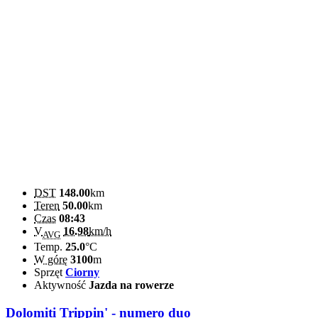
DST
148.00
km
Teren
50.00
km
Czas
08:43
V
16.98
km/h
AVG
Temp.
25.0
°C
W górę
3100
m
Sprzęt
Ciorny
Aktywność
Jazda na rowerze
Dolomiti Trippin' - numero duo