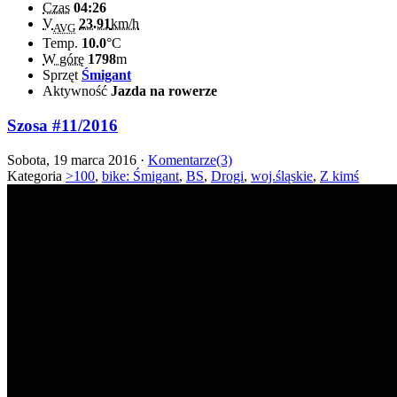
Czas
04:26
V
23.91
km/h
AVG
Temp.
10.0
°C
W górę
1798
m
Sprzęt
Śmigant
Aktywność
Jazda na rowerze
Szosa #11/2016
Sobota, 19 marca 2016 ·
Komentarze(3)
Kategoria
>100
,
bike: Śmigant
,
BS
,
Drogi
,
woj.śląskie
,
Z kimś