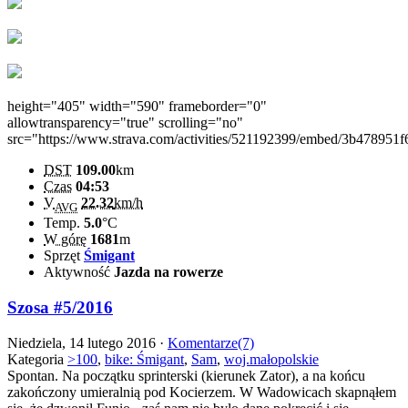
height="405" width="590" frameborder="0"
allowtransparency="true" scrolling="no"
src="https://www.strava.com/activities/521192399/embed/3b47895
DST
109.00
km
Czas
04:53
V
22.32
km/h
AVG
Temp.
5.0
°C
W górę
1681
m
Sprzęt
Śmigant
Aktywność
Jazda na rowerze
Szosa #5/2016
Niedziela, 14 lutego 2016 ·
Komentarze(7)
Kategoria
>100
,
bike: Śmigant
,
Sam
,
woj.małopolskie
Spontan. Na początku sprinterski (kierunek Zator), a na końcu
zakończony umieralnią pod Kocierzem. W Wadowicach skapnąłem