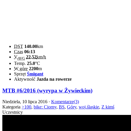
DST
140.00
km
Czas
06:13
V
22.52
km/h
AVG
Temp.
25.0
°C
W górę
2200
m
Sprzęt
Śmigant
Aktywność
Jazda na rowerze
MTB #6/2016 (wyrypa w Żywieckim)
Niedziela, 10 lipca 2016 ·
Komentarze(3)
Kategoria
>100
,
bike: Ciorny
,
BS
,
Góry
,
woj.śląskie
,
Z kimś
Uczestnicy