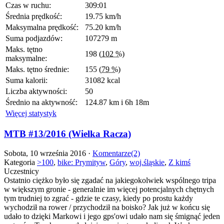
Czas w ruchu:
309:01
Średnia prędkość:
19.75 km/h
Maksymalna prędkość:
75.20 km/h
Suma podjazdów:
107279 m
Maks. tętno
198
(102 %)
maksymalne:
Maks. tętno średnie:
155
(79 %)
Suma kalorii:
31082 kcal
Liczba aktywności:
50
Średnio na aktywność:
124.87 km i 6h 18m
Więcej statystyk
MTB #13/2016 (Wielka Racza)
Sobota, 10 września 2016 ·
Komentarze(2)
Kategoria
>100
,
bike: Prymityw
,
Góry
,
woj.śląskie
,
Z kimś
Uczestnicy
Ostatnio ciężko było się zgadać na jakiegokolwiek wspólnego tripa
w większym gronie - generalnie im więcej potencjalnych chętnych
tym trudniej to zgrać - gdzie te czasy, kiedy po prostu każdy
wychodził na rower / przychodził na boisko? Jak już w końcu się
udało to dzięki Markowi i jego gps'owi udało nam się śmignąć jeden