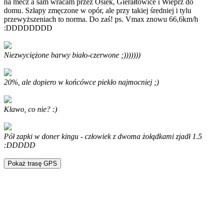
na mecz a sam wracam przez Osiek, Gierałtowice i Wieprz do
domu. Szłapy zmęczone w opór, ale przy takiej średniej i tylu
przewyższeniach to norma. Do zaś! ps. Vmax znowu 66,6km/h
:DDDDDDDD
Niezwyciężone barwy biało-czerwone ;)))))))
20%, ale dopiero w końcówce piekło najmocniej ;)
Klawo, co nie? :)
Pół zapki w doner kingu - człowiek z dwoma żołądkami zjadł 1.5
:DDDDD
Pokaż trasę GPS