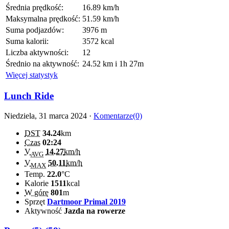
Średnia prędkość:
16.89 km/h
Maksymalna prędkość:
51.59 km/h
Suma podjazdów:
3976 m
Suma kalorii:
3572 kcal
Liczba aktywności:
12
Średnio na aktywność:
24.52 km i 1h 27m
Więcej statystyk
Lunch Ride
Niedziela, 31 marca 2024 ·
Komentarze(0)
DST
34.24
km
Czas
02:24
V
14.27
km/h
AVG
V
50.11
km/h
MAX
Temp.
22.0
°C
Kalorie
1511
kcal
W górę
801
m
Sprzęt
Dartmoor Primal 2019
Aktywność
Jazda na rowerze