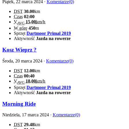
Piątek, 22 marca 2024 ·
Komentarze(0)
DST
30.00
km
Czas
02:00
V
15.00
km/h
AVG
W górę
450
m
Sprzęt
Dartmoor Primal 2019
Aktywność
Jazda na rowerze
Kosz Wieprz ?
Środa, 20 marca 2024 ·
Komentarze(0)
DST
12.00
km
Czas
00:40
V
18.00
km/h
AVG
Sprzęt
Dartmoor Primal 2019
Aktywność
Jazda na rowerze
Morning Ride
Niedziela, 17 marca 2024 ·
Komentarze(0)
DST
29.48
km