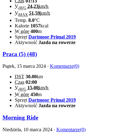
Czas
01:13
V
24.23
km/h
AVG
V
51.59
km/h
MAX
Temp.
8.0
°C
Kalorie
1057
kcal
W górę
400
m
Sprzęt
Dartmoor Primal 2019
Aktywność
Jazda na rowerze
Praca (5) (48)
Piątek, 15 marca 2024 ·
Komentarze(0)
DST
30.00
km
Czas
02:00
V
15.00
km/h
AVG
W górę
450
m
Sprzęt
Dartmoor Primal 2019
Aktywność
Jazda na rowerze
Morning Ride
Niedziela, 10 marca 2024 ·
Komentarze(0)