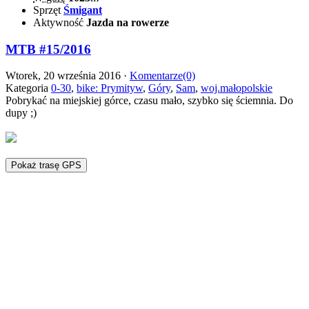
Sprzęt
Śmigant
Aktywność
Jazda na rowerze
MTB #15/2016
Wtorek, 20 września 2016 ·
Komentarze(0)
Kategoria
0-30
,
bike: Prymityw
,
Góry
,
Sam
,
woj.małopolskie
Pobrykać na miejskiej górce, czasu mało, szybko się ściemnia. Do
dupy ;)
Pokaż trasę GPS