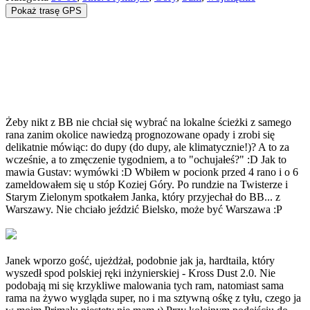
Pokaż trasę GPS
Żeby nikt z BB nie chciał się wybrać na lokalne ścieżki z samego
rana zanim okolice nawiedzą prognozowane opady i zrobi się
delikatnie mówiąc: do dupy (do dupy, ale klimatycznie!)? A to za
wcześnie, a to zmęczenie tygodniem, a to "ochujałeś?" :D Jak to
mawia Gustav: wymówki :D Wbiłem w pocionk przed 4 rano i o 6
zameldowałem się u stóp Koziej Góry. Po rundzie na Twisterze i
Starym Zielonym spotkałem Janka, który przyjechał do BB... z
Warszawy. Nie chciało jeździć Bielsko, może być Warszawa :P
Janek wporzo gość, ujeżdżał, podobnie jak ja, hardtaila, który
wyszedł spod polskiej ręki inżynierskiej - Kross Dust 2.0. Nie
podobają mi się krzykliwe malowania tych ram, natomiast sama
rama na żywo wygląda super, no i ma sztywną ośkę z tyłu, czego ja