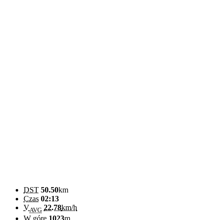
DST
50.50
km
Czas
02:13
V
22.78
km/h
AVG
W górę
1023
m