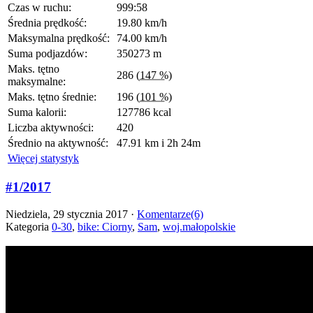
Czas w ruchu:
999:58
Średnia prędkość:
19.80 km/h
Maksymalna prędkość:
74.00 km/h
Suma podjazdów:
350273 m
Maks. tętno
286
(147 %)
maksymalne:
Maks. tętno średnie:
196
(101 %)
Suma kalorii:
127786 kcal
Liczba aktywności:
420
Średnio na aktywność:
47.91 km i 2h 24m
Więcej statystyk
#1/2017
Niedziela, 29 stycznia 2017 ·
Komentarze(6)
Kategoria
0-30
,
bike: Ciorny
,
Sam
,
woj.małopolskie