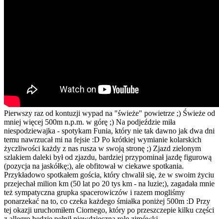
Pierwszy raz od kontuzji wypad na "świeże" powietrze ;) Świeże od
mniej więcej 500m n.p.m. w górę ;) Na podjeździe miła
niespodziewajka - spotykam Funia, który nie tak dawno jak dwa dni
temu nawrzucał mi na fejsie :D Po krótkiej wymianie kolarskich
życzliwości każdy z nas rusza w swoją stronę ;) Zjazd zielonym
szlakiem daleki był od zjazdu, bardziej przypominał jazdę figurową
(pozycja na jaskółkę;), ale obfitował w ciekawe spotkania.
Przykładowo spotkałem gościa, który chwalił się, że w swoim życiu
przejechał milion km (50 lat po 20 tys km - na luzie;), zagadała mnie
też sympatyczna grupka spacerowiczów i razem mogliśmy
ponarzekać na to, co czeka każdego śmiałka poniżej 500m :D Przy
tej okazji uruchomiłem Ciornego, który po przeszczepie kilku części
z allegro będzie pełnił niewdzięczną rolę zimówki.