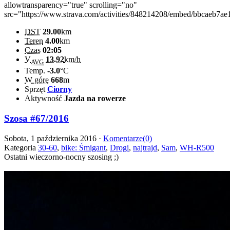
allowtransparency="true" scrolling="no"
src="https://www.strava.com/activities/848214208/embed/bbcaeb
DST
29.00
km
Teren
4.00
km
Czas
02:05
V
13.92
km/h
AVG
Temp.
-3.0
°C
W górę
668
m
Sprzęt
Ciorny
Aktywność
Jazda na rowerze
Szosa #67/2016
Sobota, 1 października 2016 ·
Komentarze(0)
Kategoria
30-60
,
bike: Śmigant
,
Drogi
,
najtrajd
,
Sam
,
WH-R500
Ostatni wieczorno-nocny szosing ;)