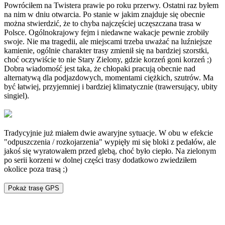
Powróciłem na Twistera prawie po roku przerwy. Ostatni raz byłem
na nim w dniu otwarcia. Po stanie w jakim znajduje się obecnie
można stwierdzić, że to chyba najczęściej uczęszczana trasa w
Polsce. Ogólnokrajowy fejm i niedawne wakacje pewnie zrobiły
swoje. Nie ma tragedii, ale miejscami trzeba uważać na luźniejsze
kamienie, ogólnie charakter trasy zmienił się na bardziej szorstki,
choć oczywiście to nie Stary Zielony, gdzie korzeń goni korzeń ;)
Dobra wiadomość jest taka, że chłopaki pracują obecnie nad
alternatywą dla podjazdowych, momentami ciężkich, szutrów. Ma
być łatwiej, przyjemniej i bardziej klimatycznie (trawersujący, ubity
singiel).
Tradycyjnie już miałem dwie awaryjne sytuacje. W obu w efekcie
"odpuszczenia / rozkojarzenia" wypięły mi się bloki z pedałów, ale
jakoś się wyratowałem przed glebą, choć było ciepło. Na zielonym
po serii korzeni w dolnej części trasy dodatkowo zwiedziłem
okolice poza trasą ;)
Pokaż trasę GPS