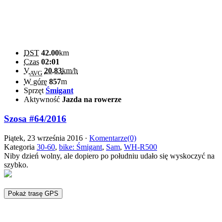
DST
42.00
km
Czas
02:01
V
20.83
km/h
AVG
W górę
857
m
Sprzęt
Śmigant
Aktywność
Jazda na rowerze
Szosa #64/2016
Piątek, 23 września 2016 ·
Komentarze(0)
Kategoria
30-60
,
bike: Śmigant
,
Sam
,
WH-R500
Niby dzień wolny, ale dopiero po południu udało się wyskoczyć na
szybko.
Pokaż trasę GPS