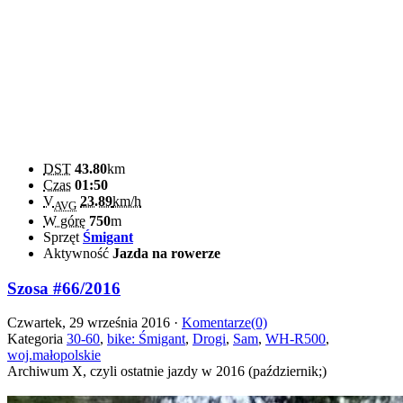
DST
43.80
km
Czas
01:50
V
23.89
km/h
AVG
W górę
750
m
Sprzęt
Śmigant
Aktywność
Jazda na rowerze
Szosa #66/2016
Czwartek, 29 września 2016 ·
Komentarze(0)
Kategoria
30-60
,
bike: Śmigant
,
Drogi
,
Sam
,
WH-R500
,
woj.małopolskie
Archiwum X, czyli ostatnie jazdy w 2016 (październik;)