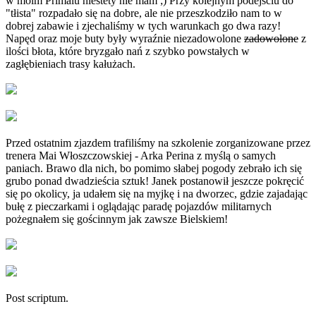
w moim Primalu niestety nie mam ;) Przy kolejnym podejściu do
"tłista" rozpadało się na dobre, ale nie przeszkodziło nam to w
dobrej zabawie i zjechaliśmy w tych warunkach go dwa razy!
Napęd oraz moje buty były wyraźnie niezadowolone
zadowolone
z
ilości błota, które bryzgało nań z szybko powstałych w
zagłębieniach trasy kałużach.
Przed ostatnim zjazdem trafiliśmy na szkolenie zorganizowane przez
trenera Mai Włoszczowskiej - Arka Perina z myślą o samych
paniach. Brawo dla nich, bo pomimo słabej pogody zebrało ich się
grubo ponad dwadzieścia sztuk! Janek postanowił jeszcze pokręcić
się po okolicy, ja udałem się na myjkę i na dworzec, gdzie zajadając
bułę z pieczarkami i oglądając paradę pojazdów militarnych
pożegnałem się gościnnym jak zawsze Bielskiem!
Post scriptum.