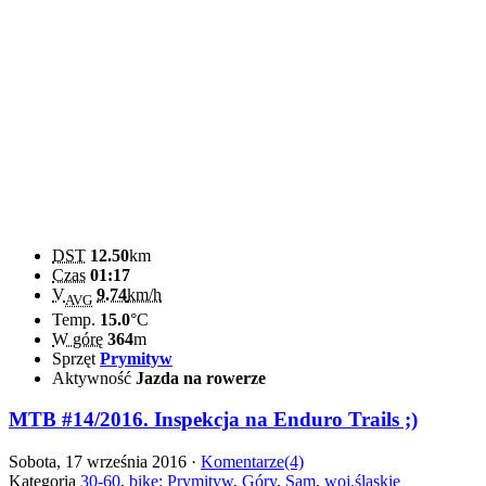
DST
12.50
km
Czas
01:17
V
9.74
km/h
AVG
Temp.
15.0
°C
W górę
364
m
Sprzęt
Prymityw
Aktywność
Jazda na rowerze
MTB #14/2016. Inspekcja na Enduro Trails ;)
Sobota, 17 września 2016 ·
Komentarze(4)
Kategoria
30-60
,
bike: Prymityw
,
Góry
,
Sam
,
woj.śląskie