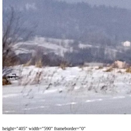
height="405" width="590" frameborder="0"