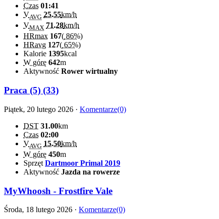
Czas
01:41
V
25.55
km/h
AVG
V
71.28
km/h
MAX
HRmax
167
(
86%
)
HRavg
127
(
65%
)
Kalorie
1395
kcal
W górę
642
m
Aktywność
Rower wirtualny
Praca (5) (33)
Piątek, 20 lutego 2026 ·
Komentarze(0)
DST
31.00
km
Czas
02:00
V
15.50
km/h
AVG
W górę
450
m
Sprzęt
Dartmoor Primal 2019
Aktywność
Jazda na rowerze
MyWhoosh - Frostfire Vale
Środa, 18 lutego 2026 ·
Komentarze(0)