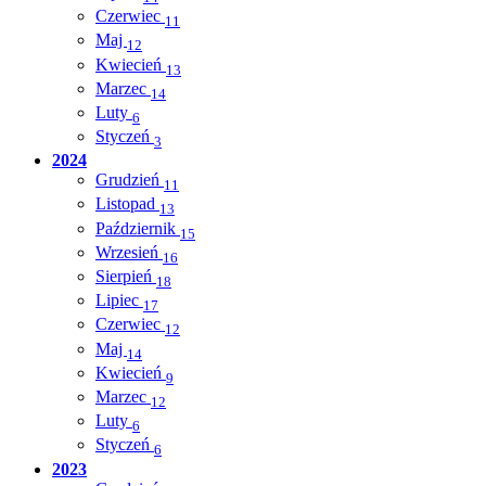
Czerwiec
11
Maj
12
Kwiecień
13
Marzec
14
Luty
6
Styczeń
3
2024
Grudzień
11
Listopad
13
Październik
15
Wrzesień
16
Sierpień
18
Lipiec
17
Czerwiec
12
Maj
14
Kwiecień
9
Marzec
12
Luty
6
Styczeń
6
2023