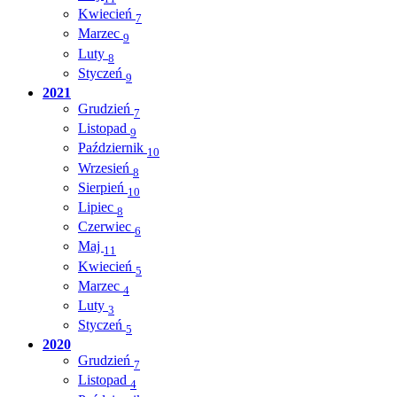
Kwiecień
7
Marzec
9
Luty
8
Styczeń
9
2021
Grudzień
7
Listopad
9
Październik
10
Wrzesień
8
Sierpień
10
Lipiec
8
Czerwiec
6
Maj
11
Kwiecień
5
Marzec
4
Luty
3
Styczeń
5
2020
Grudzień
7
Listopad
4