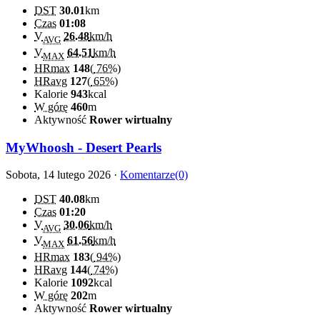
DST
30.01
km
Czas
01:08
V
26.48
km/h
AVG
V
64.51
km/h
MAX
HRmax
148
(
76%
)
HRavg
127
(
65%
)
Kalorie
943
kcal
W górę
460
m
Aktywność
Rower wirtualny
MyWhoosh - Desert Pearls
Sobota, 14 lutego 2026 ·
Komentarze(0)
DST
40.08
km
Czas
01:20
V
30.06
km/h
AVG
V
61.56
km/h
MAX
HRmax
183
(
94%
)
HRavg
144
(
74%
)
Kalorie
1092
kcal
W górę
202
m
Aktywność
Rower wirtualny