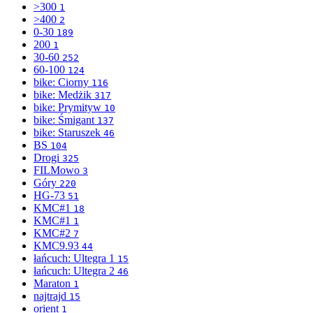
>300
1
>400
2
0-30
189
200
1
30-60
252
60-100
124
bike: Ciorny
116
bike: Medżik
317
bike: Prymityw
10
bike: Śmigant
137
bike: Staruszek
46
BS
104
Drogi
325
FILMowo
3
Góry
220
HG-73
51
KMC#1
18
KMC#1
1
KMC#2
7
KMC9.93
44
łańcuch: Ultegra 1
15
łańcuch: Ultegra 2
46
Maraton
1
najtrajd
15
orient
1