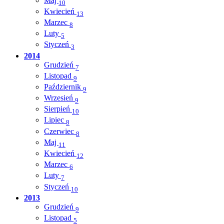
Maj
10
Kwiecień
13
Marzec
8
Luty
5
Styczeń
3
2014
Grudzień
7
Listopad
9
Październik
9
Wrzesień
9
Sierpień
10
Lipiec
8
Czerwiec
8
Maj
11
Kwiecień
12
Marzec
6
Luty
7
Styczeń
10
2013
Grudzień
9
Listopad
5