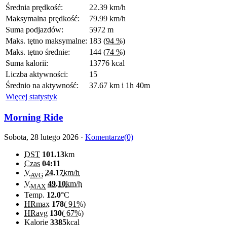
Średnia prędkość:
22.39 km/h
Maksymalna prędkość:
79.99 km/h
Suma podjazdów:
5972 m
Maks. tętno maksymalne:
183
(94 %)
Maks. tętno średnie:
144
(74 %)
Suma kalorii:
13776 kcal
Liczba aktywności:
15
Średnio na aktywność:
37.67 km i 1h 40m
Więcej statystyk
Morning Ride
Sobota, 28 lutego 2026 ·
Komentarze(0)
DST
101.13
km
Czas
04:11
V
24.17
km/h
AVG
V
49.10
km/h
MAX
Temp.
12.0
°C
HRmax
178
(
91%
)
HRavg
130
(
67%
)
Kalorie
3385
kcal