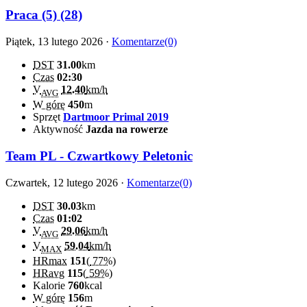
Praca (5) (28)
Piątek, 13 lutego 2026 ·
Komentarze(0)
DST
31.00
km
Czas
02:30
V
12.40
km/h
AVG
W górę
450
m
Sprzęt
Dartmoor Primal 2019
Aktywność
Jazda na rowerze
Team PL - Czwartkowy Peletonic
Czwartek, 12 lutego 2026 ·
Komentarze(0)
DST
30.03
km
Czas
01:02
V
29.06
km/h
AVG
V
59.04
km/h
MAX
HRmax
151
(
77%
)
HRavg
115
(
59%
)
Kalorie
760
kcal
W górę
156
m