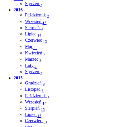
Styczeń
2
2016
Październik
2
Wrzesień
15
Sierpień
9
Lipiec
14
Czerwiec
13
Maj
11
Kwiecień
7
Marzec
8
Luty
4
Styczeń
2
2015
Grudzień
8
Listopad
3
Październik
3
Wrzesień
14
Sierpień
15
Lipiec
15
Czerwiec
13