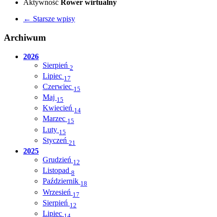
Aktywność
Rower wirtualny
← Starsze wpisy
Archiwum
2026
Sierpień
2
Lipiec
17
Czerwiec
15
Maj
15
Kwiecień
14
Marzec
15
Luty
15
Styczeń
21
2025
Grudzień
12
Listopad
8
Październik
18
Wrzesień
17
Sierpień
12
Lipiec
14