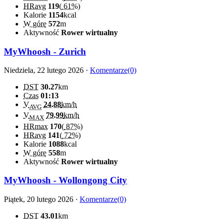
HRavg
119
(
61%
)
Kalorie
1154
kcal
W górę
572
m
Aktywność
Rower wirtualny
MyWhoosh - Zurich
Niedziela, 22 lutego 2026 ·
Komentarze(0)
DST
30.27
km
Czas
01:13
V
24.88
km/h
AVG
V
79.99
km/h
MAX
HRmax
170
(
87%
)
HRavg
141
(
72%
)
Kalorie
1088
kcal
W górę
558
m
Aktywność
Rower wirtualny
MyWhoosh - Wollongong City
Piątek, 20 lutego 2026 ·
Komentarze(0)
DST
43.01
km