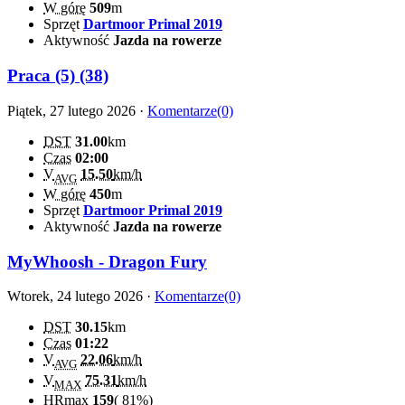
W górę
509
m
Sprzęt
Dartmoor Primal 2019
Aktywność
Jazda na rowerze
Praca (5) (38)
Piątek, 27 lutego 2026 ·
Komentarze(0)
DST
31.00
km
Czas
02:00
V
15.50
km/h
AVG
W górę
450
m
Sprzęt
Dartmoor Primal 2019
Aktywność
Jazda na rowerze
MyWhoosh - Dragon Fury
Wtorek, 24 lutego 2026 ·
Komentarze(0)
DST
30.15
km
Czas
01:22
V
22.06
km/h
AVG
V
75.31
km/h
MAX
HRmax
159
(
81%
)