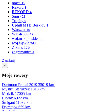
praca
15
Rekord
3
REKORD
4
Sam
423
Trophy
5
Uphill MTB Beskidy
1
Warsztat
10
WH-R500
47
woj.małopolskie
388
woj.śląskie
241
Z kimś
170
zagramanica
4
Zamknij
×
Moje rowery
Dartmoor Primal 2019
35019 km
Mystic_Staruszek
1318 km
Medżik
17005 km
Ciorny
6922 km
Śmigant
11082 km
Prymityw
659 km