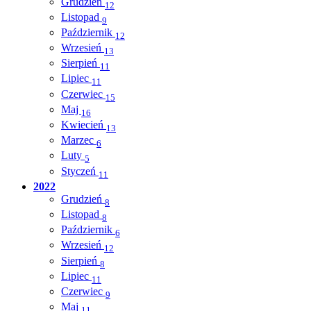
Grudzień
12
Listopad
9
Październik
12
Wrzesień
13
Sierpień
11
Lipiec
11
Czerwiec
15
Maj
16
Kwiecień
13
Marzec
6
Luty
5
Styczeń
11
2022
Grudzień
8
Listopad
8
Październik
6
Wrzesień
12
Sierpień
8
Lipiec
11
Czerwiec
9
Maj
11