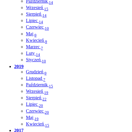
Październik
14
Wrzesień
15
Sierpień
14
Lipiec
14
Czerwiec
10
Maj
9
Kwiecień
9
Marzec
7
Luty
14
Styczeń
10
2019
Grudzień
9
Listopad
7
Październik
15
Wrzesień
19
Sierpień
22
Lipiec
20
Czerwiec
20
Maj
19
Kwiecień
15
2017