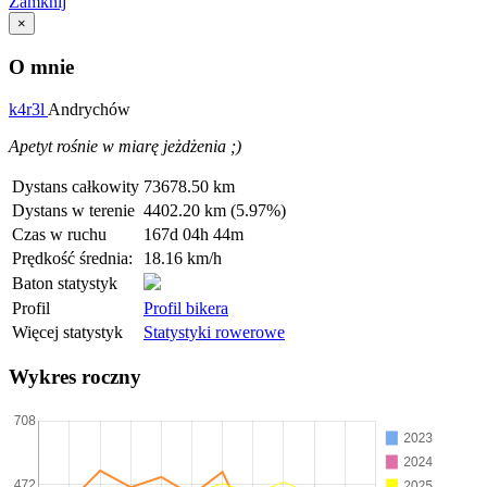
Zamknij
×
O mnie
k4r3l
Andrychów
Apetyt rośnie w miarę jeżdżenia ;)
Dystans całkowity
73678.50 km
Dystans w terenie
4402.20 km (5.97%)
Czas w ruchu
167d 04h 44m
Prędkość średnia:
18.16 km/h
Baton statystyk
Profil
Profil bikera
Więcej statystyk
Statystyki rowerowe
Wykres roczny