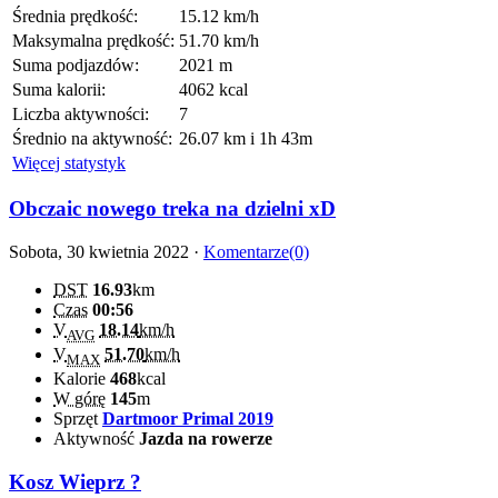
Średnia prędkość:
15.12 km/h
Maksymalna prędkość:
51.70 km/h
Suma podjazdów:
2021 m
Suma kalorii:
4062 kcal
Liczba aktywności:
7
Średnio na aktywność:
26.07 km i 1h 43m
Więcej statystyk
Obczaic nowego treka na dzielni xD
Sobota, 30 kwietnia 2022 ·
Komentarze(0)
DST
16.93
km
Czas
00:56
V
18.14
km/h
AVG
V
51.70
km/h
MAX
Kalorie
468
kcal
W górę
145
m
Sprzęt
Dartmoor Primal 2019
Aktywność
Jazda na rowerze
Kosz Wieprz ?