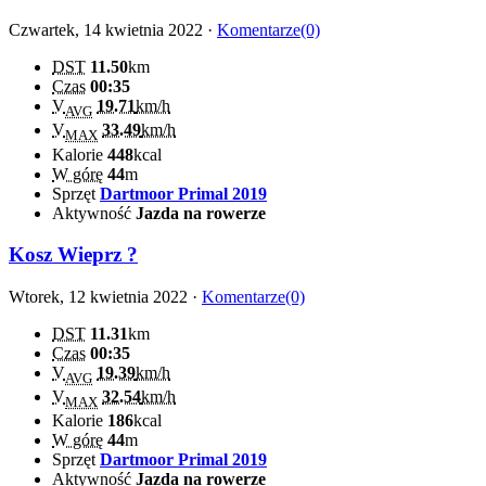
Czwartek, 14 kwietnia 2022 ·
Komentarze(0)
DST
11.50
km
Czas
00:35
V
19.71
km/h
AVG
V
33.49
km/h
MAX
Kalorie
448
kcal
W górę
44
m
Sprzęt
Dartmoor Primal 2019
Aktywność
Jazda na rowerze
Kosz Wieprz ?
Wtorek, 12 kwietnia 2022 ·
Komentarze(0)
DST
11.31
km
Czas
00:35
V
19.39
km/h
AVG
V
32.54
km/h
MAX
Kalorie
186
kcal
W górę
44
m
Sprzęt
Dartmoor Primal 2019
Aktywność
Jazda na rowerze