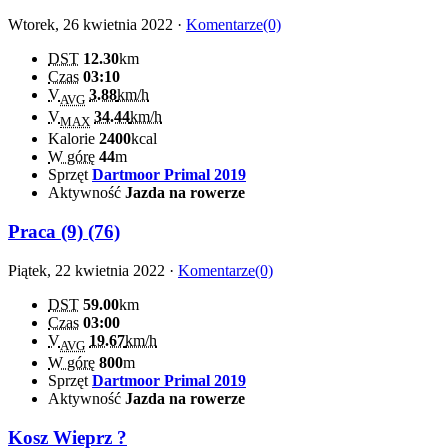
Wtorek, 26 kwietnia 2022 ·
Komentarze(0)
DST
12.30
km
Czas
03:10
V
3.88
km/h
AVG
V
34.44
km/h
MAX
Kalorie
2400
kcal
W górę
44
m
Sprzęt
Dartmoor Primal 2019
Aktywność
Jazda na rowerze
Praca (9) (76)
Piątek, 22 kwietnia 2022 ·
Komentarze(0)
DST
59.00
km
Czas
03:00
V
19.67
km/h
AVG
W górę
800
m
Sprzęt
Dartmoor Primal 2019
Aktywność
Jazda na rowerze
Kosz Wieprz ?