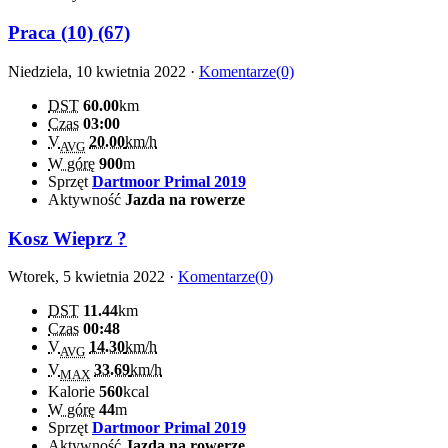
Praca (10) (67)
Niedziela, 10 kwietnia 2022 ·
Komentarze(0)
DST
60.00
km
Czas
03:00
V
20.00
km/h
AVG
W górę
900
m
Sprzęt
Dartmoor Primal 2019
Aktywność
Jazda na rowerze
Kosz Wieprz ?
Wtorek, 5 kwietnia 2022 ·
Komentarze(0)
DST
11.44
km
Czas
00:48
V
14.30
km/h
AVG
V
33.69
km/h
MAX
Kalorie
560
kcal
W górę
44
m
Sprzęt
Dartmoor Primal 2019
Aktywność
Jazda na rowerze