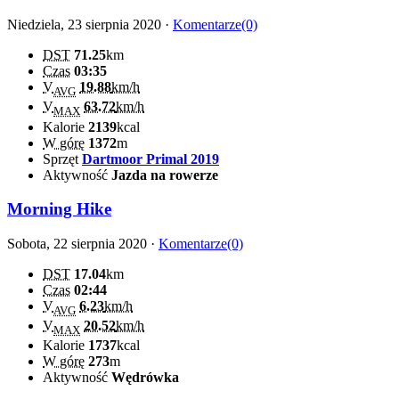
Niedziela, 23 sierpnia 2020 ·
Komentarze(0)
DST
71.25
km
Czas
03:35
V
19.88
km/h
AVG
V
63.72
km/h
MAX
Kalorie
2139
kcal
W górę
1372
m
Sprzęt
Dartmoor Primal 2019
Aktywność
Jazda na rowerze
Morning Hike
Sobota, 22 sierpnia 2020 ·
Komentarze(0)
DST
17.04
km
Czas
02:44
V
6.23
km/h
AVG
V
20.52
km/h
MAX
Kalorie
1737
kcal
W górę
273
m
Aktywność
Wędrówka