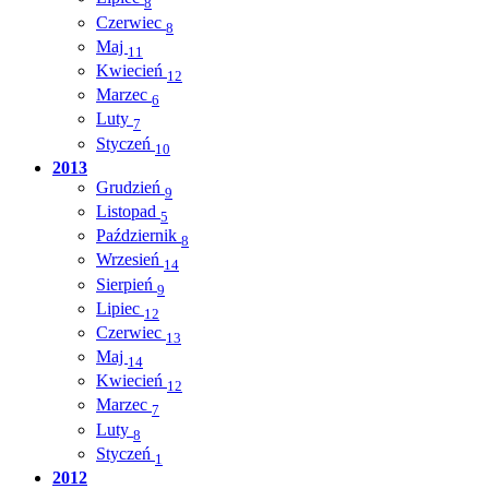
8
Czerwiec
8
Maj
11
Kwiecień
12
Marzec
6
Luty
7
Styczeń
10
2013
Grudzień
9
Listopad
5
Październik
8
Wrzesień
14
Sierpień
9
Lipiec
12
Czerwiec
13
Maj
14
Kwiecień
12
Marzec
7
Luty
8
Styczeń
1
2012