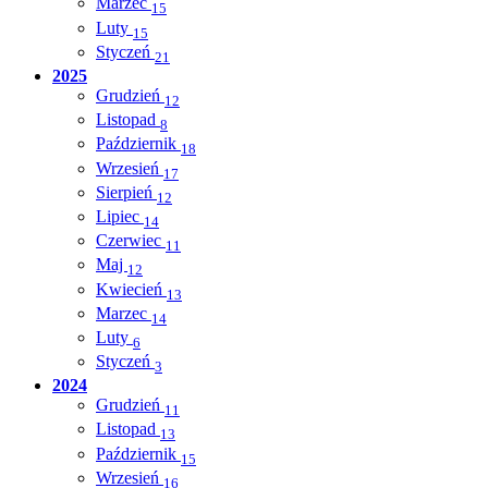
Marzec
15
Luty
15
Styczeń
21
2025
Grudzień
12
Listopad
8
Październik
18
Wrzesień
17
Sierpień
12
Lipiec
14
Czerwiec
11
Maj
12
Kwiecień
13
Marzec
14
Luty
6
Styczeń
3
2024
Grudzień
11
Listopad
13
Październik
15
Wrzesień
16