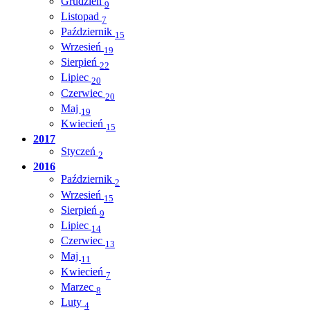
Grudzień
9
Listopad
7
Październik
15
Wrzesień
19
Sierpień
22
Lipiec
20
Czerwiec
20
Maj
19
Kwiecień
15
2017
Styczeń
2
2016
Październik
2
Wrzesień
15
Sierpień
9
Lipiec
14
Czerwiec
13
Maj
11
Kwiecień
7
Marzec
8
Luty
4