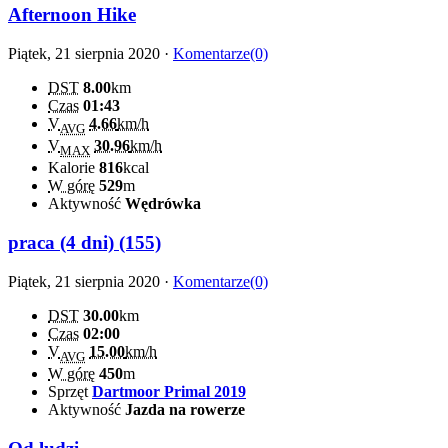
Afternoon Hike
Piątek, 21 sierpnia 2020 ·
Komentarze(0)
DST
8.00
km
Czas
01:43
V
4.66
km/h
AVG
V
30.96
km/h
MAX
Kalorie
816
kcal
W górę
529
m
Aktywność
Wędrówka
praca (4 dni) (155)
Piątek, 21 sierpnia 2020 ·
Komentarze(0)
DST
30.00
km
Czas
02:00
V
15.00
km/h
AVG
W górę
450
m
Sprzęt
Dartmoor Primal 2019
Aktywność
Jazda na rowerze