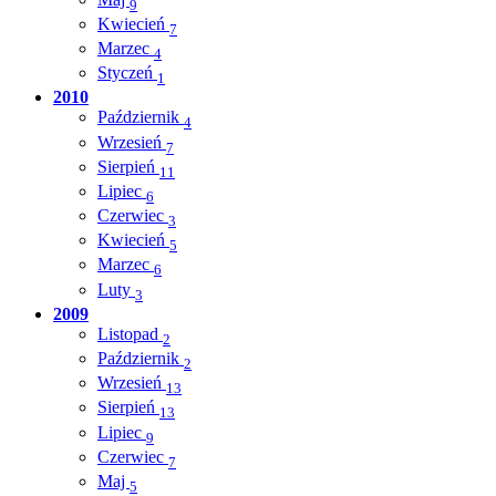
9
Kwiecień
7
Marzec
4
Styczeń
1
2010
Październik
4
Wrzesień
7
Sierpień
11
Lipiec
6
Czerwiec
3
Kwiecień
5
Marzec
6
Luty
3
2009
Listopad
2
Październik
2
Wrzesień
13
Sierpień
13
Lipiec
9
Czerwiec
7
Maj
5