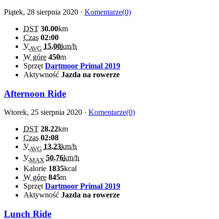
Piątek, 28 sierpnia 2020 ·
Komentarze(0)
DST
30.00
km
Czas
02:00
V
15.00
km/h
AVG
W górę
450
m
Sprzęt
Dartmoor Primal 2019
Aktywność
Jazda na rowerze
Afternoon Ride
Wtorek, 25 sierpnia 2020 ·
Komentarze(0)
DST
28.22
km
Czas
02:08
V
13.23
km/h
AVG
V
50.76
km/h
MAX
Kalorie
1835
kcal
W górę
845
m
Sprzęt
Dartmoor Primal 2019
Aktywność
Jazda na rowerze
Lunch Ride