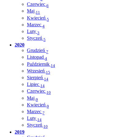
Czerwiec
6
Maj
11
Kwiecień
5
Marzec
4
Luty
3
Styczeń
5
2020
Grudzień
7
Listopad
4
Październik
14
Wrzesień
15
Sierpień
14
Lipiec
14
Czerwiec
10
Maj
9
Kwiecień
9
Marzec
7
Luty
14
Styczeń
10
2019