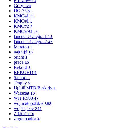
FILMowo
3
Góry
220
HG-73
51
KMC#1
18
KMC#1
1
KMC#2
7
KMC9.93
44
łańcuch: Ultegra 1
15
łańcuch: Ultegra 2
46
Maraton
1
najtrajd
15
orient
1
praca
15
Rekord
3
REKORD
4
Sam
423
Trophy
5
Uphill MTB Beskidy
1
Warsztat
10
WH-R500
47
woj.małopolskie
388
woj.śląskie
241
Z kimś
170
zagramanica
4