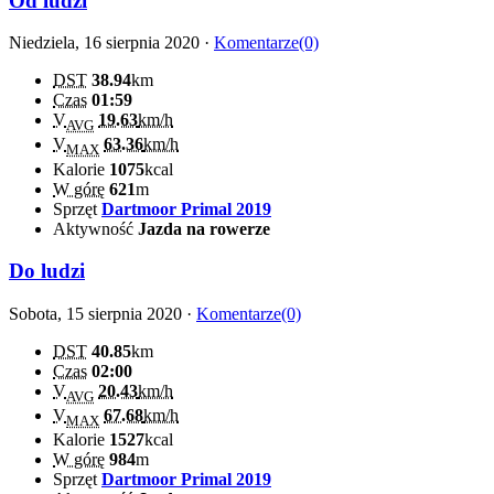
Od ludzi
Niedziela, 16 sierpnia 2020 ·
Komentarze(0)
DST
38.94
km
Czas
01:59
V
19.63
km/h
AVG
V
63.36
km/h
MAX
Kalorie
1075
kcal
W górę
621
m
Sprzęt
Dartmoor Primal 2019
Aktywność
Jazda na rowerze
Do ludzi
Sobota, 15 sierpnia 2020 ·
Komentarze(0)
DST
40.85
km
Czas
02:00
V
20.43
km/h
AVG
V
67.68
km/h
MAX
Kalorie
1527
kcal
W górę
984
m
Sprzęt
Dartmoor Primal 2019