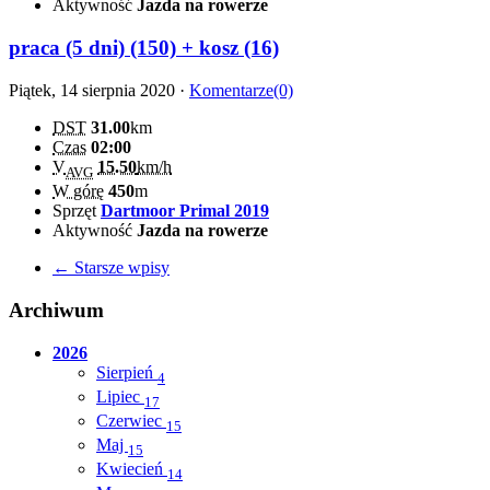
Aktywność
Jazda na rowerze
praca (5 dni) (150) + kosz (16)
Piątek, 14 sierpnia 2020 ·
Komentarze(0)
DST
31.00
km
Czas
02:00
V
15.50
km/h
AVG
W górę
450
m
Sprzęt
Dartmoor Primal 2019
Aktywność
Jazda na rowerze
← Starsze wpisy
Archiwum
2026
Sierpień
4
Lipiec
17
Czerwiec
15
Maj
15
Kwiecień
14