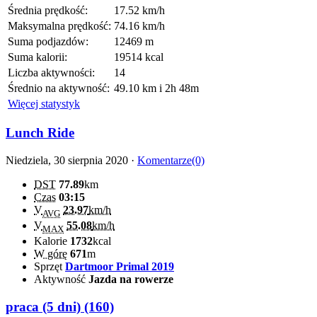
Średnia prędkość:
17.52 km/h
Maksymalna prędkość:
74.16 km/h
Suma podjazdów:
12469 m
Suma kalorii:
19514 kcal
Liczba aktywności:
14
Średnio na aktywność:
49.10 km i 2h 48m
Więcej statystyk
Lunch Ride
Niedziela, 30 sierpnia 2020 ·
Komentarze(0)
DST
77.89
km
Czas
03:15
V
23.97
km/h
AVG
V
55.08
km/h
MAX
Kalorie
1732
kcal
W górę
671
m
Sprzęt
Dartmoor Primal 2019
Aktywność
Jazda na rowerze
praca (5 dni) (160)