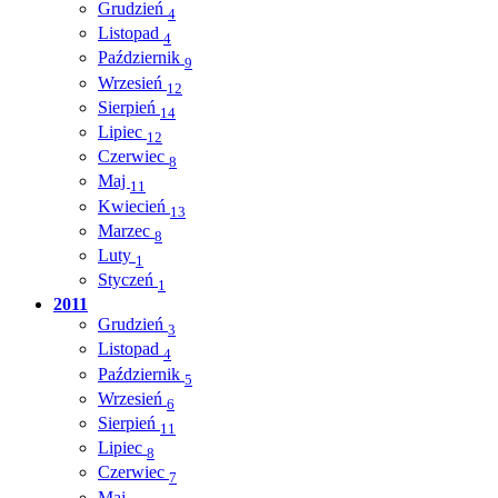
Grudzień
4
Listopad
4
Październik
9
Wrzesień
12
Sierpień
14
Lipiec
12
Czerwiec
8
Maj
11
Kwiecień
13
Marzec
8
Luty
1
Styczeń
1
2011
Grudzień
3
Listopad
4
Październik
5
Wrzesień
6
Sierpień
11
Lipiec
8
Czerwiec
7
Maj