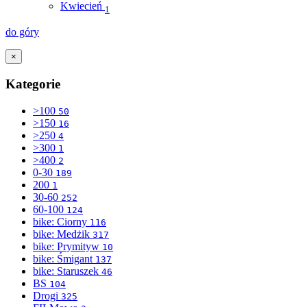
Kwiecień
1
do góry
×
Kategorie
>100
50
>150
16
>250
4
>300
1
>400
2
0-30
189
200
1
30-60
252
60-100
124
bike: Ciorny
116
bike: Medżik
317
bike: Prymityw
10
bike: Śmigant
137
bike: Staruszek
46
BS
104
Drogi
325