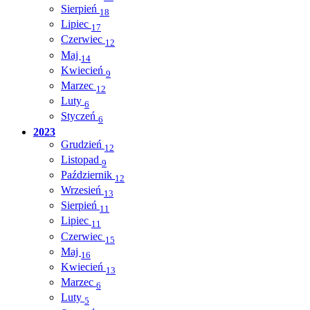
Sierpień
18
Lipiec
17
Czerwiec
12
Maj
14
Kwiecień
9
Marzec
12
Luty
6
Styczeń
6
2023
Grudzień
12
Listopad
9
Październik
12
Wrzesień
13
Sierpień
11
Lipiec
11
Czerwiec
15
Maj
16
Kwiecień
13
Marzec
6
Luty
5