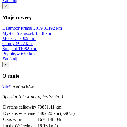
Zamknij
×
Moje rowery
Dartmoor Primal 2019
35192 km
Mystic_Staruszek
1318 km
Medżik
17005 km
Ciorny
6922 km
Śmigant
11082 km
Prymityw
659 km
Zamknij
×
O mnie
k4r3l
Andrychów
Apetyt rośnie w miarę jeżdżenia ;)
Dystans całkowity
73851.41 km
Dystans w terenie
4402.20 km (5.96%)
Czas w ruchu
167d 13h 03m
Prędkość średnia:
18.16 km/h