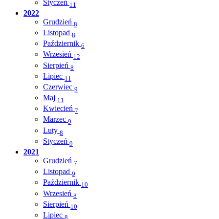
Styczeń
11
2022
Grudzień
8
Listopad
8
Październik
6
Wrzesień
12
Sierpień
8
Lipiec
11
Czerwiec
9
Maj
11
Kwiecień
7
Marzec
9
Luty
8
Styczeń
9
2021
Grudzień
7
Listopad
9
Październik
10
Wrzesień
8
Sierpień
10
Lipiec
8