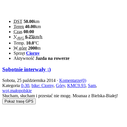
DST
50.00
km
Teren
40.00
km
Czas
08:00
V
6.25
km/h
AVG
Temp.
10.0
°C
W górę
2000
m
Sprzęt
Ciorny
Aktywność
Jazda na rowerze
Sobotnie interwały ;)
Sobota, 25 października 2014 ·
Komentarze(0)
Kategoria
0-30
,
bike: Ciorny
,
Góry
,
KMC9.93
,
Sam
,
woj.małopolskie
Słucham, słucham i przestać nie mogę. Moanaa z Bielska-Białej!
Pokaż trasę GPS