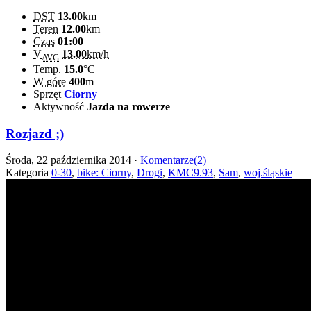
DST
13.00
km
Teren
12.00
km
Czas
01:00
V
13.00
km/h
AVG
Temp.
15.0
°C
W górę
400
m
Sprzęt
Ciorny
Aktywność
Jazda na rowerze
Rozjazd ;)
Środa, 22 października 2014 ·
Komentarze(2)
Kategoria
0-30
,
bike: Ciorny
,
Drogi
,
KMC9.93
,
Sam
,
woj.śląskie