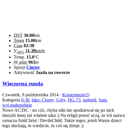
DST
30.00
km
Teren
15.00
km
Czas
02:38
V
11.39
km/h
AVG
Temp.
15.0
°C
W górę
963
m
Sprzęt
Ciorny
Aktywność
Jazda na rowerze
Wieczorna runda
Czwartek, 9 października 2014 ·
Komentarze(2)
Kategoria
0-30
,
bike: Ciorny
,
Góry
,
HG-73
,
najtrajd
,
Sam
,
woj.małopolskie
Nowe AC/DC - no cóż, chyba nikt nie spodziewał się po nich
muzyki innej niż właśnie taka ;) Na religii ponoć uczą, że ich nazwa
oznacza AntiChrist / DevilsChild. Także teges, jeżeli Wasze dzieci
tego słuchają, to wiedzcie, że coś się dzieje ;)