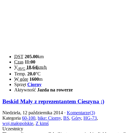
DST
205.00
km
Czas
11:00
V
18.64
km/h
AVG
Temp.
20.0
°C
W górę
1600
m
Sprzęt
Ciorny
Aktywność
Jazda na rowerze
Beskid Mały z reprezentantem Cieszyna ;)
Niedziela, 12 października 2014 ·
Komentarze(3)
Kategoria
60-100
,
bike: Ciorny
,
BS
,
Góry
,
HG-73
,
woj.małopolskie
,
Z kimś
Uczestnicy