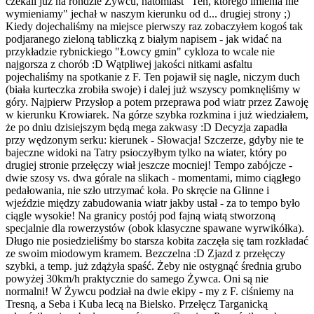
czekali już na rondzie Żywcu, natomiast "Ten, którego imienia nie
wymieniamy" jechał w naszym kierunku od d... drugiej strony ;)
Kiedy dojechaliśmy na miejsce pierwszy raz zobaczyłem kogoś tak
podjaranego zieloną tabliczką z białym napisem - jak widać na
przykładzie rybnickiego "Łowcy gmin" cykloza to wcale nie
najgorsza z chorób :D Wątpliwej jakości nitkami asfaltu
pojechaliśmy na spotkanie z F. Ten pojawił się nagle, niczym duch
(biała kurteczka zrobiła swoje) i dalej już wszyscy pomknęliśmy w
góry. Najpierw Przysłop a potem przeprawa pod wiatr przez Zawoję
w kierunku Krowiarek. Na górze szybka rozkmina i już wiedziałem,
że po dniu dzisiejszym będą mega zakwasy :D Decyzja zapadła
przy wędzonym serku: kierunek - Słowacja! Szczerze, gdyby nie te
bajeczne widoki na Tatry psioczyłbym tylko na wiater, który po
drugiej stronie przełęczy wiał jeszcze mocniej! Tempo zabójcze -
dwie szosy vs. dwa górale na slikach - momentami, mimo ciągłego
pedałowania, nie szło utrzymać koła. Po skręcie na Glinne i
wjeździe między zabudowania wiatr jakby ustał - za to tempo było
ciągle wysokie! Na granicy postój pod fajną wiatą stworzoną
specjalnie dla rowerzystów (obok klasyczne spawane wyrwikółka).
Długo nie posiedzieliśmy bo starsza kobita zaczęła się tam rozkładać
ze swoim miodowym kramem. Bezczelna :D Zjazd z przełęczy
szybki, a temp. już zdążyła spaść. Żeby nie ostygnąć średnia grubo
powyżej 30km/h praktycznie do samego Żywca. Oni są nie
normalni! W Żywcu podział na dwie ekipy - my z F. ciśniemy na
Tresną, a Seba i Kuba lecą na Bielsko. Przełęcz Targanicką