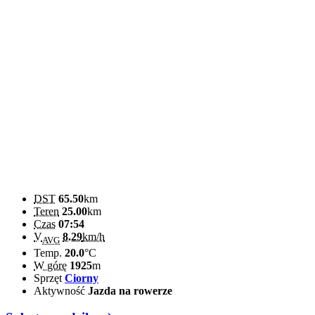
DST
65.50
km
Teren
25.00
km
Czas
07:54
V
8.29
km/h
AVG
Temp.
20.0
°C
W górę
1925
m
Sprzęt
Ciorny
Aktywność
Jazda na rowerze