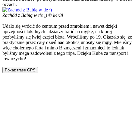
oczach.
Zachód z Babią w tle ;) © k4r3l
Udało się wrócić do centrum przed zmrokiem i nawet dzięki
uprzejmości lokalnych taksiarzy trafić na myjkę, na ktorej
pozbyliśmy się lwiej części błota. Wróciliśmy po 19. Okazało się, że
praktycznie przez cały dzień nad okolicą unosiły się mgły. Mieliśmy
więc cholernego farta i mimo iż zmęczeni i zmarznięci to jednak
byliśmy mega-zadowoleni z tego tripa. Dzięku Kuba za transport i
towarzycho!
Pokaż trasę GPS