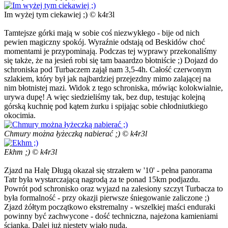
Im wyżej tym ciekawiej ;) © k4r3l
Tamtejsze górki mają w sobie coś niezwykłego - bije od nich
pewien magiczny spokój. Wyraźnie odstają od Beskidów choć
momentami je przypominają. Podczas tej wyprawy przekonaliśmy
się także, że na jesień robi się tam baaardzo błotniście ;) Dojazd do
schroniska pod Turbaczem zajął nam 3,5-4h. Całość czerwonym
szlakiem, który był jak najbardziej przejezdny mimo zalającej na
nim błotnistej mazi. Widok z tego schroniska, mówiąc kolokwialnie,
urywa dupę! A więc siedzieliśmy tak, bez dup, testując kolejną
górską kuchnię pod kątem żurku i spijając sobie chłodniutkiego
okocimia.
Chmury można łyżeczką nabierać ;) © k4r3l
Ekhm ;) © k4r3l
Zjazd na Halę Długą okazał się strzałem w '10' - pełna panorama
Tatr była wystarczającą nagrodą za te ponad 15km podjazdu.
Powrót pod schronisko oraz wyjazd na zalesiony szczyt Turbacza to
była formalność - przy okazji pierwsze śniegowanie zaliczone ;)
Zjazd żółtym początkowo ekstremalny - wszelkiej maści enduraki
powinny być zachwycone - dość techniczna, najeżona kamieniami
ścianka. Dalej już niestety wiało nudą.