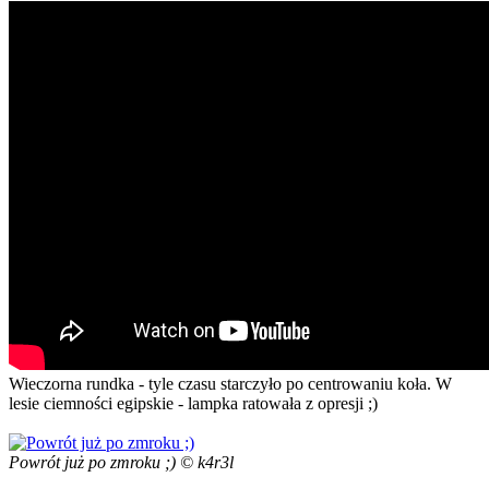
Wieczorna rundka - tyle czasu starczyło po centrowaniu koła. W
lesie ciemności egipskie - lampka ratowała z opresji ;)
Powrót już po zmroku ;) © k4r3l