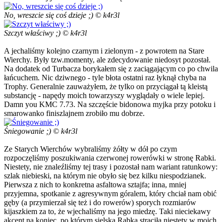
No, wreszcie się coś dzieje ;) © k4r3l
Szczyt właściwy ;) © k4r3l
A jechaliśmy kolejno czarnym i zielonym - z powrotem na Stare
Wierchy. Były tzw.momenty, ale zdecydowanie niedosyt pozostał.
Na dodatek od Turbacza borykałem się z zaciągającym co po chwila
łańcuchem. Nic dziwnego - tyle błota ostatni raz łyknął chyba na
Trophy. Generalnie zauważyłem, że tylko on przyciągał tą kleistą
substancję - napędy moich towarzyszy wyglądały o wiele lepiej.
Damn you KMC 7.73. Na szczęście bidonowa myjka przy potoku i
smarowanko finiszlajnem zrobiło mu dobrze.
Śniegowanie ;) © k4r3l
Ze Starych Wierchów wybraliśmy żółty w dół po czym
rozpoczęliśmy poszukiwania czerwonej rowerówki w stronę Rabki.
Niestety, nie znaleźliśmy tej trasy i pozostał nam wariant ratunkowy:
szlak niebieski, na którym nie obyło się bez kilku niespodzianek.
Pierwsza z nich to konkretna asfaltowa sztajfa; inna, mniej
przyjemna, spotkanie z agresywnym góralem, który chciał nam obić
gęby (a przymierzał się też i do rowerów) sporych rozmiarów
kijaszkiem za to, że wjechaliśmy na jego miedzę. Taki nieciekawy
akcent na koniec, po którym sielska Rabka straciła niestety w moich