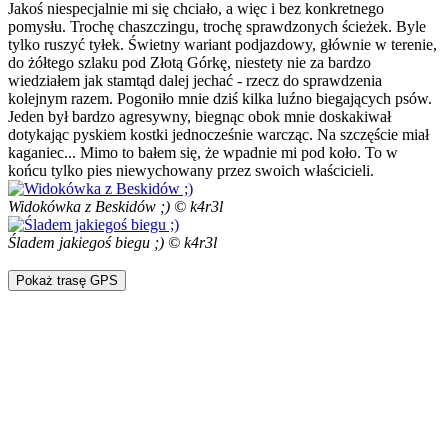
Jakoś niespecjalnie mi się chciało, a więc i bez konkretnego
pomysłu. Trochę chaszczingu, trochę sprawdzonych ścieżek. Byle
tylko ruszyć tyłek. Świetny wariant podjazdowy, głównie w terenie,
do żółtego szlaku pod Złotą Górkę, niestety nie za bardzo
wiedziałem jak stamtąd dalej jechać - rzecz do sprawdzenia
kolejnym razem. Pogoniło mnie dziś kilka luźno biegających psów.
Jeden był bardzo agresywny, biegnąc obok mnie doskakiwał
dotykając pyskiem kostki jednocześnie warcząc. Na szczęście miał
kaganiec... Mimo to bałem się, że wpadnie mi pod koło. To w
końcu tylko pies niewychowany przez swoich właścicieli.
Widokówka z Beskidów ;) © k4r3l
Śladem jakiegoś biegu ;) © k4r3l
Pokaż trasę GPS