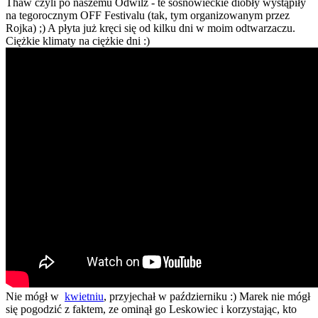
Thaw czyli po naszemu Odwilż - te sosnowieckie diobły wystąpiły
na tegorocznym OFF Festivalu (tak, tym organizowanym przez
Rojka) ;) A płyta już kręci się od kilku dni w moim odtwarzaczu.
Ciężkie klimaty na ciężkie dni :)
Nie mógł w
kwietniu
, przyjechał w październiku :) Marek nie mógł
się pogodzić z faktem, ze ominął go Leskowiec i korzystając, kto