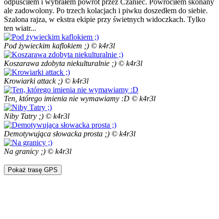
odpuściłem i wybrałem powrót przez Czaniec. Powróciłem skonany
ale zadowolony. Po trzech kolacjach i piwku doszedłem do siebie.
Szalona rajza, w ekstra ekipie przy świetnych widoczkach. Tylko
ten wiatr...
Pod żywieckim kaflokiem ;) © k4r3l
Koszarawa zdobyta niekulturalnie ;) © k4r3l
Krowiarki attack ;) © k4r3l
Ten, którego imienia nie wymawiamy :D © k4r3l
Niby Tatry ;) © k4r3l
Demotywująca słowacka prosta ;) © k4r3l
Na granicy ;) © k4r3l
Pokaż trasę GPS