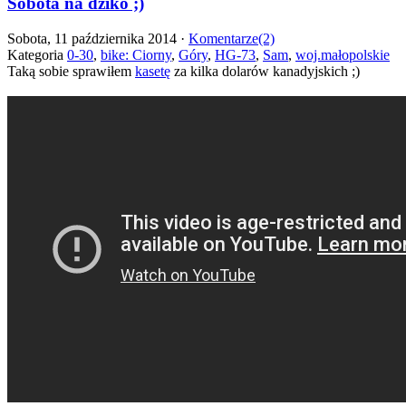
Sobota na dziko ;)
Sobota, 11 października 2014 ·
Komentarze(2)
Kategoria
0-30
,
bike: Ciorny
,
Góry
,
HG-73
,
Sam
,
woj.małopolskie
Taką sobie sprawiłem
kasetę
za kilka dolarów kanadyjskich ;)