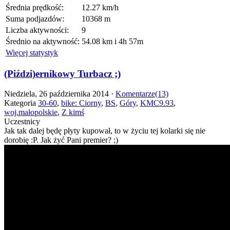
Średnia prędkość:
12.27 km/h
Suma podjazdów:
10368 m
Liczba aktywności:
9
Średnio na aktywność:
54.08 km i 4h 57m
Więcej statystyk
(Piździ)ernikowy Turbacz ;)
Niedziela, 26 października 2014 ·
Komentarze(13)
Kategoria
30-60
,
bike: Ciorny
,
BS
,
Góry
,
KMC9.93
,
woj.małopolskie
,
Z kimś
Uczestnicy
Jak tak dalej będę płyty kupował, to w życiu tej kolarki się nie
dorobię :P. Jak żyć Pani premier? ;)