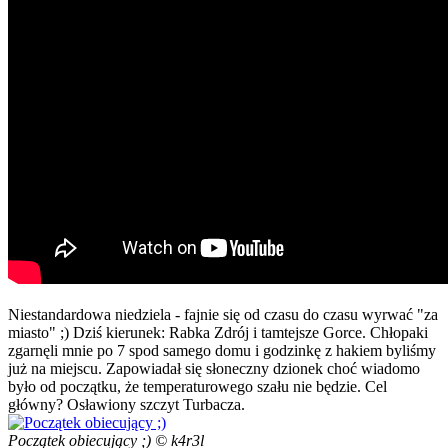
Niestandardowa niedziela - fajnie się od czasu do czasu wyrwać "za
miasto" ;) Dziś kierunek: Rabka Zdrój i tamtejsze Gorce. Chłopaki
zgarnęli mnie po 7 spod samego domu i godzinkę z hakiem byliśmy
już na miejscu. Zapowiadał się słoneczny dzionek choć wiadomo
było od początku, że temperaturowego szału nie będzie. Cel
główny? Osławiony szczyt Turbacza.
Początek obiecujący ;) © k4r3l