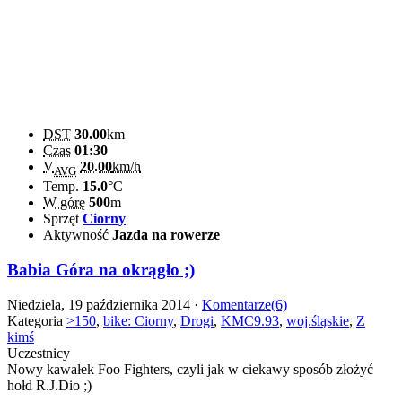
DST
30.00
km
Czas
01:30
V
20.00
km/h
AVG
Temp.
15.0
°C
W górę
500
m
Sprzęt
Ciorny
Aktywność
Jazda na rowerze
Babia Góra na okrągło ;)
Niedziela, 19 października 2014 ·
Komentarze(6)
Kategoria
>150
,
bike: Ciorny
,
Drogi
,
KMC9.93
,
woj.śląskie
,
Z
kimś
Uczestnicy
Nowy kawałek Foo Fighters, czyli jak w ciekawy sposób złożyć
hołd R.J.Dio ;)