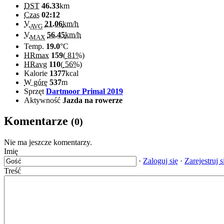
DST
46.33
km
Czas
02:12
V
21.06
km/h
AVG
V
56.45
km/h
MAX
Temp.
19.0
°C
HRmax
159
(
81%
)
HRavg
110
(
56%
)
Kalorie
1377
kcal
W górę
537
m
Sprzęt
Dartmoor Primal 2019
Aktywność
Jazda na rowerze
Komentarze
(0)
Nie ma jeszcze komentarzy.
Imię
·
Zaloguj się
·
Zarejestruj s
Treść