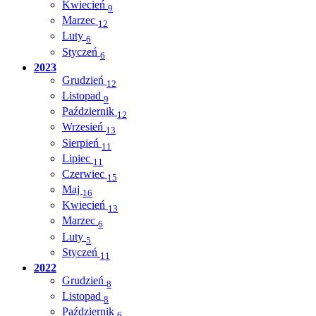
Kwiecień
9
Marzec
12
Luty
6
Styczeń
6
2023
Grudzień
12
Listopad
9
Październik
12
Wrzesień
13
Sierpień
11
Lipiec
11
Czerwiec
15
Maj
16
Kwiecień
13
Marzec
6
Luty
5
Styczeń
11
2022
Grudzień
8
Listopad
8
Październik
6