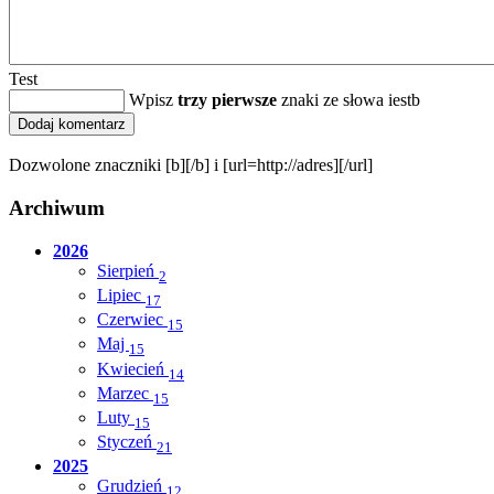
Test
Wpisz
trzy pierwsze
znaki ze słowa iestb
Dozwolone znaczniki [b][/b] i [url=http://adres][/url]
Archiwum
2026
Sierpień
2
Lipiec
17
Czerwiec
15
Maj
15
Kwiecień
14
Marzec
15
Luty
15
Styczeń
21
2025
Grudzień
12