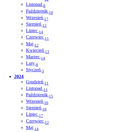
Listopad
8
Październik
18
Wrzesień
17
Sierpień
12
Lipiec
14
Czerwiec
11
Maj
12
Kwiecień
13
Marzec
14
Luty
6
Styczeń
3
2024
Grudzień
11
Listopad
13
Październik
15
Wrzesień
16
Sierpień
18
Lipiec
17
Czerwiec
12
Maj
14